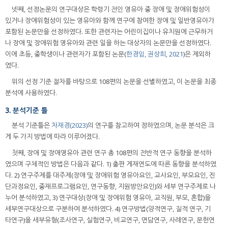
넷째, 선정논문의 연구대상은 학령기 전인 영유아 중 장애 및 장애위험성이
있거나 장애위험성이 있는 영유아와 함께 연구에 참여한 장애 및 일반영유아가
포함된 논문만을 선정하였다. 또한 관련자는 어린이집이나 유치원에 근무하거
나 장애 및 장애위험 영유아와 관련 일을 하는 대상자의 논문만을 선정하였다.
이에 초등, 중학생이나 관련자가 포함된 논문(
한경임, 권상희, 2021
)은 제외하
였다.
위의 선정 기준 절차를 바탕으로 108편의 논문을 선별하였고, 이 논문을 최종
분석에 사용하였다.
3. 분석기준 틀
분석 기준틀은
차재경(2023)
의 연구를 참고하여 정하였으며, 논문 분석은 크
게 두 가지 방법에 따라 이루어졌다.
첫째, 장애 및 장애영유아 관련 연구 총 108편의 전반적 연구 동향을 분석하
였으며 구체적인 방법은 다음과 같다. 1) 출판 게재연도에 따른 동향을 분석하였
다. 2) 연구주제를 대주제(장애 및 장애위험 영유아요인, 교사요인, 부모요인, 진
단과정요인, 중재프로그램요인, 연구동향, 지원방안요인)와 세부 연구주제로 나
누어 분석하였고, 3) 연구대상(장애 및 장애위험 영유아, 교직원, 부모, 혼합)을
세부연구대상으로 구분하여 분석하였다. 4) 연구방법(양적연구, 질적 연구, 기
타연구)을 세부유형(조사연구, 실험연구, 비교연구, 면담연구, 사례연구, 문헌연