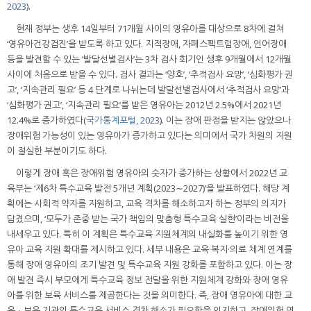
2023
).
현재 정부는 생후 14일부터 71개월 사이의 영유아를 대상으로 8차에 걸쳐
‘영유아건강검진’을 받도록 하고 있다. 지적장애, 자폐스펙트럼장애, 언어장애
등을 발견할 수 있는 ‘발달선별검사’는 3차 검사 회기인 생후 9개월에서 12개월
사이에 처음으로 받을 수 있다. 검사 결과는 ‘양호’, ‘추적검사 요망’, ‘심화평가 권
고’, ‘지속관리 필요’ 등 4 단계로 나뉘는데 발달선별검사에서 ‘추적검사 요망’과
‘심화평가 권고’, ‘지속관리 필요’를 받은 영유아는 2012년 2.5%에서 2021년
12.4%로 증가하였다(
국가통계포털, 2023
). 이는 장애 판정을 받지는 않았으나
장애위험 가능성이 있는 영유아가 증가하고 있다는 의미에서 국가 차원의 지원
이 절실한 부분이기도 하다.
이렇게 장애 혹은 장애위험 영유아의 숫자가 증가하는 상황에서 2022년 교
육부는 ‘제6차 특수교육 발전 5개년 계획(2023∼2027)’을 발표하였다. 해당 계
획에는 사회적 약자를 지원하고, 교육 격차를 해소하고자 하는 정부의 의지가
담겼으며, ‘모두가 존중 받는 국가 책임의 맞춤형 특수교육 실현’이라는 비전을
내세우고 있다. 특히 이 계획은 특수교육 지원체계의 내실화를 높이기 위한 영
유아 교육 지원 확대를 제시하고 있다. 세부 내용은 교육·복지·의료 체계 연계를
통해 장애 영유아의 조기 발견 및 특수교육 지원 강화를 포함하고 있다. 이는 장
애 발견 즉시 부모에게 특수교육 정보 전달을 위한 지원체계 강화와 장애 영유
아를 위한 보육 서비스를 제공한다는 것을 의미한다. 즉, 장애 영유아에 대한 교
육ㆍ보육 기관의 특수교육 서비스 격차 해소가 필요함을 인지하고, 장애위험 영