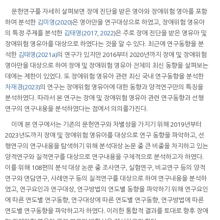
문헌연구를 자세히 살펴보면 장애 진단을 받은 영아와 장애위험 영아를 포함
하여 분석한
김미영(2020)
은 영아만을 연구대상으로 하였고, 장애위험 영유아
의 특정 주제를 분석한
김태영(2017
,
2022
)은 주로 장애 진단을 받은 영유아 및
장애위험 영유아를 대상으로 하였다는 것을 알 수 있다. 최근에 연구동향을 분
석한
김태영(2021a)
의 연구가 있지만 2016부터 2020년까지 장애 및 장애위험
영아만을 대상으로 하여 장애 및 장애위험 영유아 전체의 최신 동향을 살펴보는
데에는 제한이 있었다. 또 장애위험 영유아 관련 최신 국내 연구동향을 분석한
차재경(2023)
의 연구는 장애위험 영유아에 대한 동향과 양적연구만의 특징을
분석하였다. 따라서 본 연구는 장애 및 장애위험 영유아 관련 연구동향과 선행
연구의 연구내용을 분석하였다는 점에서 의의를가진다.
이에 본 연구에서는 기존의 문헌연구와 차별성을 가지기 위해 2019년부터
2023년도까지 장애 및 장애위험 영유아를 대상으로 연구 동향을 파악하고, 선
행연구의 연구내용을 탐색하기 위해 분석대상 논문 중 큰 비중을 차지하고 있는
양적연구와 질적연구를 대상으로 연구내용을 구체적으로 분석하고자 하였다.
이를 위해 108편의 분석 대상 논문 중 조사연구, 실험연구, 비교연구 등의 양적
연구와 면담연구, 사례연구 등의 질적연구를 대상으로 하여 연구내용을 분석하
였고, 연구요인과 연구대상, 연구방법의 연도별 동향을 파악하기 위해 연구요인
에 따른 연도별 연구동향, 연구대상에 따른 연도별 연구동향, 연구방법에 따른
연도별 연구동향을 파악하고자 하였다. 이러한 통합적 결과를 토대로 향후 장애