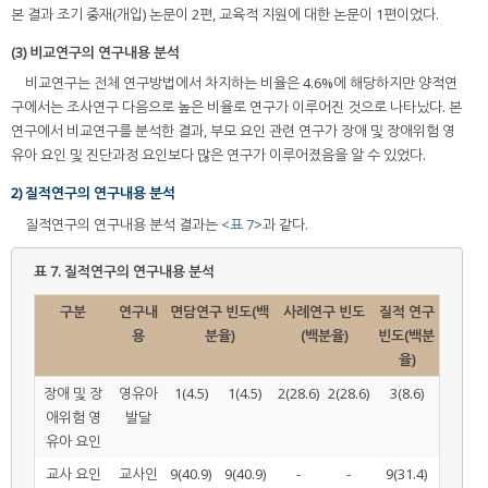
본 결과 조기 중재(개입) 논문이 2편, 교육적 지원에 대한 논문이 1편이었다.
(3) 비교연구의 연구내용 분석
비교연구는 전체 연구방법에서 차지하는 비율은 4.6%에 해당하지만 양적연
구에서는 조사연구 다음으로 높은 비율로 연구가 이루어진 것으로 나타났다. 본
연구에서 비교연구를 분석한 결과, 부모 요인 관련 연구가 장애 및 장애위험 영
유아 요인 및 진단과정 요인보다 많은 연구가 이루어졌음을 알 수 있었다.
2) 질적연구의 연구내용 분석
질적연구의 연구내용 분석 결과는 <
표 7
>과 같다.
표 7.
질적연구의 연구내용 분석
구분
연구내
면담연구 빈도(백
사례연구 빈도
질적 연구
용
분율)
(백분율)
빈도(백분
율)
장애 및 장
영유아
1(4.5)
1(4.5)
2(28.6)
2(28.6)
3(8.6)
애위험 영
발달
유아 요인
교사 요인
교사인
9(40.9)
9(40.9)
-
-
9(31.4)