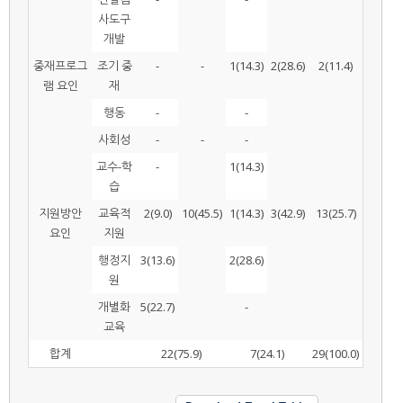
사도구
개발
중재프로그
조기 중
-
-
1(14.3)
2(28.6)
2(11.4)
램 요인
재
행동
-
-
사회성
-
-
-
교수-학
-
1(14.3)
습
지원방안
교육적
2(9.0)
10(45.5)
1(14.3)
3(42.9)
13(25.7)
요인
지원
행정지
3(13.6)
2(28.6)
원
개별화
5(22.7)
-
교육
합계
22(75.9)
7(24.1)
29(100.0)