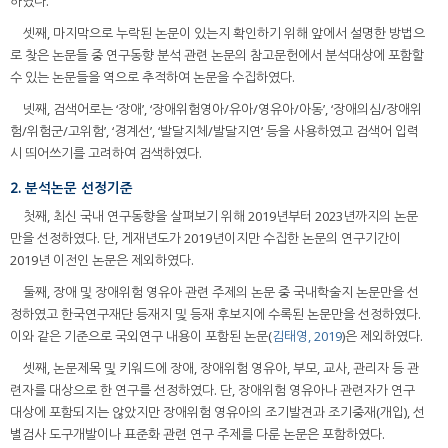
하였다.
셋째, 마지막으로 누락된 논문이 있는지 확인하기 위해 앞에서 설명한 방법으
로 찾은 논문들 중 연구동향 분석 관련 논문의 참고문헌에서 분석대상에 포함할
수 있는 논문들을 역으로 추적하여 논문을 수집하였다.
넷째, 검색어로는 ‘장애’, ‘장애위험영아/유아/영유아/아동’, ‘장애의심/장애위
험/위험군/고위험’, ‘경계선’, ‘발달지체/발달지연’ 등을 사용하였고 검색어 입력
시 띄어쓰기를 고려하여 검색하였다.
2. 분석논문 선정기준
첫째, 최신 국내 연구동향을 살펴보기 위해 2019년부터 2023년까지의 논문
만을 선정하였다. 단, 게재년도가 2019년이지만 수집한 논문의 연구기간이
2019년 이전인 논문은 제외하였다.
둘째, 장애 및 장애위험 영유아 관련 주제의 논문 중 국내학술지 논문만을 선
정하였고 한국연구재단 등재지 및 등재 후보지에 수록된 논문만을 선정하였다.
이와 같은 기준으로 국외연구 내용이 포함된 논문(
김태영, 2019
)은 제외하였다.
셋째, 논문제목 및 키워드에 장애, 장애위험 영유아, 부모, 교사, 관리자 등 관
련자를 대상으로 한 연구를 선정하였다. 단, 장애위험 영유아나 관련자가 연구
대상에 포함되지는 않았지만 장애위험 영유아의 조기발견과 조기중재(개입), 선
별검사 도구개발이나 표준화 관련 연구 주제를 다룬 논문은 포함하였다.