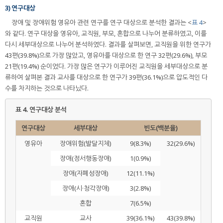
3) 연구대상
장애 및 장애위험 영유아 관련 연구를 연구 대상으로 분석한 결과는 <
표 4
>
와 같다. 연구 대상을 영유아, 교직원, 부모, 혼합으로 나누어 분류하였고, 이를
다시 세부대상으로 나누어 분석하였다. 결과를 살펴보면, 교직원을 위한 연구가
43편(39.8%)으로 가장 많았고, 영유아를 대상으로 한 연구 32편(29.6%), 부모
21편(19.4%) 순이었다. 가장 많은 연구가 이루어진 교직원을 세부대상으로 분
류하여 살펴본 결과 교사를 대상으로 한 연구가 39편(36.1%)으로 압도적인 다
수를 차지하는 것으로 나타났다.
표 4.
연구대상 분석
연구대상
세부대상
빈도(백분율)
영유아
장애위험(발달지체)
9(8.3%)
32(29.6%)
장애(정서행동장애)
1(0.9%)
장애(자폐성장애)
12(11.1%)
장애(시·청각장애)
3(2.8%)
혼합
7(6.5%)
교직원
교사
39(36.1%)
43(39.8%)