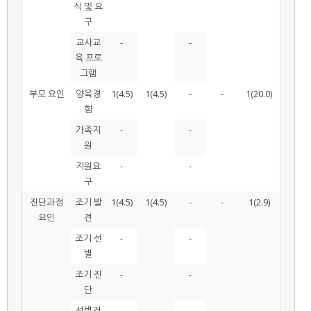
식 및 요
구
교사교
-
-
육 프로
그램
부모 요인
양육경
1(4.5)
1(4.5)
-
-
1(20.0)
험
가족지
-
-
원
지원요
-
-
구
진단과정
조기 발
1(4.5)
1(4.5)
-
-
1(2.9)
요인
견
조기 선
-
-
별
조기 진
-
-
단
선별검
-
-