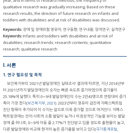
year, and in terms of research methods, the frequency of
qualitative research was gradually increasing. Based on these
research results, the direction of future research on infants and
toddlers with disabilities and at risk of disabilities was discussed.
Keywords:
장애 및 장애위험 영유아; 연구동향; 연구내용; 양적연구; 질적연구
Keywords:
Infants and toddlers with disabilities and at risk of
disabilities; research trends; research contents; quantitative
research; qualitative research
Ⅰ. 서론
1. 연구 필요성 및 목적
보건복지부의 ‘2021년 발달장애인 실태조사’ 결과에 따르면, 지난 2014년부
터 2021년까지 발달장애인의 숫자는 빠른 속도로 증가하였으며 증가율이
25.18%에 달했다. 특히 0∼9세 발달장애인의 수는 2만43명으로 연령대비 증가
폭이 가장 컸다(
보건복지부, 2021
). 2023년부터 영유아 검진에 자폐스펙트럼
진단 항목이 추가되어 이 수치는 앞으로 더욱 증가할 것으로 여겨진다. 자폐스
펙트럼장애는 언어·사회적 소통 발달이 늦거나 비정상적인 기능을 보이는 발달
장애 중 하나로, 0∼9세 아동 중 2.77%가 진단받고 있을 정도로 출현율이 높고,
다른 발달장애와 비교해 현저히 높은 증가율을 보이고 있다(
국가통계포털,