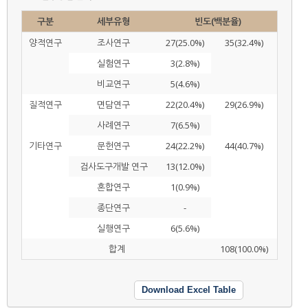
구분
세부유형
빈도(백분율)
양적연구
조사연구
27(25.0%)
35(32.4%)
실험연구
3(2.8%)
비교연구
5(4.6%)
질적연구
면담연구
22(20.4%)
29(26.9%)
사례연구
7(6.5%)
기타연구
문헌연구
24(22.2%)
44(40.7%)
검사도구개발 연구
13(12.0%)
혼합연구
1(0.9%)
종단연구
-
실행연구
6(5.6%)
합계
108(100.0%)
Download Excel Table