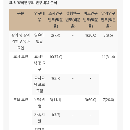
표 6.
양적연구의 연구내용 분석
구분
연구내
조사연구
실험연구
비교연구
양적연구
용
빈도(백분
빈도(백분
빈도(백분
빈도(백분
율)
율)
율)
율)
장애 및 장애
영유아
2(7.4)
-
1(20.0)
3(8.6)
위험 영유아
발달
요인
교사 요인
교사인
10(37.0)
-
-
11(31.4)
식 및 요
구
교사교
1(3.7)
-
-
육 프로
그램
부모 요인
양육경
3(11.1)
-
3(60.0)
7(20.0)
험
가족지
1(3.7)
-
-
원
지원요
-
-
-