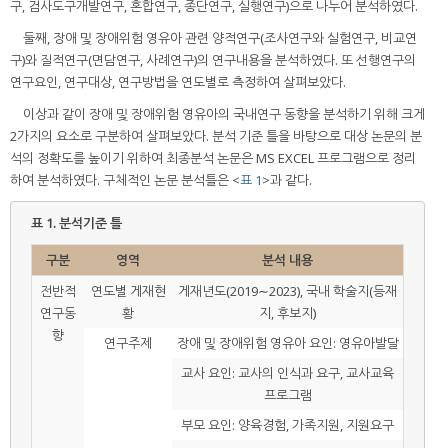
구, 검사도구개발연구, 혼합연구, 종단연구, 실행연구)으로 나누어 분석하였다.
둘째, 장애 및 장애위험 영유아 관련 양적연구(조사연구와 실험연구, 비교연
구)와 질적연구(면담연구, 사례연구)의 연구내용을 분석하였다. 또 선행연구의
연구요인, 연구대상, 연구방법을 연도별로 측정하여 살펴보았다.
이상과 같이 장애 및 장애위험 영유아의 국내연구 동향을 분석하기 위해 크게
2가지의 요소로 구분하여 살펴보았다. 분석 기준 틀을 바탕으로 대상 논문의 분
석의 정확도를 높이기 위하여 최종분석 논문은 MS EXCEL 프로그램으로 정리
하여 분석하였다. 구체적인 논문 분석틀은 <
표 1
>과 같다.
표 1.
분석기준 틀
구분
영역
분석 내용
전반적
연도별 게재현
게재년도(2019∼2023), 국내 학술지(등재
연구동
황
지, 후보지)
향
연구주제
장애 및 장애위험 영유아 요인: 영유아발달
교사 요인: 교사의 인식과 요구, 교사교육
프로그램
부모 요인: 양육경험, 가족지원, 지원요구