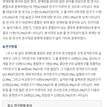
장애위험 영아와 일반 영아, 장애위험 유아와 일반 유아를 대상으로 한 연구는
혼합으로 분류하였는데 7편(6.5%)의 연구가 이루어 진 것으로 나타났다. 부모
를 대상으로 한 연구는 21편(19.4%)이었으며, 그 중 어머니에 대한 연구가 11편
(10.2%)으로 가장 높았고 아버지에 대한 연구는 2편(1.9%)으로 낮게 나타났다.
본 연구의 연구 대상에서 혼합은 장애 혹은 장애위험 영유아와 교사, 언어치료
사, 놀이치료사, 전문가, 기관장 등이 혼합되어 있는 경우로 분류하였는데 분석
결과 11편(10.2%)으로 나타났다. 분석대상 논문 중 연구대상이 법과 체계인 연
구는 본 연구의 연구대상 분류에 포함되지 않아 기타로 분류하였다.
4) 연구방법
<
표 5
>와 같이 장애위험 영유아 관련 연구의 연구방법은 크게 양적연구와 질
적연구 그리고 기타연구로 구분하였다. 그 중 문헌연구 24편(22.2%), 검사도구
개발 연구 13편(12.0%), 혼합연구 1편(0.9%), 종단연구와 실행연구를 포함하는
기타연구가 총 44편(40.7%)으로 가장 많았다. 그 다음으로 양적연구가 35편
(32.4%)이었으며, 세부적으로는 조사연구가 27편(25.0%), 실험연구가 3편
(2.8%), 그리고 비교연구가 5편(4.6%)이었다. 질적연구를 살펴보면 면담연구가
22편(20.4%), 사례연구가 7편(6.5%)으로 총 29편(26.9%)으로 나타났다. 세부
유형 중 가장 많은 연구가 이루어진 것은 조사연구로 27편(25.0%)이고 다음으
로는 문헌연구가 24편(22.2%), 면담연구 22편(20.2%)으로 나타났다.
표 5.
연구방법 분석