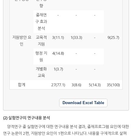
향
중재연
-
-
-
구 효과
분석
지원방안 요
교육적
3(11.1)
1(33.3)
-
9(25.7)
인
지원
행정 지
4(14.8)
-
-
원
개별화
1(3.7)
-
-
교육
합계
27(77.1)
3(8.6)
5(14.3)
35(100)
Download Excel Table
(2) 실험연구의 연구내용 분석
양적연구 중 실험연구에 대한 연구내용 분석 결과, 중재프로그램 요인에 대한
연구 논문이 2편, 지원방안 요인이 1편으로 나타났다. 내용을 구체적으로 살펴