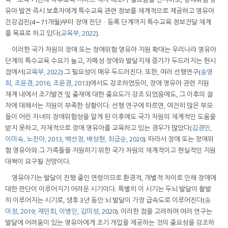
유아 발견 즉시 보호자에게 특수교육 관련 정보를 체계적으로 제공하고 영유아
건강검진(4∼71개월)부터 장애 진단ㆍ등록 단계까지 특수교육 정보전달 체계
를 목표로 하고 있다(
교육부, 2022
).
이러한 국가 차원의 장애 또는 장애위험 영유아 지원 확대는 우리나라 영유아
단계의 특수교육 수요가 높고, 자폐성 장애와 발달지체 증가가 두드러지는 현시
점에서(
교육부, 2022
) 그 필요성이 매우 두드러진다. 또한, 여러 선행연구(
송영
희, 조윤경, 2016
;
조윤경, 2013
)에서도 강조하였듯이, 장애 영유아 관련 지원
체계 내에서 조기발견 및 중재에 대한 중요도가 강조 되었음에도, 그 이후의 절
차에 대해서는 지원이 부족한 상황이다. 선행 연구에 따르면, 여전히 많은 부모
들이 어린 자녀의 장애위험성을 알게 된 이후에도 국가 차원의 체계적인 도움을
받지 못하고, 자체적으로 장애 영유아를 교육하고 있는 경우가 많았다(
김경민,
이미숙, 노진아, 2013
,
백선정, 배성현, 최금순, 2020
). 따라서 장애 또는 장애위
험 영유아와 그 가족들을 지원하기 위한 국가 차원의 체계적이고 현실적인 지원
대책이 요구될 전망이다.
영유아기는 발달이 진행 중인 연령이므로 환경적, 개별적 차이로 인해 장애에
대한 판단이 이루어지기 어려운 시기이다. 특별히 이 시기는 두뇌 발달이 활발
히 이루어지는 시기로, 생후 3년 동안 뇌 발달이 가장 급속도로 이루어진다(
송
미정, 2019
;
제민희, 이병인, 김미성, 2020
). 이러한 점을 고려하여 여러 연구는
발달에 어려움이 있는 영유아에게 조기 개입을 제공하는 것의 중요성을 강조하