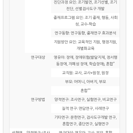
진단과정 요인: 조기발견, 조기선별, 조기
진단, 선별검사도구 개발
중재프로그램 요인: 조기 중재, 행동, 사회
성, 교수-학습
연구동향: 연구동향, 중재연구 효과분석
지원방안 요인: 교육적인 지원, 행정지원,
개별화교육
연구대상
영유아: 장애, 장애위험(발달지체, 정서행
*
동장애, 자폐성 장애, 학습장애), 혼합
교직원: 교사, 교사+원장, 원장
부모: 어머니, 아버지, 부모
**
혼합
연구방법
양적연구: 조사연구, 실험연구, 비교연구
질적 연구: 면담연구, 사례연구
기타연구: 문헌연구, 검사도구개발 연구,
혼합연구, 종단연구, 실행연구
선행연
양적연구 (조사
연구대상: 영유아, 교사, 부모, 혼합