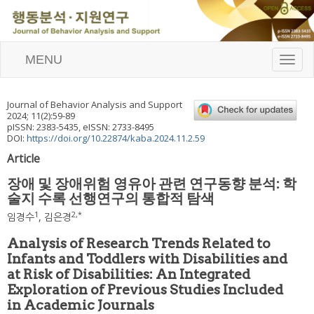
MENU
T
o
g
g
Journal of Behavior Analysis and Support
l
2024
;
11
(
2
):
59
-
89
e
pISSN: 2383-5435, eISSN: 2733-8495
n
DOI:
https://doi.org/10.22874/kaba.2024.11.2.59
a
Article
v
i
장애 및 장애위험 영유아 관련 연구동향 분석: 학
g
술지 수록 선행연구의 통합적 탐색
a
t
1
2
,
*
임경수
,
김은경
i
o
Analysis of Research Trends Related to
n
Infants and Toddlers with Disabilities and
at Risk of Disabilities: An Integrated
Exploration of Previous Studies Included
in Academic Journals