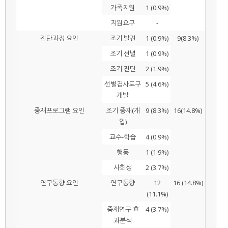
가족지원
1 (0.9%)
지원요구
-
진단과정 요인
조기 발견
1 (0.9%)
9(8.3%)
조기 선별
1 (0.9%)
조기 진단
2 (1.9%)
선별검사도구
5 (4.6%)
개발
중재프로그램 요인
조기 중재(개
9 (8.3%)
16(14.8%)
입)
교수-학습
4 (0.9%)
행동
1 (1.9%)
사회성
2 (3.7%)
연구동향 요인
연구동향
12
16 (14.8%)
(11.1%)
중재연구 효
4 (3.7%)
과분석