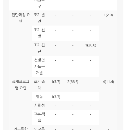
구
진단과정 요
조기 발
-
-
-
1(2.9)
인
견
조기 선
-
-
-
별
조기 진
-
-
1(20.0)
단
선별검
-
-
-
사도구
개발
중재프로그
조기 중
1(3.7)
2(66.6)
-
4(11.4)
램 요인
재
행동
1(3.7)
-
-
사회성
-
-
-
교수-학
-
-
-
습
연구동향
연구동
-
-
-
-