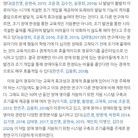
였다(
엄진명, 윤현숙, 2015
;
조윤경, 김수진, 송영희, 2016
). 뇌 발달이 활발히 이
루어지는 시기에 적절한 조기 개입을 제공하여 또래와의 발달적 기능의 격차를
줄임으로써 발달적, 교육적 효과성을 높여야 한다는 것이다. 또 다른 연구에 따
르면, 조기 장애 판정을 통한 교육적인 지원뿐만 아니라, 조기 발견을 통한 시의
적절한 중재를 제공하여 발달의 어려움이 더 악화하지 않도록 해야 한다고 주장
하고 있다(
송영희, 조윤경, 2016
;
조윤경, 2013
).
김태영(2017)
의 연구에서는 영
유아기의 문제 행동이 학령기에 더 심각한 상태로 고착되기 전에 조기에 중재하
는 것이 교육적으로나 경제적으로 효율적이므로 영유아기를 골든타임으로 인
식하고 있었다. 결국 장애뿐만 아니라 장애 위험 군에 있는 영유아들에게 조기
발견과 조기 개입을 통해 장애아동으로 판정되는 비율을 줄인다면 이는 경제적
으로도 매우 효율적일 수 있다(
한연주, 김용회, 2018
).
이와 같이 영유아기는 교육적 효과성과 경제적 효율성에 있어서 가장 주목해
야 하는 시기임에도 불구하고 이와 관련한 연구가 다른 연령대에 비해 제한적이
다. 그래도 최근 10여 년 동안 장애 영아를 지원하기 위한 지원 시스템 구축과
조기중재 제공을 위해 여러 연구(
이지효, 김영팔, 황영범, 고재욱, 2018
;
조윤경,
2013
;
한연주, 김용회, 2018
)가 이루어지고 있고, 장애 영아나 장애위험 및 장애
영아와 관련된 다양한 문헌분석을 실시하고 있다(
김은경, 방명애, 박현옥 2014
;
김지영, 2018
;
김태영, 2017
;
엄진명, 윤현숙, 2015
;
제민희, 이병인, 김미성
2020
). 이처럼 장애 영아를 지원하기 위한 시스템 구축과 조기중재를 주제로 문
헌연구가 다양하게 이루어졌다.