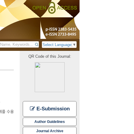
Select Language
▼
QR Code of this Journal:
.
E-Submission
계를 수용
Author Guidelines
Journal Archive