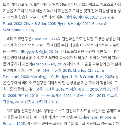
도록 지원하고 있다. 또한 지적장애 학생들에게 더욱 효과적으로 키오스크 사용
기술을 지도하기 위해서는 지역사회 기술을 지도하는 것과 같이 다양한 행동 중
재 전략을 활용한 교수가 이루어져야한다(
양해수, 이태수, 2023
;
Cicero &
Pfadt, 2002
;
Cihak & Grim, 2008
;
Flynn & Healy, 2012
;
Pierce &
Schreibman, 1994
).
비디오 모델링은
Bandura(1969)
의 관찰학습으로 알려진 모방을 활용한 대
표적인 학습전략으로 모델의 목표행동 수행 과정을 비디오로 제작하여 교수하
는 전략이다(
Buggey & Ogle, 2012
). 비디오 모델링은 공간에 제한 없이 다양
한 환경에서 활용할 수 있고 지적장애 학생에게 내적 동기 유발과 자연적 강화
를 제공하기 때문에(
Acar & Diken, 2012
) 지역사회 기술을 교수함에 있어 실제
모델링보다 효과적이다(
이성용, 김진호, 2019
;
Charlop-Christy, &
Freemanl, 2000
;
Mechling, L. C., Pridgen, L. S., & Cronin, B. A., 2005
). 많
은 연구에서 비디오 모델링을 지역사회 및 일상생활 기술 교수에 적용하여 그
효과를 입증하였다(
이성용, 김진호, 2019
;
박지윤, 강영심, 2015
;
김해근, 백은
희, 2006
;
이성용, 2016
;
이성용, 오자영, 2012
;
김영준, 강영심, 2013
;
정소정,
강영심, 2016
;
신진숙, 하민희, 2010
).
자기점검 전략은 자신의 행동을 스스로 관찰하고 자료를 수집하는 중재로 목
표 행동 수행에 관한 피드백을 개인적으로 받을 수 있다(
Jenson, Rhode, &
Reavis, 1995
). 자기점검 전략은 교사의 의존을 줄이고 사용하고 있는 교수 방