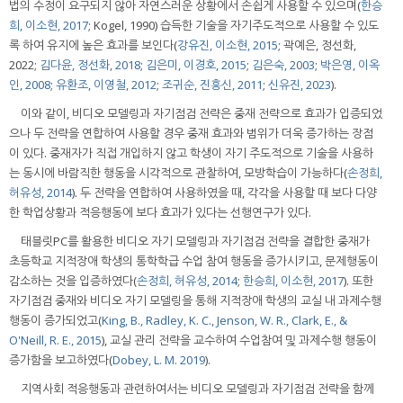
법의 수정이 요구되지 않아 자연스러운 상황에서 손쉽게 사용할 수 있으며(
한승
희, 이소현, 2017
; Kogel, 1990) 습득한 기술을 자기주도적으로 사용할 수 있도
록 하여 유지에 높은 효과를 보인다(
강유진, 이소현, 2015
; 곽예은, 정선화,
2022;
김다윤, 정선화, 2018
;
김은미, 이경호, 2015
;
김은숙, 2003
;
박은영, 이옥
인, 2008
;
유환조, 이영철, 2012
;
조귀순, 진흥신, 2011
;
신유진, 2023
).
이와 같이, 비디오 모델링과 자기점검 전략은 중재 전략으로 효과가 입증되었
으나 두 전략을 연합하여 사용할 경우 중재 효과와 범위가 더욱 증가하는 장점
이 있다. 중재자가 직접 개입하지 않고 학생이 자기 주도적으로 기술을 사용하
는 동시에 바람직한 행동을 시각적으로 관찰하여, 모방학습이 가능하다(
손정희,
허유성, 2014
). 두 전략을 연합하여 사용하였을 때, 각각을 사용할 때 보다 다양
한 학업상황과 적응행동에 보다 효과가 있다는 선행연구가 있다.
태블릿PC를 활용한 비디오 자기 모델링과 자기점검 전략을 결합한 중재가
초등학교 지적장애 학생의 통학학급 수업 참여 행동을 증가시키고, 문제행동이
감소하는 것을 입증하였다(
손정희, 허유성, 2014
;
한승희, 이소현, 2017
). 또한
자기점검 중재와 비디오 자기 모델링을 통해 지적장애 학생의 교실 내 과제수행
행동이 증가되었고(
King, B., Radley, K. C., Jenson, W. R., Clark, E., &
O'Neill, R. E., 2015
), 교실 관리 전략을 교수하여 수업참여 및 과제수행 행동이
증가함을 보고하였다(
Dobey, L. M. 2019
).
지역사회 적응행동과 관련하여서는 비디오 모델링과 자기점검 전략을 함께