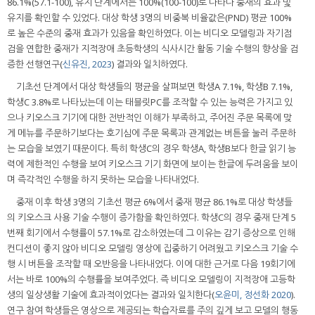
86.1%(57.1-100), 유지 단계에서는 100%(100-100)로 나타나 중재의 효과 및
유지를 확인할 수 있었다. 대상 학생 3명의 비중복 비율값은(PND) 평균 100%
로 높은 수준의 중재 효과가 있음을 확인하였다. 이는 비디오 모델링과 자기점
검을 연합한 중재가 지적장애 초등학생의 식사시간 활동 기술 수행의 향상을 검
증한 선행연구(
신유진, 2023
) 결과와 일치하였다.
기초선 단계에서 대상 학생들의 평균을 살펴보면 학생A 7.1%, 학생B 7.1%,
학생C 3.8%로 나타났는데 이는 태블릿PC를 조작할 수 있는 능력은 가지고 있
으나 키오스크 기기에 대한 전반적인 이해가 부족하고, 주어진 주문 목록에 맞
게 메뉴를 주문하기보다는 호기심에 주문 목록과 관계없는 버튼을 눌러 주문하
는 모습을 보였기 때문이다. 특히 학생C의 경우 학생A, 학생B보다 한글 읽기 능
력에 제한적인 수행을 보여 키오스크 기기 화면에 보이는 한글에 두려움을 보이
며 즉각적인 수행을 하지 못하는 모습을 나타내었다.
중재 이후 학생 3명의 기초선 평균 6%에서 중재 평균 86.1%로 대상 학생들
의 키오스크 사용 기술 수행이 증가함을 확인하였다. 학생C의 경우 중재 단계 5
번째 회기에서 수행률이 57.1%로 감소하였는데 그 이유는 감기 증상으로 인해
컨디션이 좋지 않아 비디오 모델링 영상에 집중하기 어려웠고 키오스크 기술 수
행 시 버튼을 조작할 때 오반응을 나타내었다. 이에 대한 근거로 다음 19회기에
서는 바로 100%의 수행률을 보여주었다. 즉 비디오 모델링이 지적장애 고등학
생의 일상생활 기술에 효과적이었다는 결과와 일치한다(
오윤미, 정선화 2020
).
연구 참여 학생들은 영상으로 제공되는 학습자료를 주의 깊게 보고 모델의 행동