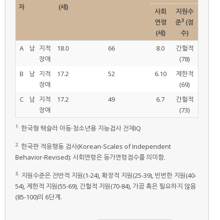
자
(세)
사회
지원수
3
연령
준
(점
(세)
수)
A
남
지적
18.0
66
8.0
간헐적
장애
(78)
B
남
지적
17.2
52
6.10
제한적
장애
(69)
C
남
지적
17.2
49
6.7
간헐적
장애
(73)
1.
한국형 웩슬러 아동·청소년용 지능검사 전체IQ
2.
한국판 적응행동 검사(Korean-Scales of Independent
Behavior-Revised): 사회연령은 등가연령점수를 의미함.
3.
지원수준은 전반적 지원(1-24), 확장적 지원(25-39), 빈번한 지원(40-
54), 제한적 지원(55-69), 간헐적 지원(70-84), 가끔 혹은 필요하지 않음
(85-100)의 6단계.