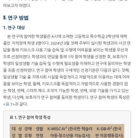
아보고자 하였다.
Ⅱ. 연구 방법
1. 연구 대상
본 연구에 참여한 학생들은 A시에 소재한 고등학교 특수학급 2학년에 재학
중인 지적장애 학생 3명이다. 2024년 3월 첫째 주부터 실시한 학생과의 사전 면
담을 통해 키오스크 사용 기술 습득 및 수행에 어려움을 보이는 학생을 우선적
으로 선정하였다. 학생과의 면담을 통해 1차 참여 학생을 선정한 후, 보호자가
학생의 일상생활 기술 습득 및 수행에 필요성을 이해하고 연구에 동의하는 학생
을 최종 선정하였다. 연구 참여 학생의 구체적인 선정기준은 다음과 같다. 첫째,
일상생활 기술 중 지역사회 시설을 독립적이고 자발적으로 이용하는 데에 어려
움을 보이는 학생, 둘째, 키오스크를 독립적이고 자발적으로 사용한 경험이 없
는 학생, 셋째, 스마트 패드 조작이 가능한 학생, 넷째, 모방 기술을 가지고 있는
학생, 다섯째, 보호자가 연구 참여를 동의한 학생이다. 연구 참여 학생의 특성은
<
표 1
>과 같다.
표 1.
연구 참여 학생 특성
1
2
대
성
장애
생활
K-WISC-IV
(한국판 웩슬러
K-SIB-R
(한국
상
별
유형
연령
아동·청소년용 지능검사)
판 적응행동검사)