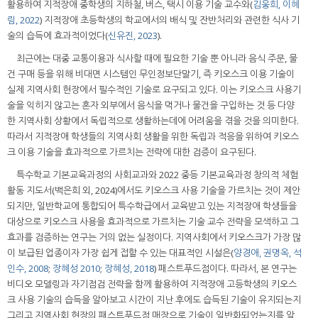
활용하여 지적장애 중학생의 지하철, 버스, 택시 이용 기술 교수와(
김웅희, 이혜
림, 2022
) 지적장애 초등학생의 학교에서의 배식 및 잔반처리와 관련한 식사 기
술의 습득에 효과적이었다(
신유진, 2023
).
최근에는 대중 교통이용과 식사할 때에 필요한 기술 뿐 아니라 음식 주문, 물
건 구매 등을 위해 비대면 시스템인 무인정보단말기, 즉 키오스크 이용 기술이
실제 지역사회 현장에서 필수적인 기술로 요구되고 있다. 이는 키오스크 사용기
술을 익히지 않고는 혼자 외부에서 음식을 먹거나 물건을 구입하는 것 등 다양
한 지역사회 상황에서 독립적으로 생활하는데에 어려움을 겪을 것을 의미한다.
따라서 지적장애 학생들의 지역사회 생활을 위한 독립과 적응을 위하여 키오스
크 이용 기술을 효과적으로 가르치는 전략에 대한 검증이 요구된다.
특수학교 기본교육과정의 사회교과와 2022 중등 기본교육과정 창의적 체험
활동 지도서(백은희 외, 2024)에서도 키오스크 사용 기술을 가르치는 것이 제안
되지만, 일반학교에 통합되어 특수학급에서 교육받고 있는 지적장애 학생들을
대상으로 키오스크 사용을 효과적으로 가르치는 기술 교수 전략을 모색하고 그
효과를 검증하는 연구는 거의 없는 실정이다. 지역사회에서 키오스크가 가장 많
이 보급된 업종이자 가장 쉽게 접할 수 있는 대표적인 시설은(
양경애, 권명옥, 석
인수, 2008
;
장혜성 2010
;
장혜성, 2018
) 패스트푸드점이다. 따라서, 본 연구는
비디오 모델링과 자기점검 전략을 함께 활용하여 지적장애 고등학생의 키오스
크 사용 기술의 습득을 알아보고 시간이 지난 후에도 습득된 기술이 유지되는지
그리고 지역사회 현장의 패스트푸드점 매장으로 기술이 일반화되었는지를 알