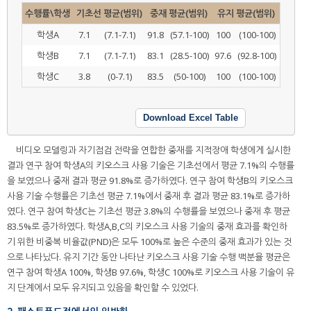
수행률\학생
기초선 평균(범위)
중재 평균(범위)
유지 평균(범위)
학생A
7.1
(7.1-7.1)
91.8
(57.1-100)
100
(100-100)
학생B
7.1
(7.1-7.1)
83.1
(28.5-100)
97.6
(92.8-100)
학생C
3.8
(0-7.1)
83.5
(50-100)
100
(100-100)
Download Excel Table
비디오 모델링과 자기점검 전략을 연합한 중재를 지적장애 학생에게 실시한
결과 연구 참여 학생A의 키오스크 사용 기술은 기초선에서 평균 7.1%의 수행률
을 보였으나 중재 결과 평균 91.8%로 증가하였다. 연구 참여 학생B의 키오스크
사용 기술 수행률은 기초선 평균 7.1%에서 중재 후 결과 평균 83.1%로 증가하
였다. 연구 참여 학생C는 기초선 평균 3.8%의 수행률을 보였으나 중재 후 평균
83.5%로 증가하였다. 학생A,B,C의 키오스크 사용 기술의 중재 효과를 확인하
기 위한 비중복 비율값(PND)은 모두 100%로 높은 수준의 중재 효과가 있는 것
으로 나타났다. 유지 기간 동안 나타난 키오스크 사용 기술 수행 백분율 평균은
연구 참여 학생A 100%, 학생B 97.6%, 학생C 100%로 키오스크 사용 기술이 유
지 단계에서 모두 유지되고 있음을 확인할 수 있었다.