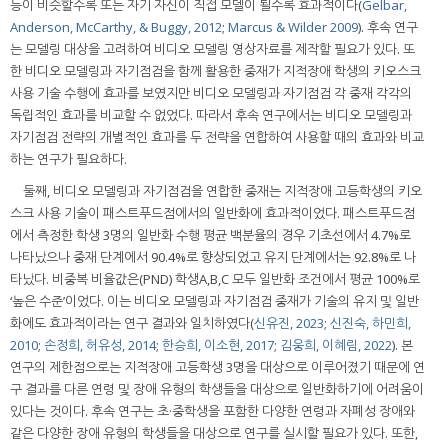
등이 비슷할수록 또는 자기 자신이 직접 모델이 될수록 효과적이다(
Gelbar,
Anderson, McCarthy, & Buggy, 2012
;
Marcus & Wilder 2009
). 후속 연구
는 모델링 대상을 고려하여 비디오 모델링 영상자료를 제작할 필요가 있다. 또
한 비디오 모델링과 자기점검을 함께 활용한 중재가 지적장애 학생의 키오스크
사용 기술 수행에 효과를 보였지만 비디오 모델링과 자기점검 각 중재 각각의
독립적인 효과를 비교할 수 없었다. 따라서 후속 연구에서는 비디오 모델링과
자기점검 전략의 개별적인 효과를 두 전략을 연합하여 사용할 때의 효과와 비교
하는 연구가 필요하다.
둘째, 비디오 모델링과 자기점검을 연합한 중재는 지적장애 고등학생의 키오
스크 사용 기술이 패스트푸드점에서의 일반화에 효과적이었다. 패스트푸드점
에서 측정한 학생 3명의 일반화 수행 평균 백분율의 경우 기초선에서 4.7%로
나타났으나 중재 단계에서 90.4%로 향상되었고 유지 단계에서는 92.8%로 나
타났다. 비중복 비율값은(PND) 학생A,B,C 모두 일반화 조건에서 평균 100%로
‘높은 수준’이었다. 이는 비디오 모델링과 자기점검 중재가 기술의 유지 및 일반
화에도 효과적이라는 연구 결과와 일치하였다(
신유진, 2023
;
신진숙, 하민희,
2010
;
손정희, 허유성, 2014
;
한승희, 이소현, 2017
;
김웅희, 이혜림, 2022
). 본
연구의 제한점으로는 지적장애 고등학생 3명을 대상으로 이루어졌기 때문에 연
구 결과를 다른 연령 및 장애 유형의 학생들을 대상으로 일반화하기에 어려움이
있다는 것이다. 후속 연구는 초·중학생을 포함한 다양한 연령과 자폐성 장애와
같은 다양한 장애 유형의 학생들을 대상으로 연구를 실시할 필요가 있다. 또한,