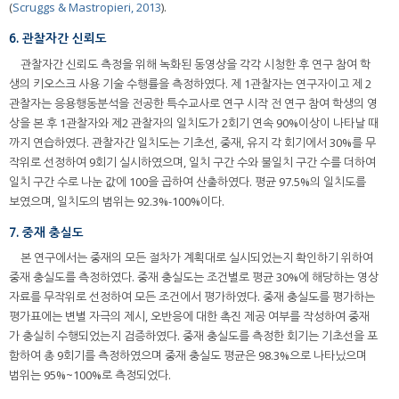
(
Scruggs & Mastropieri, 2013
).
6. 관찰자간 신뢰도
관찰자간 신뢰도 측정을 위해 녹화된 동영상을 각각 시청한 후 연구 참여 학
생의 키오스크 사용 기술 수행률을 측정하였다. 제 1관찰자는 연구자이고 제 2
관찰자는 응용행동분석을 전공한 특수교사로 연구 시작 전 연구 참여 학생의 영
상을 본 후 1관찰자와 제2 관찰자의 일치도가 2회기 연속 90%이상이 나타날 때
까지 연습하였다. 관찰자간 일치도는 기초선, 중재, 유지 각 회기에서 30%를 무
작위로 선정하여 9회기 실시하였으며, 일치 구간 수와 불일치 구간 수를 더하여
일치 구간 수로 나눈 값에 100을 곱하여 산출하였다. 평균 97.5%의 일치도를
보였으며, 일치도의 범위는 92.3%-100%이다.
7. 중재 충실도
본 연구에서는 중재의 모든 절차가 계획대로 실시되었는지 확인하기 위하여
중재 충실도를 측정하였다. 중재 충실도는 조건별로 평균 30%에 해당하는 영상
자료를 무작위로 선정하여 모든 조건에서 평가하였다. 중재 충실도를 평가하는
평가표에는 변별 자극의 제시, 오반응에 대한 촉진 제공 여부를 작성하여 중재
가 충실히 수행되었는지 검증하였다. 중재 충실도를 측정한 회기는 기초선을 포
함하여 총 9회기를 측정하였으며 중재 충실도 평균은 98.3%으로 나타났으며
범위는 95%~100%로 측정되었다.