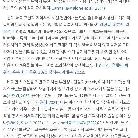
역사회 기술을 습득하지 못한다면 생활과 직업 고용에 부정적인 영향을 끼치며
전반적인 삶의 질이 저하된다(
Cannella-Malone et al., 2011
).
현재 학교 교실과 지역사회 시설 전반에서는 단순 컴퓨터를 사용한 IT기기 작
동법과 인터넷 검색과 같은 정보활용 능력에서 더 발전하여(
강정묵, 송효진, 김
현성, 2014
) 스마트폰과 태블릿 PC와 같은 스마트 디바이스를 활용한 활동이
빈번하다. 특히 코로나 팬데믹으로 인해 지역사회 전반에서 비대면 시스템으로
전환하게 되면서 일상생활에서도 판매자와 직접 얼굴을 보지 않고 물건을 구매
하거나 일을 처리할 수 있는 비대면 서비스가 증가하고 있다. 하지만 정보소외
계층에 속하는 지적 장애인은 디지털 환경에서 정보 접근성이 낮고 디지털 기기
사용에 어려움을 보이는 디지털 소외현상이 발생하고 있다(
김미진, 유채원, 박
휘진, 우수빈, 이종우, 2020
;
양해수, 이태수, 2023
).
비대면 시스템을 기반으로 하는 무인정보단말기(Kiosk, 이하 키오스크)는 터
치스크린을 활용하여 사용자에게 정보 제공 및 서비스 거래에 도움을 주는 기기
로(
김현경, 2021
) 음식점, 병원, 대형마트 등 일상생활에서 자주 접할 수 있는 장
소에 설치되어 있다(
김현경, 2021
). 이는 지적장애 학생이 일상생활에서 키오스
크 기기에 자주 노출되고 있다는 사실과 동시에 키오스크 사용 기술은 지역사회
적응 및 사회에서의 자립을 위해 습득해야 할 중요한 지역사회 기술임을 의미한
다(
양해수, 이태수 2023
). 그 근거로
국립특수교육원(2022)
은 발달장애인을 위
한 무인정보단말기 교육콘텐츠를 제작하였고 지역 교육청에서는 특수학교에
키오스크를 보급하여 장애 학생이 키오스크 사용 기술을 원활하게 습득할 수 있