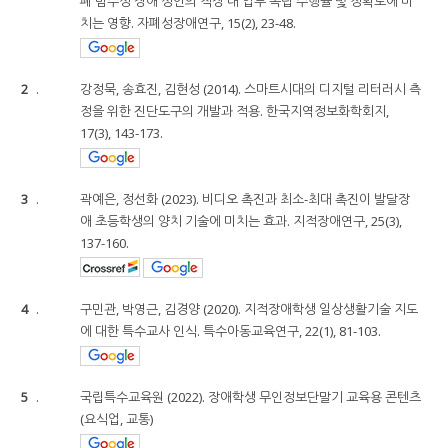
폐 범주성 장애 성인의 직장 내 업무 독립 수행율 및 정확도에 미
치는 영향. 자폐성장애연구, 15(2), 23-48.
2
.
강정묵, 송효진, 김현성 (2014). 스마트시대의 디지털 리터러시 측
정을 위한 진단도구의 개발과 적용. 한국지역정보화학회지,
17(3), 143-173.
3
.
곽예은, 정선화 (2023). 비디오 촉진과 최소-최대 촉진이 발달장
애 초등학생의 양치 기술에 미치는 효과. 지적장애연구, 25(3),
137-160.
4
.
구민관, 박영근, 김경양 (2020). 지적장애학생 일상생활기술 지도
에 대한 특수교사 인식. 특수아동교육연구, 22(1), 81-103.
5
.
국립특수교육원 (2022). 장애학생 무인정보단말기 교육용 콘텐츠
(요식업, 교통)