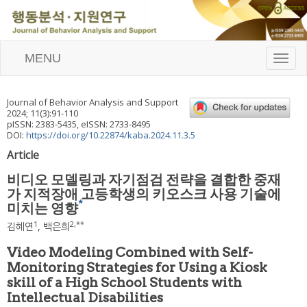
MENU
T
o
g
g
Journal of Behavior Analysis and Support
l
2024
;
11
(
3
):
91
-
110
e
pISSN: 2383-5435, eISSN: 2733-8495
n
DOI:
https://doi.org/10.22874/kaba.2024.11.3.5
a
Article
v
i
비디오 모델링과 자기점검 전략을 결합한 중재
g
가 지적장애 고등학생의 키오스크 사용 기술에
a
*
미치는 영향
t
i
1
2
,
**
김혜연
,
백은희
o
n
Video Modeling Combined with Self-
Monitoring Strategies for Using a Kiosk
skill of a High School Students with
Intellectual Disabilities