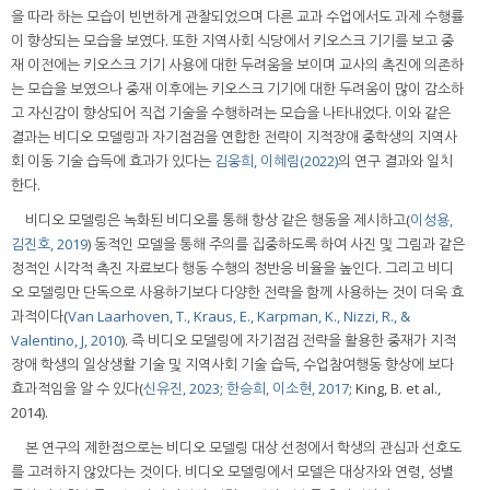
을 따라 하는 모습이 빈번하게 관찰되었으며 다른 교과 수업에서도 과제 수행률
이 향상되는 모습을 보였다. 또한 지역사회 식당에서 키오스크 기기를 보고 중
재 이전에는 키오스크 기기 사용에 대한 두려움을 보이며 교사의 촉진에 의존하
는 모습을 보였으나 중재 이후에는 키오스크 기기에 대한 두려움이 많이 감소하
고 자신감이 향상되어 직접 기술을 수행하려는 모습을 나타내었다. 이와 같은
결과는 비디오 모델링과 자기점검을 연합한 전략이 지적장애 중학생의 지역사
회 이동 기술 습득에 효과가 있다는
김웅희, 이혜림(2022)
의 연구 결과와 일치
한다.
비디오 모델링은 녹화된 비디오를 통해 항상 같은 행동을 제시하고(
이성용,
김진호, 2019
) 동적인 모델을 통해 주의를 집중하도록 하여 사진 및 그림과 같은
정적인 시각적 촉진 자료보다 행동 수행의 정반응 비율을 높인다. 그리고 비디
오 모델링만 단독으로 사용하기보다 다양한 전략을 함께 사용하는 것이 더욱 효
과적이다(
Van Laarhoven, T., Kraus, E., Karpman, K., Nizzi, R., &
Valentino, J, 2010
). 즉 비디오 모델링에 자기점검 전략을 활용한 중재가 지적
장애 학생의 일상생활 기술 및 지역사회 기술 습득, 수업참여행동 향상에 보다
효과적임을 알 수 있다(
신유진, 2023
;
한승희, 이소현, 2017
; King, B. et al.,
2014).
본 연구의 제한점으로는 비디오 모델링 대상 선정에서 학생의 관심과 선호도
를 고려하지 않았다는 것이다. 비디오 모델링에서 모델은 대상자와 연령, 성별