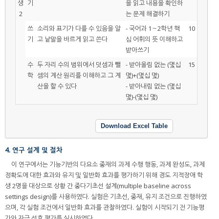
생
기
을 읽고 내용을 확인하
2
는 문제 해결하기
쓰
소리와 표기가 다를 수 있음을 알
- 국어과 1～2학년 핵
10
기
고 낱말을 바르게 읽고 쓴다
심 어휘의 뜻 이해하고
받아쓰기
수
두 자리 수의 범위에서 덧셈과 뺄
- 받아올림 없는 (몇십
15
학
셈의 계산 원리를 이해하고 그 계
몇)+(몇십 몇)
산을 할 수 있다
- 받아내림 없는 (몇십
몇)-(몇십 몇)
Download Excel Table
4. 연구 설계 및 절차
이 연구에서는 기능기반의 다요소 중재의 과제 수행 행동, 과제 완성도, 과제
정확도에 대한 효과와 유지 및 일반화 효과를 평가하기 위해 경도 지적장애 학
생 2명을 대상으로 상황 간 중다기초선 설계(multiple baseline across
settings design)를 사용하였다. 실험은 기초선, 중재, 유지 조건으로 진행하였
으며, 각 실험 조건에서 일반화 효과를 관찰하였다. 실험이 시작되기 전 기능평
가와 자극 선호 평가를 실시하였다.