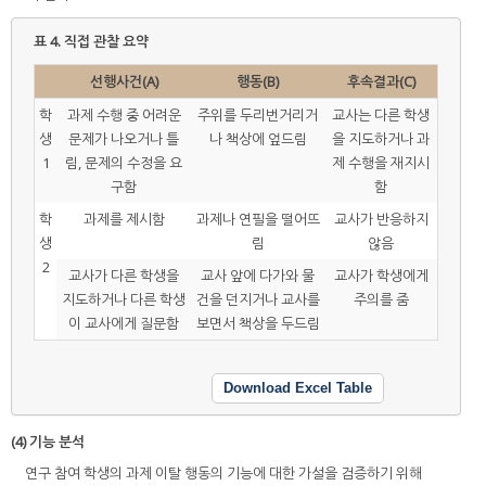
표 4.
직접 관찰 요약
선행사건(A)
행동(B)
후속결과(C)
학
과제 수행 중 어려운
주위를 두리번거리거
교사는 다른 학생
생
문제가 나오거나 틀
나 책상에 엎드림
을 지도하거나 과
1
림, 문제의 수정을 요
제 수행을 재지시
구함
함
학
과제를 제시함
과제나 연필을 떨어뜨
교사가 반응하지
생
림
않음
2
교사가 다른 학생을
교사 앞에 다가와 물
교사가 학생에게
지도하거나 다른 학생
건을 던지거나 교사를
주의를 줌
이 교사에게 질문함
보면서 책상을 두드림
Download Excel Table
(4) 기능 분석
연구 참여 학생의 과제 이탈 행동의 기능에 대한 가설을 검증하기 위해