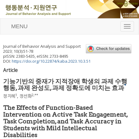
MENU
T
o
g
g
Journal of Behavior Analysis and Support
l
2023
;
10
(
3
):
51
-
78
e
pISSN: 2383-5435, eISSN: 2733-8495
n
DOI:
https://doi.org/10.22874/kaba.2023.10.3.51
a
Article
v
i
기능기반의 중재가 지적장애 학생의 과제 수행
g
*
행동, 과제 완성도, 과제 정확도에 미치는 효과
a
t
1
2
,
**
정지혜
,
정선화
i
o
The Effects of Function-Based
n
Intervention on Active Task Engagement,
Task Completion, and Task Accuracy in
Students with Mild Intellectual
Disabilities