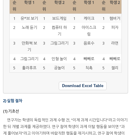
순
학생 1
순
학생 2
순
학생 1
순
학생 2
위
위
위
위
1
유*브 보기
1
보드게임
1
케이크
1
햄버거
2
노래 듣기
2
컴퓨터 하
2
아이스크
2
피자
기
림
3
만화책 보
3
그림그리기
3
음료수
3
라면
기
4
그림그리기
4
인형 놀이
4
빼빼로
4
빼빼로
5
훌라후프
5
공놀이
5
칙촉
5
젤리
Download Excel Table
2) 실험 절차
(1) 기초선
연구자는 학생의 독립적인 과제 수행 전, “이제 과제 시간입니다”라고 이야기
한 뒤 개별 과제를 제공하였다. 연구 참여 학생이 과제 이탈 행동을 보이면 “과
제 풀어보자”라고 이야기하며 바람직한 행동을 재지시하고, 연구 참여 학생이