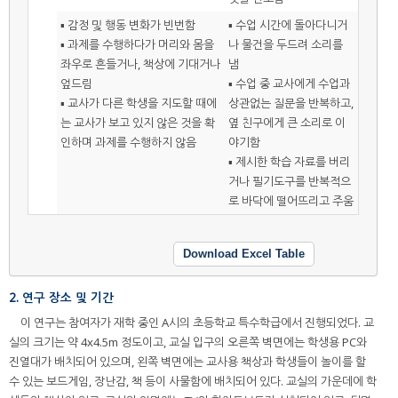
▪ 감정 및 행동 변화가 빈번함
▪ 수업 시간에 돌아다니거
▪ 과제를 수행하다가 머리와 몸을
나 물건을 두드려 소리를
좌우로 흔들거나, 책상에 기대거나
냄
엎드림
▪ 수업 중 교사에게 수업과
▪ 교사가 다른 학생을 지도할 때에
상관없는 질문을 반복하고,
는 교사가 보고 있지 않은 것을 확
옆 친구에게 큰 소리로 이
인하며 과제를 수행하지 않음
야기함
▪ 제시한 학습 자료를 버리
거나 필기도구를 반복적으
로 바닥에 떨어뜨리고 주움
Download Excel Table
2. 연구 장소 및 기간
이 연구는 참여자가 재학 중인 A시의 초등학교 특수학급에서 진행되었다. 교
실의 크기는 약 4x4.5m 정도이고, 교실 입구의 오른쪽 벽면에는 학생용 PC와
진열대가 배치되어 있으며, 왼쪽 벽면에는 교사용 책상과 학생들이 놀이를 할
수 있는 보드게임, 장난감, 책 등이 사물함에 배치되어 있다. 교실의 가운데에 학