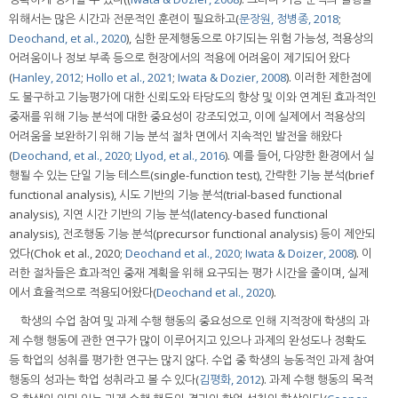
위해서는 많은 시간과 전문적인 훈련이 필요하고(
문장원, 정병종, 2018
;
Deochand, et al., 2020
), 심한 문제행동으로 야기되는 위험 가능성, 적용상의
어려움이나 정보 부족 등으로 현장에서의 적용에 어려움이 제기되어 왔다
(
Hanley, 2012
;
Hollo et al., 2021
;
Iwata & Dozier, 2008
). 이러한 제한점에
도 불구하고 기능평가에 대한 신뢰도와 타당도의 향상 및 이와 연계된 효과적인
중재를 위해 기능 분석에 대한 중요성이 강조되었고, 이에 실제에서 적용상의
어려움을 보완하기 위해 기능 분석 절차 면에서 지속적인 발전을 해왔다
(
Deochand, et al., 2020
;
Llyod, et al., 2016
). 예를 들어, 다양한 환경에서 실
행될 수 있는 단일 기능 테스트(single-function test), 간략한 기능 분석(brief
functional analysis), 시도 기반의 기능 분석(trial-based functional
analysis), 지연 시간 기반의 기능 분석(latency-based functional
analysis), 전조행동 기능 분석(precursor functional analysis) 등이 제안되
었다(Chok et al., 2020;
Deochand et al., 2020
;
Iwata & Doizer, 2008
). 이
러한 절차들은 효과적인 중재 계획을 위해 요구되는 평가 시간을 줄이며, 실제
에서 효율적으로 적용되어왔다(
Deochand et al., 2020
).
학생의 수업 참여 및 과제 수행 행동의 중요성으로 인해 지적장애 학생의 과
제 수행 행동에 관한 연구가 많이 이루어지고 있으나 과제의 완성도나 정확도
등 학업의 성취를 평가한 연구는 많지 않다. 수업 중 학생의 능동적인 과제 참여
행동의 성과는 학업 성취라고 볼 수 있다(
김평화, 2012
). 과제 수행 행동의 목적