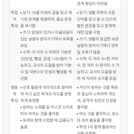
관계 형성이 어려움
학업
▪ 읽기: 15줄 이상의 글을 읽고 제
▪ 읽기: 생활 주변의 쉬운
적
시된 문제를 해결하며, 중심 문장
단어를 읽고 쓸 수 있으며,
특성
을 표시함
짧은 문장을 읽고 문제에
▪ 쓰기: 받침이 있거나 이중모음이
대한 답을 구함
있는 낱말의 받아쓰기에서 오류를
▪ 쓰기: 생활과 밀접한 쉬운
보임
낱말의 받아쓰기에서 생략
▪ 수학: 네 자리 수 이하의 기본연
및 오류가 많음
산(덧셈, 뺄셈, 곱셈, 나눗셈)이 가
▪ 수학: 두 자리 수+한 자리
능하고, 교사의 도움을 받아 가분
수, 한 자리 수-한자리 수 가
수 및 대분수의 덧셈과 뺄셈을 계
능하고, 교사의 도움을 받
산함
아 세 자리의 숫자를 읽음
행동
▪ 선호 활동에 적극적으로 참여하
▪ 자신이 원하는 것을 목표
적
며 하고 싶은 목적과 의도를 분명
로 열심히 노력하며 개인
특성
하게 표현함
적, 공개적 칭찬과 인정을
▪ 원하는 노래를 듣거나 큰 소리로
좋아함
따라 부르는 것을 좋아함
▪ 먹는 것을 좋아하고, 청소
▪ 또래와 함께 수업할 때 집중도가
와 정리 활동을 좋아함
높음
▪ 학생 1과 함께 활동하는
것을 선호함