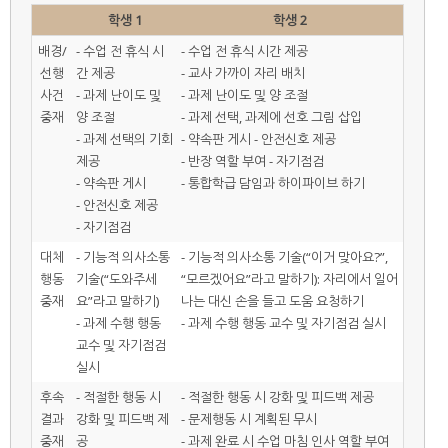
학생 1
학생 2
배경/
- 수업 전 휴식 시
- 수업 전 휴식 시간 제공
선행
간 제공
- 교사 가까이 자리 배치
사건
- 과제 난이도 및
- 과제 난이도 및 양 조절
중재
양 조절
- 과제 선택, 과제에 선호 그림 삽입
- 과제 선택의 기회
- 약속판 게시 - 안전신호 제공
제공
- 반장 역할 부여 - 자기점검
- 약속판 게시
- 통합학급 담임과 하이파이브 하기
- 안전신호 제공
- 자기점검
대체
- 기능적 의사소통
- 기능적 의사소통 기술(“이거 맞아요?”,
행동
기술(“도와주세
“모르겠어요”라고 말하기): 자리에서 일어
중재
요”라고 말하기)
나는 대신 손을 들고 도움 요청하기
- 과제 수행 행동
- 과제 수행 행동 교수 및 자기점검 실시
교수 및 자기점검
실시
후속
- 적절한 행동 시
- 적절한 행동 시 강화 및 피드백 제공
결과
강화 및 피드백 제
- 문제행동 시 계획된 무시
중재
공
- 과제 완료 시 수업 마침 인사 역할 부여