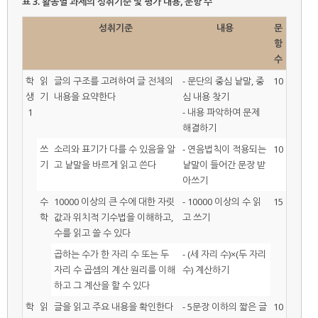
표 3.
활동별 과제의 성취기준 및 평가 내용, 문항 수
성취기준
내용
문
항
수
학
읽
글의 구조를 고려하여 글 전체의
- 문단의 중심 낱말, 중
10
생
기
내용을 요약한다
심 내용 찾기
1
- 내용 파악하여 문제
해결하기
쓰
소리와 표기가 다를 수 있음을 알
- 연음법칙이 적용되는
10
기
고 낱말을 바르게 읽고 쓴다
낱말이 들어간 문장 받
아쓰기
수
10000 이상의 큰 수에 대한 자릿
- 10000 이상의 수 읽
15
학
값과 위치적 기수법을 이해하고,
고 쓰기
수를 읽고 쓸 수 있다
곱하는 수가 한 자리 수 또는 두
- (세 자리 수)×(두 자리
자리 수 곱셈의 계산 원리를 이해
수) 계산하기
하고 그 계산을 할 수 있다
학
읽
글을 읽고 주요 내용을 확인한다
- 5문장 이하의 짧은 글
10