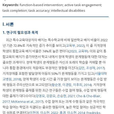
Keywords:
function-based intervention; active task engagement;
task completion; task accuracy; intellectual disabilities
Ⅰ. 서론
1. 연구의 필요성과 목적
최근 특수교육대상자의 배치는 특수학교에 비해 일반학교 배치 비율이 2022
년 기준 72.8%로 지속적인 증가 추이를 보이고(
교육부, 2022
), 이 중 지적장애
학생의 통합교육 배치 비율은 74%로 높은 편이다(
2023, 교육부
). 이와 같이 통
합교육의 배치가 증가하면서 학교 내에서 장애 학생의 문제행동에 대한 대처는
중요한 과제이다. 장애 학생의 문제행동은 자신과 또래의 학습을 저해할 뿐 아
니라 통합 환경에서의 적응에도 부정적인 영향을 미친다(
김민, 조성재, 2017
).
지적장애를 포함한 발달장애 아동의 50%가 문제행동을 가지고 있고(
서울대학
교병원, 2018
), 장애 학생이 수업 시간 중 가장 많이 보이는 문제행동은 수업 방
해 행동과 주의산만으로 보고되었다(
황순영, 이경림, 이후희, 2014
). 지적장애
학생의 문제행동 중재를 위한 최근 연구들은 수업 참여 행동, 수업 방해 행동에
대한 중재가 대다수이다(
강영모, 강윤모, 손승현, 2021
;
Cho & Cho-Blair,
2017
;
McKenna et al., 2017
). 수업 참여 또는 과제 수행 등과 같은 적극적인
학습 참여는 학업과 직결되는 중요한 행동이며, 높은 학업 참여는 성공적인 학
업 성취로 연결된다(
이현정, 이소현, 2022
;
홍경, 이소현, 2014
;
Fredricks,