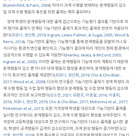
Blumenfeld, & Paris, 2004
). 따라서 과제 수행을 방해하는 문제행동의 감소
및 과제 수행 행동의 촉진을 위한 중재는 매우 중요하다.
장애 학생의 문제행동에 대한 중재 접근으로는 기능평가 결과를 기반으로 하
여 평가와 중재가 연계된 기능기반의 중재가 효과적인 중재로 빈번히 적용되어
왔다(
최유나, 정선화, 2019
;
Ingram, Lewis-Palmer, & Sugai, 2005
;
Wood &
Rerro, 2014
). 기능기반의 중재는 기능평가를 통해 문제행동을 유발하거나 유
지시키는 환경적 변인을 확인하고, 기능평가 결과에 따라 개인의 현재 환경에서
성공적으로 수행할 수 있도록 지원한다(
Hanley, Iwata, & McCord, 2003
;
Ingram et al., 2005
). 이러한 중재는 문제행동의 기능에 따라 계획되기 때문에
문제행동의 감소 뿐 아니라 대체 행동의 향상을 촉진하여, 문제행동에 대한 보
다 더 효과적인 중재를 제공한다(
최유나, 정선화, 2019
;
Cho & Cho-Blair,
2017
;
Wood et al., 2009
). 다수의 연구들은 기능기반의 중재가 장애 학생의 과
제 수행 행동 및 수업 참여 행동의 향상과 문제행동 및 수업 방해 행동의 감소에
효과적인 것으로 보고하였다(
강소연, 2021
;
유환조, 이영철, 2016
;
이종희,
2016
;
최유나, 정선화, 2019
;
Cho & Cho-Blair, 2017
;
McKenna et al., 2017
;
Pinkelman et al., 2017
). 또한 지적장애 학생을 대상으로 기능기반의 중재를
실시한 연구에서도 문제행동의 감소, 과제 수행 행동의 향상을 보여주었다. 지
적장애 고등학생을 대상으로 한 연구에서 기능기반의 다요소 중재를 실시한 결
과, 학생의 공격행동이 급격히 감소되었으며, 과제 완성 행동이 증가하였다(
김
선영, 정선화, 2019
). 또한 특수학교 전공과의 지적장애 학생을 대상으로 기능기