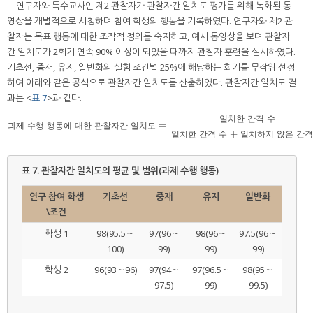
연구자와 특수교사인 제2 관찰자가 관찰자간 일치도 평가를 위해 녹화된 동
영상을 개별적으로 시청하며 참여 학생의 행동을 기록하였다. 연구자와 제2 관
찰자는 목표 행동에 대한 조작적 정의를 숙지하고, 예시 동영상을 보며 관찰자
간 일치도가 2회기 연속 90% 이상이 되었을 때까지 관찰자 훈련을 실시하였다.
기초선, 중재, 유지, 일반화의 실험 조건별 25%에 해당하는 회기를 무작위 선정
하여 아래와 같은 공식으로 관찰자간 일치도를 산출하였다. 관찰자간 일치도 결
과는 <
표 7
>과 같다.
일
치
한
간
격
수
=
과제 수행 행동에 대한 관찰자간 일치도
=
일치한 간격 수
일치한 간격 수 + 일치하지 않은 
과
제
수
행
행
동
에
대
한
관
찰
자
간
일
치
도
+
일
치
한
간
격
수
일
치
하
지
않
은
간
격
표 7.
관찰자간 일치도의 평균 및 범위(과제 수행 행동)
연구 참여 학생
기초선
중재
유지
일반화
\조건
학생 1
98(95.5～
97(96～
98(96～
97.5(96～
100)
99)
99)
99)
학생 2
96(93～96)
97(94～
97(96.5～
98(95～
97.5)
99)
99.5)