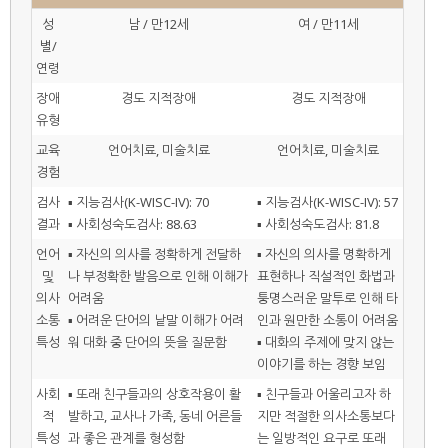
성
남 / 만12세
여 / 만11세
별/
연령
장애
경도 지적장애
경도 지적장애
유형
교육
언어치료, 미술치료
언어치료, 미술치료
경험
검사
▪ 지능검사(K-WISC-IV): 70
▪ 지능검사(K-WISC-IV): 57
결과
▪ 사회성숙도검사: 88.63
▪ 사회성숙도검사: 81.8
언어
▪ 자신의 의사를 정확하게 전달하
▪ 자신의 의사를 명확하게
및
나 부정확한 발음으로 인해 이해가
표현하나 직설적인 화법과
의사
어려움
퉁명스러운 말투로 인해 타
소통
▪ 어려운 단어의 낱말 이해가 어려
인과 원만한 소통이 어려움
특성
워 대화 중 단어의 뜻을 질문함
▪ 대화의 주제에 맞지 않는
이야기를 하는 경향 보임
사회
▪ 또래 친구들과의 상호작용이 활
▪ 친구들과 어울리고자 하
적
발하고, 교사나 가족, 동네 어른들
지만 적절한 의사소통보다
특성
과 좋은 관계를 형성함
는 일방적인 요구로 또래