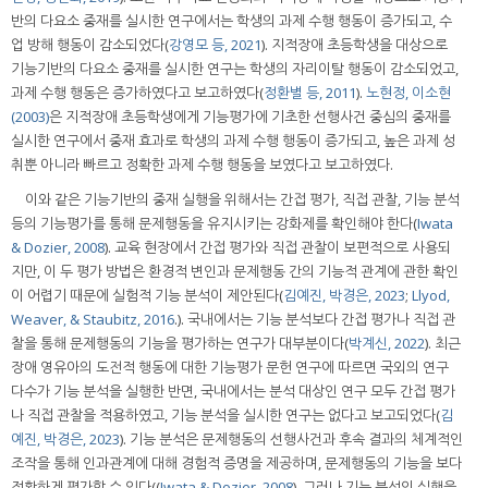
반의 다요소 중재를 실시한 연구에서는 학생의 과제 수행 행동이 증가되고, 수
업 방해 행동이 감소되었다(
강영모 등, 2021
). 지적장애 초등학생을 대상으로
기능기반의 다요소 중재를 실시한 연구는 학생의 자리이탈 행동이 감소되었고,
과제 수행 행동은 증가하였다고 보고하였다(
정환별 등, 2011
).
노현정, 이소현
(2003)
은 지적장애 초등학생에게 기능평가에 기초한 선행사건 중심의 중재를
실시한 연구에서 중재 효과로 학생의 과제 수행 행동이 증가되고, 높은 과제 성
취뿐 아니라 빠르고 정확한 과제 수행 행동을 보였다고 보고하였다.
이와 같은 기능기반의 중재 실행을 위해서는 간접 평가, 직접 관찰, 기능 분석
등의 기능평가를 통해 문제행동을 유지시키는 강화제를 확인해야 한다(
Iwata
& Dozier, 2008
). 교육 현장에서 간접 평가와 직접 관찰이 보편적으로 사용되
지만, 이 두 평가 방법은 환경적 변인과 문제행동 간의 기능적 관계에 관한 확인
이 어렵기 때문에 실험적 기능 분석이 제안된다(
김예진, 박경은, 2023
;
Llyod,
Weaver, & Staubitz, 2016
.). 국내에서는 기능 분석보다 간접 평가나 직접 관
찰을 통해 문제행동의 기능을 평가하는 연구가 대부분이다(
박계신, 2022
). 최근
장애 영유아의 도전적 행동에 대한 기능평가 문헌 연구에 따르면 국외의 연구
다수가 기능 분석을 실행한 반면, 국내에서는 분석 대상인 연구 모두 간접 평가
나 직접 관찰을 적용하였고, 기능 분석을 실시한 연구는 없다고 보고되었다(
김
예진, 박경은, 2023
). 기능 분석은 문제행동의 선행사건과 후속 결과의 체계적인
조작을 통해 인과관계에 대해 경험적 증명을 제공하며, 문제행동의 기능을 보다
정확하게 평가할 수 있다((
Iwata & Dozier, 2008
). 그러나 기능 분석의 실행을