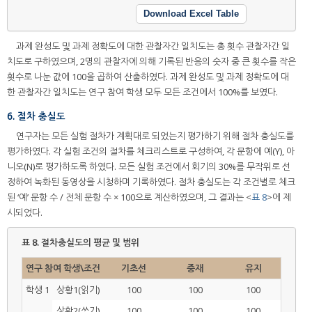
Download Excel Table
과제 완성도 및 과제 정확도에 대한 관찰자간 일치도는 총 횟수 관찰자간 일
치도로 구하였으며, 2명의 관찰자에 의해 기록된 반응의 숫자 중 큰 횟수를 작은
횟수로 나눈 값에 100을 곱하여 산출하였다. 과제 완성도 및 과제 정확도에 대
한 관찰자간 일치도는 연구 참여 학생 모두 모든 조건에서 100%를 보였다.
6. 절차 충실도
연구자는 모든 실험 절차가 계획대로 되었는지 평가하기 위해 절차 충실도를
평가하였다. 각 실험 조건의 절차를 체크리스트로 구성하여, 각 문항에 예(Y), 아
니오(N)로 평가하도록 하였다. 모든 실험 조건에서 회기의 30%를 무작위로 선
정하여 녹화된 동영상을 시청하며 기록하였다. 절차 충실도는 각 조건별로 체크
된 ‘예’ 문항 수 / 전체 문항 수 × 100으로 계산하였으며, 그 결과는 <
표 8
>에 제
시되었다.
표 8.
절차충실도의 평균 및 범위
연구 참여 학생\조건
기초선
중재
유지
학생 1
상황1(읽기)
100
100
100
상황2(쓰기)
100
100
100