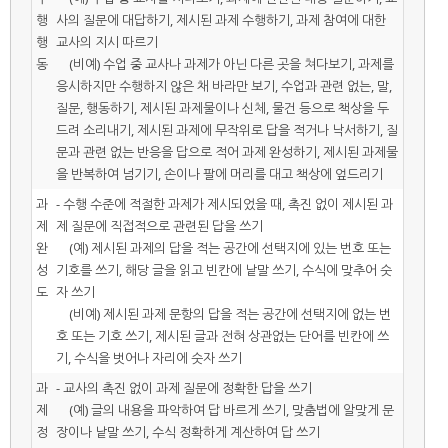
행
사의 질문에 대답하기, 제시된 과제 수행하기, 과제 참여에 대한
행
교사의 지시 따르기
동
(비예) 수업 중 교사나 과제가 아닌 다른 곳을 쳐다보기, 과제를
응시하지만 수행하지 않은 채 바라만 보기, 수업과 관련 없는, 말,
질문, 행동하기, 제시된 과제물이나 신체, 물건 등으로 책상을 두
드려 소리내기, 제시된 과제에 무작위로 답을 적거나 낙서하기, 질
문과 관련 없는 반응을 답으로 적어 과제 완성하기, 제시된 과제물
을 반복하여 넘기기, 손이나 팔에 머리를 대고 책상에 엎드리기
과
- 수행 수준에 적절한 과제가 제시되었을 때, 촉진 없이 제시된 과
제
제 질문에 직접적으로 관련된 답을 쓰기
완
(예) 제시된 과제의 답을 적는 공간에 선택지에 있는 번호 또는
성
기호를 쓰기, 해당 글을 읽고 빈칸에 낱말 쓰기, 수식에 맞추어 숫
도
자 쓰기
(비예) 제시된 과제 문항의 답을 적는 공간에 선택지에 없는 번
호 또는 기호 쓰기, 제시된 글과 전혀 상관없는 단어를 빈칸에 쓰
기, 수식을 벗어나 자리에 숫자 쓰기
과
- 교사의 촉진 없이 과제 질문에 정확한 답을 쓰기
제
(예) 글의 내용을 파악하여 답 바르게 쓰기, 맞춤법에 알맞게 문
정
장이나 낱말 쓰기, 수식 정확하게 계산하여 답 쓰기