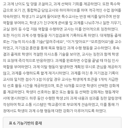
고 과제 난이도 및 양을 조절하고, 과제 선택의 기회를 제공하였다. 또한 특수학
급으로 오기 전, 통합학급 담임교사와 하이파이브를 하며 적극적인 수업 참여를
약속하였다. 학생 2가 교실에 들어오면 특수교사는 반장 배지를 달아주며 반장
역할을 부여하고, 학생 2가 친구에게 준비물 및 과제를 나눠주거나 칠판 지우기,
교실 정리 등 수업 지원 역할을 수행하면 교사는 이를 언어적으로 칭찬하였다.
또한 자신의 과제 수행 행동을 자기점검표에 기록하도록 하였다. 대체행동 중재
로는 기능적 의사소통 기술(“알려주세요”, “이거 맞아요?” “모르겠어요”)을 교수
하였고, 자기점검 훈련을 통해 목표 행동인 과제 수행 행동을 교수하였다. 후속
결과 중재로 학생이 적절한 의사소통 기술을 보이면, 교사는 칭찬과 함께 학생
의 요청에 즉각적으로 반응하였다. 과제를 완료하면 수업을 끝낼 때 마침 인사
역할을 부여하였다. 과제 이탈 행동이 발생하면 계획된 무시로 관심을 제공하지
않고, 과제를 수행하도록 짧게 재지시하였다. 과제를 마친 후 자기점검 기록이
교사와 일치한 점수가 3점 이상일 경우 교사는 학생에게 토큰을 1개씩 지급한
뒤 선호 활동 시간을 제공하였으며, 토큰 10개를 모으면 학생이 선택한 강화제
를 제공하였다. 학생이 선호하는 물건 또는 활동 등 선택한 강화제는 행동계약
서에 명시하였다. 하루 동안 수행한 학생 2의 과제 내용과 성과를 칭찬 알림장에
작성하여 학교 소통 시스템인 ‘학교종이’로 부모에게 전송하였고, 이를 통해 가
정에서도 학생의 과제 수행 행동에 대한 강화가 이루어지도록 하였다.
표 6.
기능기반의 중재