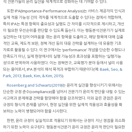
석 전문가들의 윤리 실천을 체계적으로 강화하는 데 기여할 수 있다.
또한 IPA(Importance-Performance Analysis)는 서비스 제공자의 인식과
실제 적용 가능성 간의 격차를 체계적으로 도출할 수 있다는 점에서 적합하며,
특히 IPA는 특정 항목의 중요성과 실행도 간 차이를 시각적으로 제시하고, 개선
이 필요한 우선순위를 판단할 수 있도록 돕는다. 이는 행동분석전문가가 실제로
실천하는 데 있어 어려움을 겪는 윤리 항목을 도출하고, 해당 항목에 대해 집중
적인 교육, 제도적 보완, 정책 개선 등의 대응 전략을 설계하는 데 유용한 기초
자료로 활용될 수 있다. 이 연구에서는 ‘performance’ 개념을 단순한 수행도나
만족도가 아닌, 실제 현장에서의 실행 가능성과 효과성을 포함하는 ‘실행가능
성’으로 번역하여 사용하였다. 이는 정책연구, 교육평가 분야 등에서 널리 사용
되는 용어로서, IPA 분석의 해석 목적과 부합하기 때문이다(예:
Baek, Seo, &
Park, 2013
;
Baek, Kim, & Kim, 2015
).
Rosenberg and Schwartz(2019)
는 윤리적 실천을 향상시키기 위해서는
단순한 규정 준수(compliance)를 넘어서 전문가가 윤리적 판단을 내릴 수 있는
사고력과 문제해결 전략을 함양해야 함을 강조하였다. 이와 같은 관점은 윤리
규정의 형식적 존재를 넘어서, 현장 실천을 위한 실제적 적용성과 효율성을 확
보하는 노력이 병행되어야 함을 시사한다.
한편, 윤리 규정이 실질적으로 적용되기 위해서는 규정이 지닌 쟁점을 최소화
하기 위한 노력이 요구된다. 행동분석전문가 윤리 규정은 윤리적 판단이 필요한