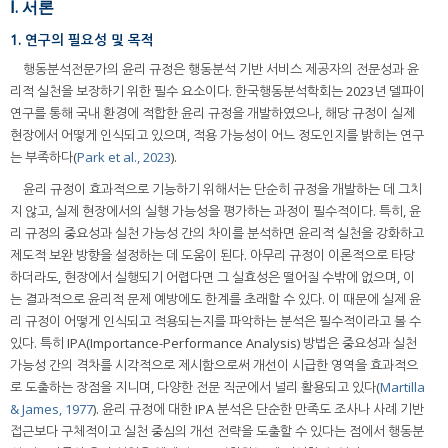
Ⅰ. 서론
1. 연구의 필요성 및 목적
행동분석전문가의 윤리 규정은 행동분석 기반 서비스 제공자의 전문성과 윤
리적 실천을 보장하기 위한 필수 요소이다. 한국행동분석학회는 2023년 델파이
연구를 통해 국내 환경에 적합한 윤리 규정을 개발하였으나, 해당 규정이 실제
현장에서 어떻게 인식되고 있으며, 적용 가능성이 어느 정도인지를 밝히는 연구
는 부족하다(
Park et al., 2023
).
윤리 규정이 효과적으로 기능하기 위해서는 단순히 규정을 개발하는 데 그치
지 않고, 실제 현장에서의 실행 가능성을 평가하는 과정이 필수적이다. 특히, 윤
리 규정의 중요성과 실천 가능성 간의 차이를 분석하면 윤리적 실천을 강화하고
제도적 보완 방향을 설정하는 데 도움이 된다. 아무리 규정이 이론적으로 타당
하더라도, 현장에서 실행되기 어렵다면 그 실효성은 떨어질 수밖에 없으며, 이
는 결과적으로 윤리적 문제 예방에도 한계를 초래할 수 있다. 이 때문에 실제 윤
리 규정이 어떻게 인식되고 적용되는지를 파악하는 분석은 필수적이라고 볼 수
있다. 특히 IPA(Importance-Performance Analysis) 방법은 중요성과 실천
가능성 간의 격차를 시각적으로 제시함으로써 개선이 시급한 영역을 효과적으
로 도출하는 장점을 지니며, 다양한 전문 직군에서 널리 활용되고 있다(
Martilla
& James, 1977
). 윤리 규정에 대한 IPA 분석은 단순한 만족도 조사나 사례 기반
접근보다 구체적이고 실천 중심의 개선 전략을 도출할 수 있다는 점에서 행동분