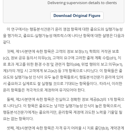
Delivering supervision details to clients
Download Original Figure
이 연구에서는 행동분석전문가 윤리 쟁점 항목에 대한 중요도와 실행가능성
을 평가하고, 중요도-실행가능성 매트릭스에 나타난 항목에 대한 설명은 다음과
같다.
첫째, 제1사분면에 속한 항목은 고객의 정보 보장(c1), 학회의 저작권 보호
(c2), 정보 공유 동의서 의무(c3), 고객의 요구에 고려한 중재 계획 수립(d1), 치
료 효과 제고를 위한 환경 수정 및 관련자 협의(d4), 위법 행위의 보고 의무(e1),
제3자의 개입 시 고객에게 보고(e2) 등 7개 항목으로 나타났다. 이 항목들은 중
요도와 실행가능성 인식이 모두 높은 항목들로서, 행동분석전문가 윤리에 있어
서 중요하고 실제로도 잘 실행될 것으로 기대되는 항목들이다.. 따라서, 이러한
윤리 항목들은 적극적으로 제정하여 유지되어야 한다.
둘째, 제2사분면에 속한 항목은 진실하고 정확한 정보 제공(b2)의 1개 항목으
로 나타났다. 이 항목은 중요도는 낮지만 실행가능성 인식이 높은 항목으로서,
행동분석전문가에게는 중요하지만, 윤리항목 제정에 과도한 노력을 기울일 필
요는 없는 항목이다.
셋째, 제3사분면에 속한 항목은 자격 유지 어려울 시 치료 중단(b3), 계약관계