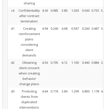
sharing
c4
Confidentiality
4.36
0.985
3.80
1.030
0.560
0.733
5.403
after contract
termination
d1
Creating
4.94
0.240
4.68
0.587
0.260
0.487
3.775
reinforcement
plans
considering
client
demands
d2
Obtaining
4.56
0.705
4.12
1.100
0.440
0.884
3.518
client consent
when creating
behavior
change plans
d3
Protecting
4.64
0.776
3.84
1.299
0.800
1.178
4.802
clients from
duplicated
interventions