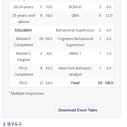
20-24 years
5
10.0
BCBA-D
3
6.0
25 years and
8
16.0
QBA
6
12.0
above
Education
Behavioral Supervisor
2
4.0
Master’s
28
56.0
Cognitive Behavioral
1
2.0
Completed
Supervisor
Master’s
2
4.0
ABAS-1
1
2.0
Degree
Ph.D.
8
16.0
New York Behavior
1
2.0
Completed
Analyst
Ph.D.
12
24.0
Total
50
100.0
*
Multiple responses
Download Excel Table
2. 연구도구