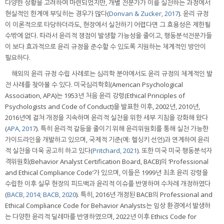
다양한 상황을 고려하여 마련되었지만, 개별 전문가가 이를 실천하는 과정에서
현실적인 한계에 부딪히는 경우가 많다(
Donvan & Zucker, 2017
). 윤리 규정
이 이론적으로 타당하더라도, 현장에서 실천하기 어렵다면 그 효용성은 제한될
수밖에 없다. 따라서 윤리적 쟁점이 발생할 가능성을 줄이고, 행동분석전문가들
이 보다 효과적으로 윤리 규정을 준수할 수 있도록 지원하는 체계적인 방안이
필요하다.
해외의 윤리 규정 수립 사례로는 심리학 분야에서도 윤리 규정의 체계적인 발
전 사례를 찾아볼 수 있다. 미국심리학회(American Psychological
Association, APA)는 1953년 처음 윤리 강령(Ethical Principles of
Psychologists and Code of Conduct)을 발표한 이후, 2002년, 2010년,
2016년에 걸쳐 개정을 지속하며 윤리적 실천을 위한 세부 지침을 강화해 왔다
(
APA, 2017
). 특히 윤리적 갈등을 줄이기 위해 윤리위원회를 통해 실천 가능한
가이드라인을 개발하고 있으며, 국제적 기준(예: 헬싱키 선언)과 연계하여 윤리
적 실천을 더욱 공고히 하고 있다(
Pritchard, 2021
). 또한 미국 미국 행동분석자
격위원회(Behavior Analyst Certification Board, BACB)의 ‘Professional
and Ethical Compliance Code’가 있으며, 이들은 1999년 최초 윤리 강령을
수립한 이후 실무 현장의 피드백과 윤리적 이슈를 반영하여 수차례 개정하였다
(
BACB, 2014
;
BACB, 2020
). 특히, 2016년 개정된 BACB의 Professional and
Ethical Compliance Code for Behavior Analysts는 임상 환경에서 발생하
는 다양한 윤리적 딜레마를 반영하였으며, 2022년 이후 Ethics Code for