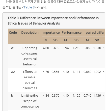
한국 행동분석전문가 윤리 쟁점 항목에 대한 중요도와 실행가능성 간 차이를
분석한 결과는 <
Table 3
>과 같다.
Table 3.
Difference Between Importance and Performance in
Ethical Issues of Behavior Analysts
Code
Description
Importance
Performance
paired differenc
M
SD
M
SD
M
SD
t
a1
Reporting
4.80
0.639
3.94
1.219
0.860
1.030
5.902
colleagues’
unethical
behavior
a2
Efforts to
4.76
0.555
4.10
1.111
0.660
1.002
4.656
resolve
ethical
dilemmas
b1
Limiting the
4.84
0.370
4.10
1.129
0.740
1.139
4.592
scope of
competence