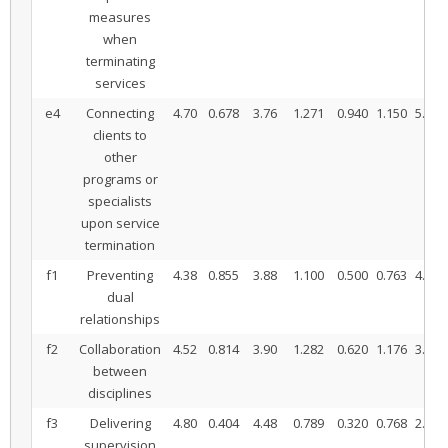
measures
when
terminating
services
e4
Connecting
4.70
0.678
3.76
1.271
0.940
1.150
5.779
clients to
other
programs or
specialists
upon service
termination
f1
Preventing
4.38
0.855
3.88
1.100
0.500
0.763
4.636
dual
relationships
f2
Collaboration
4.52
0.814
3.90
1.282
0.620
1.176
3.728
between
disciplines
f3
Delivering
4.80
0.404
4.48
0.789
0.320
0.768
2.947
supervision