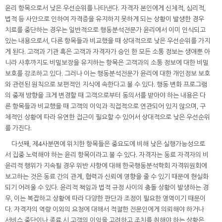
윤리 항목으로서 낮은 우선순위를 나타낸다. 자격자 본인에게 신체적, 심리적,
법적 등 사안으로 인하여 자격증을 유지하지 못하게 되는 상황이 발생한 경우
치료를 중단하는 경우는 일반적으로 행동분석전문가 윤리에서 이미 인식되고
있는 내용으로서, 다른 항목들과 비교했을 때 상대적으로 낮은 우선순위를 가지
게 된다. 고객과 기관 혹은 고객과 자격자가 승인 한 모든 소통 정보는 생애뿐 아
니라 사후까지도 비밀보장을 유지하는 항목은 고객과의 소통 정보에 대한 비밀
보호를 강조하고 있다. 그러나 이는 행동분석전문가 윤리에 대한 개인정보 보호
와 관련된 원칙으로 보편적인 지식에 속한다고 볼 수 있다. 행동 변화 프로그램
의 중재 방향을 크게 변경할 때 고객으로부터 동의서를 받아야 하는 내용은 다
른 항목들과 비교했을 때 고객의 이익과 직접적으로 연관되어 있지 않으며, 구
체적인 상황에 따라 유연한 접근이 필요할 수 있어서 상대적으로 낮은 우선순위
를 가진다.
다섯째, 제4사분면에 위치한 항목들은 중요도에 비해 낮은 실행가능성으로
서 집중 노력해야 하는 윤리 항목이라고 볼 수 있다. 자격자는 동료 자격자의 비
윤리적 행위가 지속될 경우 위반 사항에 대해 한국행동분석학회 자격위원회에
보고하는 것은 동료 간의 관계, 협력과 신뢰에 영향을 줄 수 있기 때문에 현실화
되기 어려울 수 있다. 윤리적 책임과 법적 규정 사이의 충돌 상황이 발생하는 경
우, 이는 복잡하고 상황에 따라 다양한 판단과 조정이 필요한 영역이기 때문이
다. 자격자의 역량 이외의 요청에 대해서 적절한 전문인에게 의뢰해야 하거나
서비스 중단이나 종료 시 고객의 이익을 고려하고 조치를 취해야 하는 상황은,