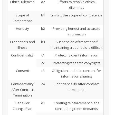
Ethical Dilemma
a2
Efforts to resolve ethical
dilemmas
Scope of
b1
Limiting the scope of competence
Competence
Honesty
b2
Providing honest and accurate
information
Credentials and
b3
Suspension of treatment if
Illness
maintaining credentials is difficult
Confidentiality
c1
Protecting client information
c2
Protecting research copyrights
Consent
c3
Obligation to obtain consent for
information sharing
Confidentiality
c4
Confidentiality after contract
After Contract
termination
Termination
Behavior
d1
Creating reinforcement plans
Change Plan
considering client demands