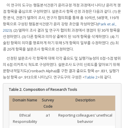
이 연구의 도구는 행동분석전문가 윤리규정 개정 과정에서 나타난 윤리적 쟁
점 항목을 중심으로 구성하였다. 설문조사 항목 선정 과정은 다음과 같다. (1) 문
헌 분석, 전문가 델파이 조사, 연구자 협의회를 통해 총 10섹션, 58영역, 119개
항목으로 구성된 행동분석전문가 윤리 강령 초안을 작성하였다(
Park et al.,
2023
). (2) 델파이 조사 결과 및 연구자 협의회 과정에서 쟁점이 된 30개 항목을
선정하였다. (3) 다른 항목과 의미상 중복이 된 10개 항목을 삭제하였다. (4) 기
술된 항목의 의미를 명료하게 하기 위해 5개 항목의 일부를 수정하였다. (5) 최
종 20개 항목을 설문조사 항목으로 선정하였다.
선정된 설문조사 각 항목에 대해 각각 중요도 및 실행가능성의 0점~5점 범위
의 6점 리커트식 척도로 구성하였다. 설문조사 도구의 신뢰도를 알아보기 위해
문항내적일치도(Cronbach Alpha)를 구한 결과 중요도 항목 α= .831, 실행가
능성 항목 α= .913으로 나타났다. 연구도구의 구성은 <
Table 2
>와 같다.
Table 2.
Composition of Research Tools
Domain Name
Survey
Description
Code
Ethical
a1
Reporting colleagues’ unethical
Responsibility
behavior