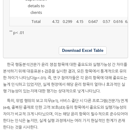
details to
clients
Total
4.72
0.299
4.15
0.647
0.57
0.616
6.580
**
p< .01
Download Excel Table
한국 행동분석전문가 윤리 쟁점 항목에 대한 중요도와 실행가능성 간 차이를
분석하기 위해 대응표본 t-검증을 실시한 결과, 모든 항목에서 통계적으로 유의
한 차이가 나타났다(p<.01). 즉, 연구 참여자들은 각 윤리 항목에 대해 중요도는
높게 인식하고 있었지만, 실제 현장에서 해당 윤리 항목이 얼마나 효과적인 실
행 가능성이 있는지에 대한 평가는 상대적으로 낮게 나타났다.
특히, 위법 행위의 보고 의무(e1), 서비스 중단 시 다른 프로그램(전문가) 연계
(e4), 중복된 중재로 인한 고객 보호(d3) 등의 항목에서 중요도와 실행가능성의
차이가 비교적 크게 나타났으며, 이는 해당 윤리 항목이 필수적으로 준수되어야
한다는 인식은 높지만, 실제 실행 과정에서는 여러 가지 현실적인 한계가 존재
한다는 것을 시사한다.