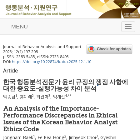
MENU
T
o
g
g
Journal of Behavior Analysis and Support
l
2025
;
12
(
1
):
197
-
208
e
pISSN: 2383-5435, eISSN: 2733-8495
n
DOI:
https://doi.org/10.22874/kaba.2025.12.1.10
a
Article
v
i
한국 행동분석전문가 윤리 규정의 쟁점 사항에
g
*
대한 중요도-실행가능성 차이 분석
a
t
1
2
3
4
,
**
백종남
,
홍이레
,
최진혁
,
박계신
i
o
An Analysis of the Importance-
n
Performance Discrepancies in Ethical
Issues of the Korean Behavior Analyst
Ethics Code
1
2
3
Jongnam Baek
,
Ee Rea Hong
,
Jinhyeok Choi
,
Gyeshin