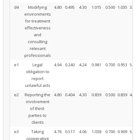
d4
Modifying
4.80
0.495
4.30
1.015
0.500
1.035
3.416
environments
for treatment
effectiveness
and
consulting
relevant
professionals
e1
Legal
4.94
0.240
4.24
0.981
0.700
0.953
5.194
obligation to
report
unlawful acts
e2
Reporting the
4.80
0.404
4.30
0.839
0.500
0.839
4.214
involvement
of third-
parties to
clients
e3
Taking
4.76
0.517
4.06
1.038
0.700
0.909
5.444
cooperative