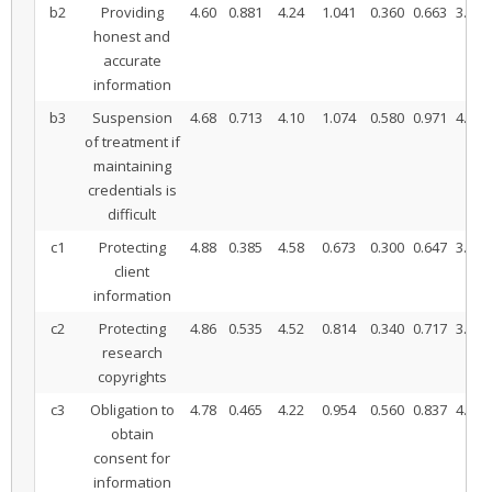
b2
Providing
4.60
0.881
4.24
1.041
0.360
0.663
3.841
honest and
accurate
information
b3
Suspension
4.68
0.713
4.10
1.074
0.580
0.971
4.225
of treatment if
maintaining
credentials is
difficult
c1
Protecting
4.88
0.385
4.58
0.673
0.300
0.647
3.280
client
information
c2
Protecting
4.86
0.535
4.52
0.814
0.340
0.717
3.351
research
copyrights
c3
Obligation to
4.78
0.465
4.22
0.954
0.560
0.837
4.731
obtain
consent for
information