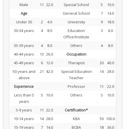
Male
11
22.0
Special School
5
10.0
Age
General School
7
14.0
Under 30
2
4.0
University
9
18.0
30-34 years
4
8.0
Education
3
6.0
Office/Institute
35-39 years
4
8.0
Others
4
8.0
40-44 years
13
26.0
Occupation
45-49 years
6
12.0
Therapist
20
40.0
50 years and
21
42.0
Special Education
14
28.0
above
Teacher
Experience
Professor
11
22.0
Less than 5
5
10.0
Others
5
10.0
years
5-9 years
11
22.0
Certification*
10-14 years
14
28.0
KBA
50
100.0
15-19 years
7
14.0
BCBA
18
36.0