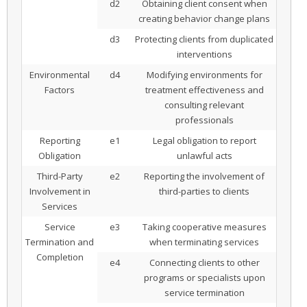
d2
Obtaining client consent when
creating behavior change plans
d3
Protecting clients from duplicated
interventions
Environmental
d4
Modifying environments for
Factors
treatment effectiveness and
consulting relevant
professionals
Reporting
e1
Legal obligation to report
Obligation
unlawful acts
Third-Party
e2
Reporting the involvement of
Involvement in
third-parties to clients
Services
Service
e3
Taking cooperative measures
Termination and
when terminating services
Completion
e4
Connecting clients to other
programs or specialists upon
service termination