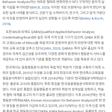
Behavior Analysts라는 새로운 형태로 변화하면서 보다 구체적인 윤리적 실
행 지침을 추가하였다(
BACB, 2020
). 이러한 개정 과정에서는 윤리적 판단이 필
요한 실제 사례를 분석하고, 전문가 및 수퍼바이저, 연구자, 그리고 법적 자문단
의 의견을 반영하여 윤리적 실천이 강화될 수 있도록 하였다(
Bailey & Burch,
2016
).
또한 BACB 외에도 QABA(Qualified Applied Behavior Analysis
Credentialing Board)와 같은 국제 자격 인증 기구가 있으며, QABA 또한 윤
리 규정(Code of Ethics)을 독립적으로 운영하여 윤리적 위반에 대한 제재 절
차와 교육 요건을 갖추고 있다(
QABA, 2023
). QABA는 특히 실무 중심의 자격
관리와 국제적 접근성을 강조하며, 다양한 문화적 환경에서 행동분석 서비스를
제공하는 데 있어 윤리적 기준을 통합적으로 적용하는 것을 목표로 하고 있다.
한국에서는 응용행동분석 분야의 독립적인 학문적 기반을 구축하기 위한 노
력의 일환으로, 2013년 이성봉 교수를 초대 회장으로 하여 ‘한국특수교육응용
행동분석학회’가 설립되었다. 이후 2014년에는 기존의 ‘한국행동분석학회(당시
회장: 홍준표 교수)’와 통합되어, 학회 명칭을 ‘한국응용행동분석학회’로 변경하
였다. 이와 같은 통합은 응용행동분석 분야의 학문적 정체성을 강화하고, 학술
적 협력 체계를 공고히 하기 위한 중요한 전환점이었다. 이후 2016년에는 ‘한국
행동분석학회(KABA, Korean Association for Behavior Analysis)’로 한 번
더 명칭을 변경하여 지금에 이르고 있으며, 2017년부터는 민간 자격 인증 체계
를 통해 한국 행동분석전문가(KBA, KABA Behavior Analyst, 등록번호 2022-