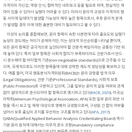
자격자의 자신감, 역량 인식, 협력적인 네트워크 등을 필요로 하며, 현실적인 제
약이 있을 수 있어서 실행이 어려울 수 있다. 따라서 윤리적 규정과 자격자의 행
동 사이에 딜레마가 발생할 가능성이 매우 높은 항목으로서, 추후 윤리적 문제
가 발생할 경우 이에 대한 충분한 대비가 필요하다고 볼 수 있다.
이상의 논의를 종합해보면, 윤리 항목이 속한 사분면에 따라 중요도와 실행가
능성의 정도에는 차이가 존재하지만, 이는 상대적 우선순위를 나타낼 뿐이며,
모든 윤리 항목은 궁극적으로 실천되어야 할 전문적 책임이라는 공통된 기반 위
에 놓여 있다. 특히 일부 항목은 사회적 합의가 부족하더라도 전문가로서 반드
시 준수해야 할 비타협적 기준(non-negotiable standards)으로 간주될 수 있
으며, 국제적으로도 이러한 항목들에 대해 강력한 제도적 정당성을 확보하고 있
다. 예를 들어, 미국 행동분석자격위원회(BACB)는 윤리 강령을 법적 의무
(Legal Obligations), 전문 기준(Professional Standards), 사회적 보호
(Public Protection)로 구분하고 있으며, 그중 일부는 윤리적 갈등 여부와 관계
없이 절대적으로 준수되어야 할 항목으로 명시하고 있다(
BACB, 2020
). 미국심
리학회(American Psychological Association, APA) 또한 일부 윤리 위반 사
항을 ‘즉시 보고 및 제재’ 대상으로 명확히 규정함으로써, 구성원 간 합의 여부를
넘어서 보호 중심의 조치를 우선하는 구조를 취하고 있다(
APA, 2017
).
QABA(Qualified Applied Behavior Analysis Credentialing Board) 역시
기본 윤리 원칙에 대해서는 의무적 준수 조항(mandatory compliance
provisions)을 통해 전문가로서의 책무를 강화하고 있다.