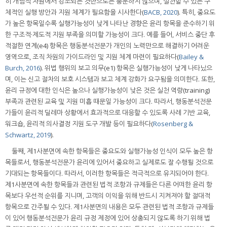
히 개념적 차원에서 강조되는 것만으로는 충분하지 않으며, 실천할 수 있는 구
체적인 실행 방안과 지원 체계가 필요함을 시사한다(
BACB, 2020
). 특히, 중요도
가 높은 항목일수록 실행가능성이 낮게 나타난 경향은 윤리 항목을 준수하기 위
한 구조적·제도적 지원 부족을 의미할 가능성이 크다. 예를 들어, 서비스 중단 후
적절한 연계(e4) 항목은 행동분석전문가 개인의 노력만으로 해결하기 어려운
영역으로, 조직 차원의 가이드라인 및 지원 체계 마련이 필요하다(
Bailey &
Burch, 2016
). 위법 행위의 보고 의무(e1) 항목은 실행가능성이 낮게 나타났으
며, 이는 신고 절차의 보호 시스템과 보고 체계 강화가 요구됨을 의미한다. 또한,
윤리 규정에 대한 인식은 높으나 실행가능성이 낮은 것은 실천 역량(training)
부족과 관련된 교육 및 지원 미흡 때문일 가능성이 크다. 따라서, 행동분석전문
가들이 윤리적 딜레마 상황에서 효과적으로 대응할 수 있도록 사례 기반 교육,
워크숍, 윤리적 의사결정 지원 도구 개발 등이 필요하다(
Rosenberg &
Schwartz, 2019
).
둘째, 제1사분면에 속한 항목들은 중요도와 실행가능성 인식이 모두 높은 항
목들로서, 행동분석전문가 윤리에 있어서 중요하고 실제로도 잘 수행될 것으로
기대되는 항목들이다. 따라서, 이러한 항목들은 적극적으로 유지되어야 한다.
제1사분면에 속한 항목들과 관련된 법적 조항과 규제들은 다른 어떠한 윤리 항
목보다 우선적 순위를 지니며, 고객의 이익을 위해 반드시 지켜져야 할 절대적
항목으로 간주될 수 있다. 제1사분면의 내용은 모두 관련된 법적 조항과 규제들
이 있어 행동분석전문가 윤리 규정 제정에 있어 상충되지 않도록 하기 위해 법