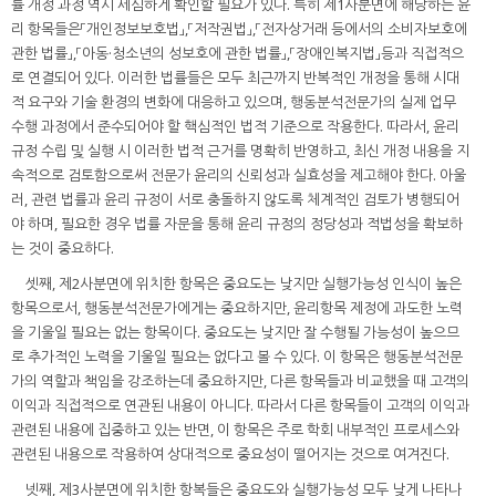
률 개정 과정 역시 세심하게 확인할 필요가 있다. 특히 제1사분면에 해당하는 윤
리 항목들은「개인정보보호법」,「저작권법」,「전자상거래 등에서의 소비자보호에
관한 법률」,「아동·청소년의 성보호에 관한 법률」,「장애인복지법」등과 직접적으
로 연결되어 있다. 이러한 법률들은 모두 최근까지 반복적인 개정을 통해 시대
적 요구와 기술 환경의 변화에 대응하고 있으며, 행동분석전문가의 실제 업무
수행 과정에서 준수되어야 할 핵심적인 법적 기준으로 작용한다. 따라서, 윤리
규정 수립 및 실행 시 이러한 법적 근거를 명확히 반영하고, 최신 개정 내용을 지
속적으로 검토함으로써 전문가 윤리의 신뢰성과 실효성을 제고해야 한다. 아울
러, 관련 법률과 윤리 규정이 서로 충돌하지 않도록 체계적인 검토가 병행되어
야 하며, 필요한 경우 법률 자문을 통해 윤리 규정의 정당성과 적법성을 확보하
는 것이 중요하다.
셋째, 제2사분면에 위치한 항목은 중요도는 낮지만 실행가능성 인식이 높은
항목으로서, 행동분석전문가에게는 중요하지만, 윤리항목 제정에 과도한 노력
을 기울일 필요는 없는 항목이다. 중요도는 낮지만 잘 수행될 가능성이 높으므
로 추가적인 노력을 기울일 필요는 없다고 볼 수 있다. 이 항목은 행동분석전문
가의 역할과 책임을 강조하는데 중요하지만, 다른 항목들과 비교했을 때 고객의
이익과 직접적으로 연관된 내용이 아니다. 따라서 다른 항목들이 고객의 이익과
관련된 내용에 집중하고 있는 반면, 이 항목은 주로 학회 내부적인 프로세스와
관련된 내용으로 작용하여 상대적으로 중요성이 떨어지는 것으로 여겨진다.
넷째, 제3사분면에 위치한 항복들은 중요도와 실행가능성 모두 낮게 나타나