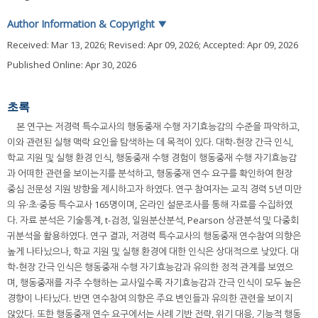
Author Information & Copyright
▼
Received:
Mar 13, 2026
; Revised:
Apr 09, 2026
; Accepted:
Apr 09, 2026
Published Online: Apr 30, 2026
초록
본 연구는 저경력 특수교사의 행동중재 수행 자기효능감의 수준을 파악하고,
이와 관련된 실행 맥락 요인을 탐색하는 데 목적이 있다. 대학-현장 간극 인식,
학교 지원 및 실행 환경 인식, 행동중재 수행 경험이 행동중재 수행 자기효능감
과 어떠한 관련을 보이는지를 분석하고, 행동중재 연수 요구를 확인하여 현장
중심 전문성 지원 방향을 제시하고자 하였다. 연구 참여자는 교직 경력 5년 미만
의 유·초·중등 특수교사 165명이며, 온라인 설문조사를 통해 자료를 수집하였
다. 자료 분석은 기술통계, t-검정, 일원분산분석, Pearson 상관분석 및 다중회
귀분석을 활용하였다. 연구 결과, 저경력 특수교사의 행동중재 연수참여 의향은
높게 나타났으나, 학교 지원 및 실행 환경에 대한 인식은 상대적으로 낮았다. 대
학-현장 간극 인식은 행동중재 수행 자기효능감과 유의한 정적 관계를 보였으
며, 행동중재를 자주 수행하는 교사일수록 자기효능감과 간극 인식이 모두 높은
경향이 나타났다. 반면 연수참여 의향은 주요 변인들과 유의한 관련을 보이지
않았다. 또한 행동중재 연수 요구에서는 사례 기반 전략, 위기 대응, 기능적 행동