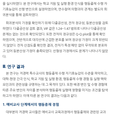
을 실시하였다. 본 연구에서는 학교 지원 및 실행 환경 인식을 행동중재 수행 자
기효능감의 선행 변인으로 설정하였으며, 연수참여 의향과의 관계는 별도의 회
귀분석을 통해 검토하였다.
회귀분석의 가정을 확인하기 위해 다중공선성, 잔차 정규성, 등분산성을 검토
하였다. 다중공선성 검토 결과, VIF 값은 1.24~1.47 범위로 나타나 다중공선성
문제는 없는 것으로 확인되었다. 또한 잔차의 정규성은 Q-Q plot을 통해 확인
하였으며, 전반적으로 대각선에 근접한 분포를 보여 정규성 가정이 크게 위반되
지 않았다. 잔차 산점도를 확인한 결과, 잔차가 특정 패턴 없이 무작위로 분포하
고 있어 등분산성 가정이 충족되었다. 선형성 가정에서도 문제가 나타나지 않았
다.
Ⅲ. 연구 결과
본 연구는 저경력 특수교사의 행동중재 수행 자기효능감의 수준을 파악하고,
대학-현장 간극 인식, 학교 지원 및 실행 환경, 행동중재 수행 경험 등 실행 맥락
요인과의 관련성을 규명하는 데 그 목적이 있다. 또한 배경 변인 및 수행 경험에
따른 주요 변인의 차이를 분석하여 행동중재 실행에 영향을 미치는 조건을 탐색
하고자 하였다. 이에 따른 본 연구의 결과는 다음과 같다.
1. 예비교사 단계에서의 행동중재 경험
대부분의 저경력 교사들은 예비교사 교육과정에서 행동중재와 관련된 교과