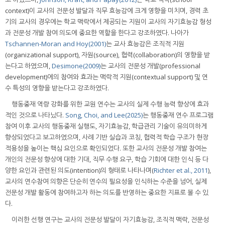
context)이 교사의 전문성 발달과 직무 효능감에 크게 영향을 미치며, 경력 초
기의 교사의 경우에는 학교 맥락에서 제공되는 지원이 교사의 자기효능감 형성
과 전문성 개발 참여 의도에 중요한 역할을 한다고 강조하였다. 나아가
Tschannen-Moran and Hoy(2001)
는 교사 효능감은 조직적 지원
(organizational support), 자원(source), 협력(collaboration)의 영향을 받
는다고 하였으며,
Desimone(2009)
는 교사의 전문성 개발(professional
development)에의 참여와 효과는 맥락적 지원(contextual support) 및 연
수 특성의 영향을 받는다고 강조하였다.
행동중재 역량 강화를 위한 교원 연수는 교사의 실제 수행 능력 향상에 효과
적인 것으로 나타났다.
Song, Choi, and Lee(2025)
는 행동중재 연수 프로그램
참여 이후 교사의 행동중재 실행도, 자기효능감, 학급관리 기술이 유의미하게
향상되었다고 보고하였으며, 사례 기반 실습과 코칭, 협력적 학습 구조가 현장
적용성을 높이는 핵심 요인으로 확인되었다. 또한 교사의 전문성 개발 참여는
개인의 전문성 향상에 대한 기대, 직무 수행 요구, 학습 기회에 대한 인식 등 다
양한 요인과 관련된 의도(intention)의 형태로 나타나며(
Richter et al., 2011
),
교사의 연수참여 의향은 단순히 연수의 필요성을 인식하는 수준을 넘어, 실제
전문성 개발 활동에 참여하고자 하는 의도를 반영하는 중요한 지표로 볼 수 있
다.
이러한 선행 연구는 교사의 전문성 발달이 자기효능감, 조직적 맥락, 전문성