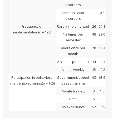
disorders
Communication
1
0.8
disorders
Frequency of
Rarely implemented
26
21.1
implementation(n = 123)
1-2 times per
48
39.0
semester
About once per
20
16.3
month
2-3 times per month
14
11.4
Almost weekly
15
12.2
Participation in behavioral
Government/school
105
63.6
intervention training(n = 165)
based training
Private training
3
1.8
Both
5
3.0
No experience
52
31.5