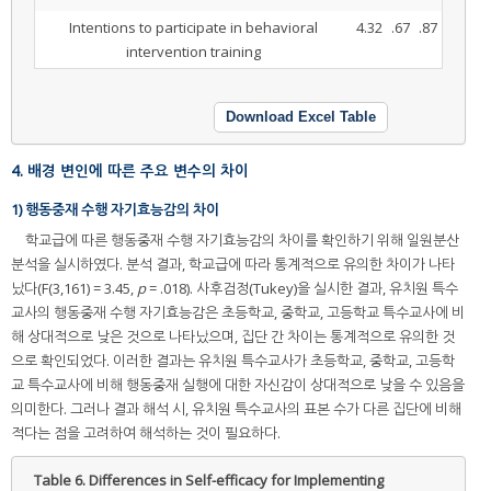
Intentions to participate in behavioral
4.32
.67
.87
intervention training
Download Excel Table
4. 배경 변인에 따른 주요 변수의 차이
1) 행동중재 수행 자기효능감의 차이
학교급에 따른 행동중재 수행 자기효능감의 차이를 확인하기 위해 일원분산
분석을 실시하였다. 분석 결과, 학교급에 따라 통계적으로 유의한 차이가 나타
났다(F(3,161) = 3.45,
p
= .018). 사후검정(Tukey)을 실시한 결과, 유치원 특수
교사의 행동중재 수행 자기효능감은 초등학교, 중학교, 고등학교 특수교사에 비
해 상대적으로 낮은 것으로 나타났으며, 집단 간 차이는 통계적으로 유의한 것
으로 확인되었다. 이러한 결과는 유치원 특수교사가 초등학교, 중학교, 고등학
교 특수교사에 비해 행동중재 실행에 대한 자신감이 상대적으로 낮을 수 있음을
의미한다. 그러나 결과 해석 시, 유치원 특수교사의 표본 수가 다른 집단에 비해
적다는 점을 고려하여 해석하는 것이 필요하다.
Table 6.
Differences in Self-efficacy for Implementing