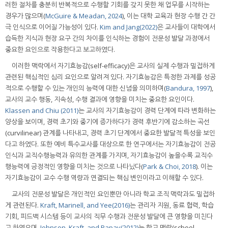
러한 절차를 충분히 반복적으로 수행할 기회를 갖지 못한 채 업무를 시작하는
경우가 많으며(
McGuire & Meadan, 2024
), 이는 대학 교육과 현장 수행 간 간
극 인식으로 이어질 가능성이 있다.
Kim and Jang(2022)
은 교사들이 대학에서
습득한 지식과 현장 요구 간의 차이를 인식하는 경험이 전문성 발달 과정에서
중요한 요인으로 작용한다고 보고하였다.
이러한 맥락에서 자기효능감(self-efficacy)은 교사의 실제 수행과 밀접하게
관련된 핵심적인 심리 요인으로 알려져 있다. 자기효능감은 특정한 과제를 성공
적으로 수행할 수 있는 개인의 능력에 대한 신념을 의미하며(
Bandura, 1997
),
교사의 교수 행동, 지속성, 수행 결과에 영향을 미치는 중요한 요인이다.
Klassen and Chiu (2011)
는 교사의 자기효능감이 경력 단계에 따라 변화하는
양상을 보이며, 경력 초기와 중기에 증가하다가 경력 후반기에 감소하는 곡선
(curvilinear) 관계를 나타내고, 경력 초기 단계에서 중요한 발달적 특성을 보인
다고 하였다. 또한 예비 특수교사를 대상으로 한 연구에서는 자기효능감이 전공
인식과 교직수행능력과 유의한 관계를 가지며, 자기효능감이 높을수록 교직수
행능력에 긍정적인 영향을 미치는 것으로 나타났다(
Park & Choi, 2018
). 이는
자기효능감이 교수 수행 역량과 연결되는 핵심 변인이라고 이해할 수 있다.
교사의 전문성 발달은 개인적인 요인뿐만 아니라 학교 조직 맥락과도 밀접하
게 관련된다.
Kraft, Marinell, and Yee(2016)
는 관리자 지원, 동료 협력, 학습
기회, 피드백 시스템 등이 교사의 직무 수행과 전문성 발달에 큰 영향을 미친다
고 하였으며,
Johnson, Kraft, and Papay(2012)
는 학교 맥락(school