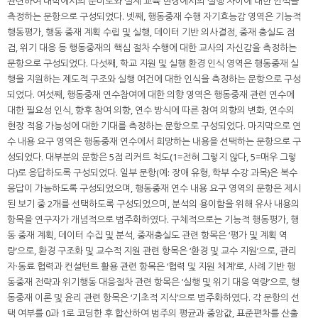
관련하여 대학에서의 준비도와 실제 교육 현장에서의 실행 차이에 대한 인식을
측정하는 문항으로 구성되었다. 넷째, 행동중재 수행 자기효능감 영역은 기능적
행동평가, 행동 중재 계획 수립 및 실행, 데이터 기반 의사결정, 중재 충실도 점
검, 위기 대응 등 행동중재의 핵심 절차 수행에 대한 교사의 자신감을 측정하는
문항으로 구성되었다. 다섯째, 학교 지원 및 실행 환경 인식 영역은 행동중재 실
행을 지원하는 제도적 구조와 실행 여건에 대한 인식을 측정하는 문항으로 구성
되었다. 여섯째, 행동중재 연수참여에 대한 의향 영역은 행동중재 관련 연수에
대한 필요성 인식, 향후 참여 의향, 연수 방식에 따른 참여 의향의 변화, 연수의
현장 적용 가능성에 대한 기대를 측정하는 문항으로 구성되었다. 마지막으로 연
수 내용 요구 영역은 행동중재 연수에서 희망하는 내용을 선택하는 문항으로 구
성되었다. 대부분의 문항은 5점 리커트 척도(1=전혀 그렇지 않다, 5=매우 그렇
다)로 응답하도록 구성되었다. 일부 문항(예: 장애 유형, 학부 수강 과목)은 복수
응답이 가능하도록 구성되었으며, 행동중재 연수 내용 요구 영역의 문항은 제시
된 보기 중 2개를 선택하도록 구성되었으며, 분석의 용이함을 위해 유사 내용의
항목을 연구자가 개념적으로 범주화하였다. 구체적으로는 기능적 행동평가, 행
동 중재 계획, 데이터 수집 및 분석, 중재충실도 관련 항목은 ‘평가 및 계획 역
량’으로, 환경 구조화 및 교수적 지원 관련 항목은 ‘환경 및 교수 지원’으로, 관리
자·동료 협력과 컨설턴트 활용 관련 항목은 ‘협력 및 지원 체계’로, 사례 기반 행
동중재 전략과 위기행동 대응절차 관련 항목은 ‘실행 및 위기 대응 역량’으로, 행
동중재 이론 및 윤리 관련 항목은 ‘기초적 지식’으로 범주화하였다. 각 문항의 선
택 여부를 0과 1로 코딩한 후 합산하여 범주의 평균과 중앙값, 표준편차를 산출