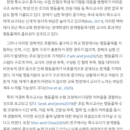
한편 특수교사 혼자서는 수업 진행과 학생 위기행동 대응을 병행하기 어려운
구조 속에서, 학생 안전 조치와 행동중재, 민원 대응 등 특수교사의 관련 업무 부
담도 함께 가중되고 있다. 장애가 심한 학생이 증가하는 추세 속에서 특수교사
에게 요구되는 신체적·정서적 부담은 높아지고 있으며(
Kim, 2017
), 이러한 맥락
에서 최근 특수교육 현장에서는 장애학생의 문제행동에 대한 교사의 효과적인
행동중재의 중요성이 강조되고 있다.
그러나 이러한 정책적인 흐름에도 불구하고 학교 현장에서는 행동중재를 지
원하는 인력, 시간, 협력 구조가 충분하지 못한 경우가 많으며, 정책과 실행 간
괴리가 발생하는 주요 원인으로 지적된다.
Park and Joo(2025)
는 행동중재 시
스템의 구조적 미비, 교사의 전문성 부족, 구성원 간 협력 부족, 행동 데이터의
비연속적 관리 등으로 인해 행동중재가 비효율적으로 운영되는 문제를 지적하
였다. 이처럼 행동지원의 요구가 구조적으로 증가하는 상황에서 학교 차원의 전
문적 지원 체계가 충분히 마련되지 않으면 교육 현장에서 교사가 느끼는 부담은
계속 누적될 가능성이 크다(
Choi et al., 2025
).
특히 저경력 특수교사는 행동중재 수행 과정에서 다양한 어려움을 경험하는
것으로 보고되고 있다.
Seok and Jeon(2019)
은 초임 특수교사는 행동중재 수
행 과정에서 시간 부족, 자원 부족, 전문성 부족, 협력 및 소통의 어려움을 동시
에 경험하며, 이러한 요인은 중재 실행에 대한 부담과 좌절감으로 이어질 수 있
다고 하였다. 또한
Shin and Choi(2025)
의 연구에서는 특수교사가 문제행동
중재 전략의 중요성은 높게 인식하고 있으나 실제 수행은 상대적으로 덜한 것으