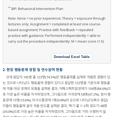
**
BIP: Behavioral Intervention Plan
Note. None = no prior experience; Theory = exposure through
lectures only; Assignment = completed at least one course-
based assignment; Practice with feedback = repeated
practice with guidance; Performed independently = able to
carry out the procedure independently. M = mean score (1-5).
Download Excel Table
2. 현장 행동중재 경험 및 연수참여 현황
전체 응답자 165명 중 123명(74.5%)은 행동중재를 실제로 적용한 경험이 있
는 것으로 나타났다. 행동중재 경험이 있다고 응답한 123명을 기준으로 행동중
재 적용 대상 장애의 유형을 살펴본 결과, 자폐스펙트럼장애가 104명(84.6%)으
로 가장 높은 비율을 차지하였으며, 그다음으로 지적장애 58명(47.2%), 정서·행
동장애 13명(10.6%), 의사소통장애 1명(0.8%)의 순으로 나타났다(복수 응답).
이들의 행동중재 절차 적용 빈도를 살펴본 결과, ‘학기 중 1~2회 정도’가 48명
(39.0%)으로 가장 높은 비율을 차지하였으며, 그다음으로 ‘거의 수행하지 않