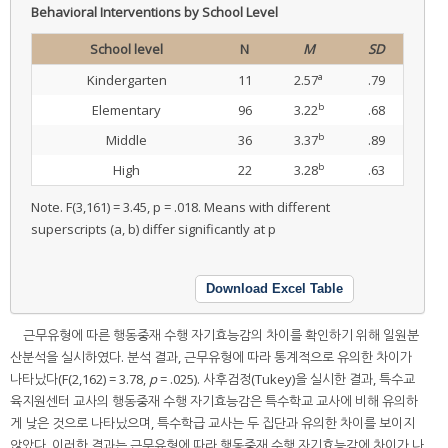
Behavioral Interventions by School Level
School level
N
M
SD
a
Kindergarten
11
2.57
.79
b
Elementary
96
3.22
.68
b
Middle
36
3.37
.89
b
High
22
3.28
.63
Note. F(3,161) = 3.45, p = .018. Means with different
superscripts (a, b) differ significantly at p
Download Excel Table
근무유형에 따른 행동중재 수행 자기효능감의 차이를 확인하기 위해 일원분
산분석을 실시하였다. 분석 결과, 근무유형에 따라 통계적으로 유의한 차이가
나타났다(F(2,162) = 3.78,
p
= .025). 사후검정(Tukey)을 실시한 결과, 특수교
육지원센터 교사의 행동중재 수행 자기효능감은 특수학교 교사에 비해 유의하
게 낮은 것으로 나타났으며, 특수학급 교사는 두 집단과 유의한 차이를 보이지
않았다. 이러한 결과는 근무유형에 따라 행동중재 수행 자기효능감에 차이가 나