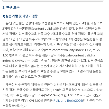
3. 연구 도구
1) 설문 개발 및 타당도 검증
본 연구는 설문 문항의 내용 적합성을 확보하기 위해 전문가 4명을 대상으로
2차에 걸쳐 내용타당도(content validity)를 검증하였다. 전문가 집단은 설문
개발 경험이 있는 특수교육 전공 교수 2명과 특수교육 현장 경험이 풍부한 교직
경력 12년과 17년인 특수교사 2명으로 구성하였다. 1차 검증은 26문항을 대상
으로 4점 리커트 척도(1=적절하지 않음, 4=매우 적절함)를 사용하여 실시하였
으며, 문항 수준 내용타당도 지수(item-content validity index; I-CVI)는 .75-
1.00 범위이고, 평균 척도 수준 내용타당도 지수(scale-content validity
index; S-CVI/Ave)는 .99로 나타났다. 정성적 의견을 종합한 결과, 일부 구성요
소의 내용이 충분하지 않다는 전문가 의견이 제시되어 하위 구성요소를 구체화
하는 문항을 추가하고 문항의 표현을 수정 및 보완하였다. 그 결과 하위 문항을
포함하여 총 44문항으로 재구성되었다.
재구성된 44문항에 대해 동일 전문가 집단을 대상으로 2차 내용타당도를 실
시한 결과, 문항 수준 내용타당도 지수(I-CVI)는 모든 문항에서 1.00으로 나타났
으며, 척도 수준 내용타당도 지수(S-CVI/Ave) 또한 1.00으로 나타났다. 전문가
수가 3~5명인 경우 I-CVI 1.00을 권장한
Polit and Beck(2006)
의 기준에 따라
문항을 확정하였다.