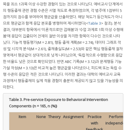
목을 최소 1과목 이상 수강한 경험이 있는 것으로 나타났다. 예비교사 단계에서
의 행동중재 관련 경험 수준은 서열 척도로 측정하였으며, 각 범주에 1점부터 5
점까지의 점수를 부여하여 평균값을 산출하였다. 해당 척도가 등간척도가 아니
므로 평균값과 함께 응답 분포를 병행하여 제시하였다(<
Table 3
> 참조). 분석
결과, 대부분의 항목에서 ‘이론적으로만 접해봄’과 ‘수업 과제로 1회 이상 수행해
봄’에 응답이 집중되어 전체의 절반 이상을 차지한 항목이 다수인 것으로 나타
났다. 기능적 행동평가(M = 2.81), 행동 중재 계획(M = 2.74), 데이터 그래프 작
성 및 시각적 분석(M = 2.61), 중재충실도(M = 2.53)와 같은 핵심 행동중재 절차
영역에서 평균값이 상대적으로 낮게 나타났으며, ‘독립적으로 수행함’으로 응답
한 비율도 낮은 것으로 확인되었다. 반면 ABC 기록(M = 3.12)과 문제행동 기능
가설 작성(M = 3.13)은 비교적 높은 평균값을 나타냈으나, 피드백 또는 독립 수
행 수준의 응답은 적은 것으로 나타났다. 이러한 결과는 대학의 예비교사 교육
과정에서 행동중재의 실제 적용 경험이 충분히 제공되지 않고 있을 가능성을 의
미한다.
Table 3.
Pre-service Exposure to Behavioral Intervention
Components (n = 165, n (%))
Item
None
Theory
Assignment
Practice
Performed
with
independentl
Feedback