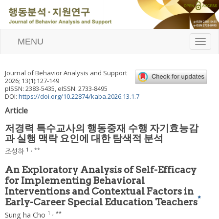
MENU
T
o
g
g
Journal of Behavior Analysis and Support
l
2026
;
13
(
1
):
127
-
149
e
pISSN: 2383-5435, eISSN: 2733-8495
n
DOI:
https://doi.org/10.22874/kaba.2026.13.1.7
a
Article
v
i
저경력 특수교사의 행동중재 수행 자기효능감
g
과 실행 맥락 요인에 대한 탐색적 분석
a
t
1
,
**
조성하
i
o
An Exploratory Analysis of Self-Efficacy
n
for Implementing Behavioral
Interventions and Contextual Factors in
*
Early-Career Special Education Teachers
1
,
**
Sung ha Cho