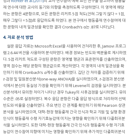
성과
Richter et al.(2011)
의 교사 연수참여 예측 요인 연구를 참고하여 행동중
재 연수에 대한 교사의 동기와 의향을 측정하도록 구성하였다. 이 영역에 해당
하는 문항은 4문항으로, 모든 문항은 리커트 5점 척도(전혀 그렇지 않다 = 1점,
매우 그렇다 = 5점)로 응답하도록 하였다. 본 연구에서 행동중재 연수참여에 대
한 문항의 내적 일관성을 확인한 결과 Cronbach’s α는 .87로 나타났다.
4. 자료 분석 방법
설문 응답 자료는 Microsoft Excel을 사용하여 전처리한 후, Jamovi 프로그
램 2.6.44 버전을 사용하여 분석하였다. 배경 정보는 빈도와 백분율로 제시하였
다. 5점 리커트 척도로 구성된 문항은 영역별 평균과 표준편차를 산출하였으며,
영역 점수는 해당 문항의 평균값으로 계산하였다. 각 영역의 내적 일관성을 확
인하기 위해 Cronbach’s
α
계수를 산출하였다. 집단 간 차이를 검증하기 위해
t
-검정 및 일원분산분석(one-way ANOVA)을 실시하였으며,
t
-검정과 분산분
석에서 분산의 동질성 가정을 확인하기 위해 Levene의 검정을 실시하였다. 분
산분석에서 유의한 차이가 나타난 경우 Tukey의 사후검정을 실시하였다. 유의
수준은 .05로 설정하였다. 복수 응답 문항은 다중 응답 방식으로 처리하여 선택
빈도와 비율을 산출하였다. 주요 변인 간 관계를 확인하기 위해 Pearson 상관
분석을 실시하였으며, 대학-현장 행동중재 간극 인식과 학교 지원 및 실행 환경
인식이 행동중재 수행 자기효능감에 미치는 영향을 확인하기 위해 다중회귀분
석을 실시하였다. 또한 대학-현장 행동중재 간극 인식과 행동중재 수행 자기효
능감이 연수참여 의향에 미치는 영향을 확인하기 위해 추가적인 다중회귀분석