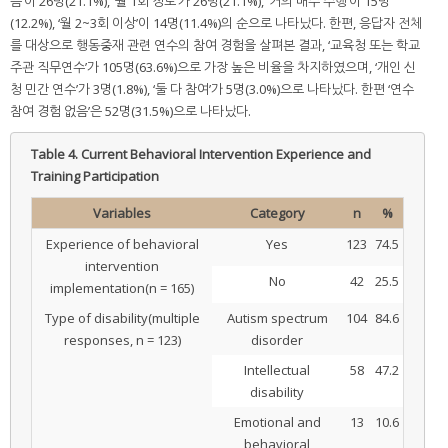
음’이 26명(21.1%), ‘월 1회 정도’가 26명(21.1%), ‘거의 매주 수행’이 15명
(12.2%), ‘월 2~3회 이상’이 14명(11.4%)의 순으로 나타났다. 한편, 응답자 전체
를 대상으로 행동중재 관련 연수의 참여 경험을 살펴본 결과, ‘교육청 또는 학교
주관 직무연수’가 105명(63.6%)으로 가장 높은 비율을 차지하였으며, ‘개인 신
청 민간 연수’가 3명(1.8%), ‘둘 다 참여’가 5명(3.0%)으로 나타났다. 한편 ‘연수
참여 경험 없음’은 52명(31.5%)으로 나타났다.
Table 4.
Current Behavioral Intervention Experience and
Training Participation
Variables
Category
n
%
Experience of behavioral
Yes
123
74.5
intervention
No
42
25.5
implementation(n = 165)
Type of disability(multiple
Autism spectrum
104
84.6
responses, n = 123)
disorder
Intellectual
58
47.2
disability
Emotional and
13
10.6
behavioral