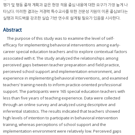
평가 및 행동 중재 계획과 같은 현장 적용 중심 내용에 대한 요구가 가장 높게 나
타났다. 이러한 결과는 저경력 특수교사를 위한 전문성 지원이 이론 중심보다는
실행과 피드백을 강조한 실습 기반 연수로 설계될 필요가 있음을 시사한다.
Abstract
The purpose of this study was to examine the level of self-
efficacy for implementing behavioral interventions among early-
career special education teachers and to explore contextual factors
associated with it. The study analyzed the relationships among
perceived gaps between teacher preparation and field practice,
perceived school support and implementation environment, and
experience in implementing behavioral interventions, and examined
teachers’ training needs to inform practice-oriented professional
support. The participants were 165 special education teachers with
less than five years of teaching experience. Data were collected
through an online survey and analyzed using descriptive and
inferential statistics. The results indicated that teachers showed
high levels of intention to participate in behavioral intervention
training, whereas perceptions of school support and the
implementation environment were relatively low. Perceived gaps