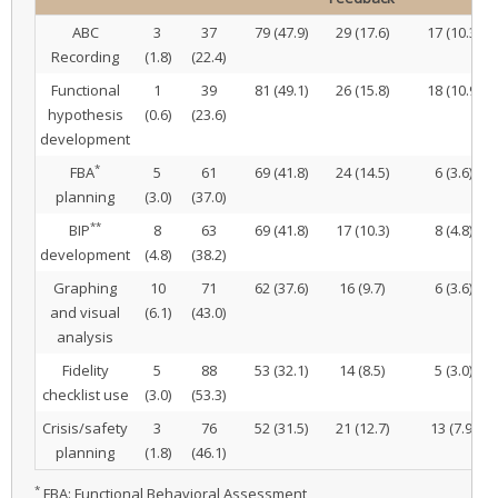
ABC
3
37
79 (47.9)
29 (17.6)
17 (10.3)
Recording
(1.8)
(22.4)
Functional
1
39
81 (49.1)
26 (15.8)
18 (10.9)
hypothesis
(0.6)
(23.6)
development
*
FBA
5
61
69 (41.8)
24 (14.5)
6 (3.6)
planning
(3.0)
(37.0)
**
BIP
8
63
69 (41.8)
17 (10.3)
8 (4.8)
development
(4.8)
(38.2)
Graphing
10
71
62 (37.6)
16 (9.7)
6 (3.6)
and visual
(6.1)
(43.0)
analysis
Fidelity
5
88
53 (32.1)
14 (8.5)
5 (3.0)
checklist use
(3.0)
(53.3)
Crisis/safety
3
76
52 (31.5)
21 (12.7)
13 (7.9)
planning
(1.8)
(46.1)
*
FBA: Functional Behavioral Assessment