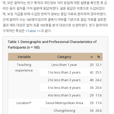
며, 모든 참여자는 연구 목적과 개인정보 처리 방침에 대한 설명을 확인한 후 온
라인 동의 절차를 거쳐 설문에 응답하였다. 설문 응답은 익명으로 수집되었으
며, 보상 지급을 위해 수집된 연락처 정보는 응답 자료와 분리하여 관리하였다.
전체 참여자 수는 165명이었으며 결측치 여부를 기준으로 응답 자료를 검토한
결과 제외 대상은 없어 최종 165명을 분석 대상으로 선정하였다. 연구 참여자의
구체적인 특성은 <
Table 1
>과 같다.
Table 1.
Demographic and Professional Characteristics of
Participants (n = 165)
Variable
Category
n
%
Teaching
Less than 1 year
20
12.1
experience
1 to less than 2 years
42
25.5
2 to less than 3 years
40
24.2
3 to less than 4 years
34
20.6
4 to less than 5 years
29
17.6
Location*
Seoul Metropolitan Area
29
17.6
Chungcheong
34
20.6