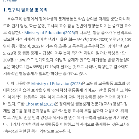
1. 연구의 필요성 및 목적
특수교육 현장에서 장애학생의 문제행동은 학습 참여를 저해할 뿐만 아니라
또래 관계 형성, 학급 운영, 교사의 교수 활동 전반에 영향을 미치는 중요한 요소
로 작용한다.
Ministry of Education(2023)
에 따르면, 행동 중재가 우선적으로
필요한 지적·자폐성 장애 학생의 비율은 최근 5년간(2019~2023) 연평균 3,103
명이 증가했으며, 2023년 기준 유·초·중·고 특수학교·특수학급의 장애학생 8만
5,728명 중 행동 중재 시급성이 매우 높아 즉각적 지원이 필요한 학생은 1만
209명(11.9%)으로 집계되었다. 예방적 중재가 없으면 위기행동 발생 가능성이
높은 학생도 1만4,685명(17.1%)에 달하는 것으로 나타나, 학령인구 감소에도
지속적인 행동중재가 필요한 학생은 증가하고 있다.
이에 대응하여
Ministry of Education(2023)
은 교원의 교육활동 보호와 장
애학생의 학습권 보장을 위해 ‘장애학생 행동중재 가이드라인’을 통해 학교 차원
의 체계적인 행동중재 지원 체계 구축과 교원 역량 강화를 정책적으로 강조한
바 있다. 또한
Choi et al.(2025)
은 장애학생 행동중재 전문가(교사) 양성과정
개발 연구를 통해 문제행동의 증가와 현장 교사의 부담 심화에 대응하기 위해
학교 기반의 전문 인력 양성과 체계적인 연수 체계 구축의 필요성을 제기하였
다. 따라서 장애학생의 문제행동을 이해하고 체계적으로 중재하는 것은 교사의
전문성과 관련된 핵심 역량으로 요구된다.