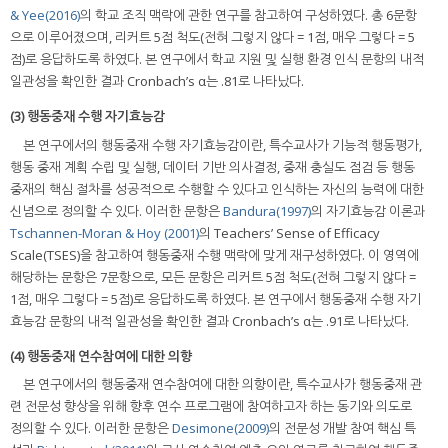
& Yee(2016)
의 학교 조직 맥락에 관한 연구를 참고하여 구성하였다. 총 6문항
으로 이루어졌으며, 리커트 5점 척도(전혀 그렇지 않다 = 1점, 매우 그렇다 = 5
점)로 응답하도록 하였다. 본 연구에서 학교 지원 및 실행 환경 인식 문항의 내적
일관성을 확인한 결과 Cronbach’s α는 .81로 나타났다.
(3) 행동중재 수행 자기효능감
본 연구에서의 행동중재 수행 자기효능감이란, 특수교사가 기능적 행동평가,
행동 중재 계획 수립 및 실행, 데이터 기반 의사결정, 중재 충실도 점검 등 행동
중재의 핵심 절차를 성공적으로 수행할 수 있다고 인식하는 자신의 능력에 대한
신념으로 정의할 수 있다. 이러한 문항은
Bandura(1997)
의 자기효능감 이론과
Tschannen-Moran & Hoy (2001)
의 Teachers’ Sense of Efficacy
Scale(TSES)을 참고하여 행동중재 수행 맥락에 맞게 재구성하였다. 이 영역에
해당하는 문항은 7문항으로, 모든 문항은 리커트 5점 척도(전혀 그렇지 않다 =
1점, 매우 그렇다 = 5점)로 응답하도록 하였다. 본 연구에서 행동중재 수행 자기
효능감 문항의 내적 일관성을 확인한 결과 Cronbach’s α는 .91로 나타났다.
(4) 행동중재 연수참여에 대한 의향
본 연구에서의 행동중재 연수참여에 대한 의향이란, 특수교사가 행동중재 관
련 전문성 향상을 위해 향후 연수 프로그램에 참여하고자 하는 동기와 의도로
정의할 수 있다. 이러한 문항은
Desimone(2009)
의 전문성 개발 참여 핵심 특