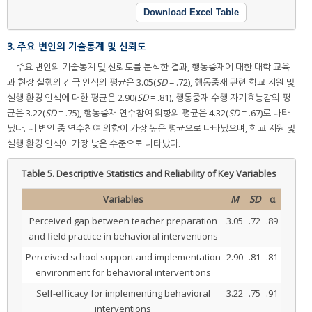
Download Excel Table
3. 주요 변인의 기술통계 및 신뢰도
주요 변인의 기술통계 및 신뢰도를 분석한 결과, 행동중재에 대한 대학 교육
과 현장 실행의 간극 인식의 평균은 3.05(
SD
= .72), 행동중재 관련 학교 지원 및
실행 환경 인식에 대한 평균은 2.90(
SD
= .81), 행동중재 수행 자기효능감의 평
균은 3.22(
SD
= .75), 행동중재 연수참여 의향의 평균은 4.32(
SD
= .67)로 나타
났다. 네 변인 중 연수참여 의향이 가장 높은 평균으로 나타났으며, 학교 지원 및
실행 환경 인식이 가장 낮은 수준으로 나타났다.
Table 5.
Descriptive Statistics and Reliability of Key Variables
Variables
M
SD
α
Perceived gap between teacher preparation
3.05
.72
.89
and field practice in behavioral interventions
Perceived school support and implementation
2.90
.81
.81
environment for behavioral interventions
Self-efficacy for implementing behavioral
3.22
.75
.91
interventions