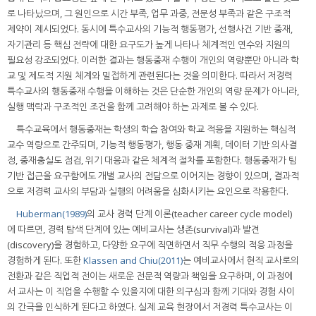
로 나타났으며, 그 원인으로 시간 부족, 업무 과중, 전문성 부족과 같은 구조적
제약이 제시되었다. 동시에 특수교사의 기능적 행동평가, 선행사건 기반 중재,
자기관리 등 핵심 전략에 대한 요구도가 높게 나타나 체계적인 연수와 지원의
필요성 강조되었다. 이러한 결과는 행동중재 수행이 개인의 역량뿐만 아니라 학
교 및 제도적 지원 체계와 밀접하게 관련된다는 것을 의미한다. 따라서 저경력
특수교사의 행동중재 수행을 이해하는 것은 단순한 개인의 역량 문제가 아니라,
실행 맥락과 구조적인 조건을 함께 고려해야 하는 과제로 볼 수 있다.
특수교육에서 행동중재는 학생의 학습 참여와 학교 적응을 지원하는 핵심적
교수 역량으로 간주되며, 기능적 행동평가, 행동 중재 계획, 데이터 기반 의사결
정, 중재충실도 점검, 위기 대응과 같은 체계적 절차를 포함한다. 행동중재가 팀
기반 접근을 요구함에도 개별 교사의 전담으로 이어지는 경향이 있으며, 결과적
으로 저경력 교사의 부담과 실행의 어려움을 심화시키는 요인으로 작용한다.
Huberman(1989)
의 교사 경력 단계 이론(teacher career cycle model)
에 따르면, 경력 탐색 단계에 있는 예비교사는 생존(survival)과 발견
(discovery)을 경험하고, 다양한 요구에 직면하면서 직무 수행의 적응 과정을
경험하게 된다. 또한
Klassen and Chiu(2011)
는 예비교사에서 현직 교사로의
전환과 같은 직업적 전이는 새로운 전문적 역량과 책임을 요구하며, 이 과정에
서 교사는 이 직업을 수행할 수 있을지에 대한 의구심과 함께 기대와 경험 사이
의 간극을 인식하게 된다고 하였다. 실제 교육 현장에서 저경력 특수교사는 이