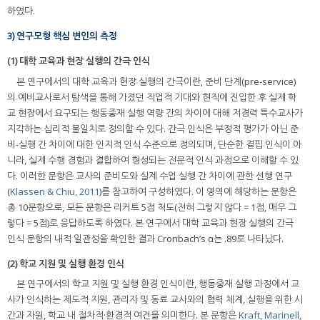
하였다.
3) 연구모형 핵심 변인의 측정
(1) 대학 교육과 현장 실행의 간극 인식
본 연구에서의 대학 교육과 현장 실행의 간극이란, 준비 단계(pre-service)
의 예비교사로서 탐색을 통해 가졌던 직업적 기대와 현직에 진입한 후 실제 학
교 현장에서 요구되는 행동중재 실행 역량 간의 차이에 대해 저경력 특수교사가
지각하는 심리적 불일치로 정의할 수 있다. 간극 인식은 부정적 평가가 아닌 준
비-실행 간 차이에 대한 인지적 인식 수준으로 정의되며, 단순한 결핍 인식이 아
니라, 실제 수행 경험과 결합하여 형성되는 전문적 인식 과정으로 이해할 수 있
다. 이러한 문항은 교사의 준비도와 실제 수업 실행 간 차이에 관한 선행 연구
(
Klassen & Chiu, 2011
)를 참고하여 구성하였다. 이 영역에 해당하는 문항은
총 10문항으로, 모든 문항은 리커트 5점 척도(전혀 그렇지 않다 = 1점, 매우 그
렇다 = 5점)로 응답하도록 하였다. 본 연구에서 대학 교육과 현장 실행의 간극
인식 문항의 내적 일관성을 확인한 결과 Cronbach’s α는 .89로 나타났다.
(2) 학교 지원 및 실행 환경 인식
본 연구에서의 학교 지원 및 실행 환경 인식이란, 행동중재 실행 과정에서 교
사가 인식하는 제도적 지원, 관리자 및 동료 교사와의 협력 체계, 실행을 위한 시
간과 자원, 학교 내 절차적·환경적 여건을 의미한다. 본 문항은
Kraft, Marinell,