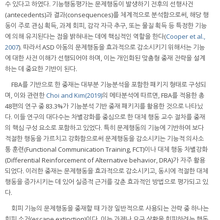
수 있다고 하였다. 기능행동평가는 문제행동이 발생하기 전후의 선행사건
(antecedents)과 결과(consequences)를 체계적으로 분석함으로써, 해당 행
동이 주로 관심 획득, 과제 회피, 감각 자극 추구, 또는 물질 획득 등 특정한 기능
에 의해 유지된다는 점을 밝혀내는 데에 핵심적인 역할을 한다(
Cooper et al.,
2007
). 따라서 ASD 아동의 문제행동을 효과적으로 감소시키기 위해서는 기능
에 대한 사전 이해가 선행되어야 하며, 이는 개인화된 맞춤형 중재 전략을 설계
하는 데 중요한 기반이 된다.
FBA를 기반으로 한 중재는 대부분 기능분석을 포함한 패키지 형태로 구성되
며, 이와 관련한
Choi and Kim(2019)
의 메타분석에 따르면, FBA를 적용한 총
48편의 연구 중 83.3%가 기능분석 기반 중재 패키지를 활용한 것으로 나타났
다. 이들 연구의 대다수는 차별강화를 중심으로 한 대체 행동 교수 절차를 중재
의 핵심 구성 요소로 포함하고 있었다. 특히 문제행동의 기능에 기반하여 보다
적절한 행동을 가르치고 강화함으로써 문제행동을 감소시키는 기능적 의사소
통 훈련(Functional Communication Training, FCT)이나 대체 행동 차별강화
(Differential Reinforcement of Alternative behavior, DRA)가 자주 활용
되었다. 이러한 중재는 문제행동을 효과적으로 감소시키고, 동시에 적절한 대체
행동을 증가시키는 데 있어 실증적 근거를 갖춘 효과적인 방법으로 평가되고 있
다.
회피 기능의 문제행동을 중재할 때 가장 일반적으로 사용되는 전략 중 하나는
회피 소거(escape extinction)이다. 이는 과제나 요구 상황을 회피하려는 행동