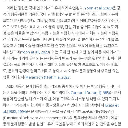
이러한 경향은 국내 연구에서도 유사하게 확인된다.
Yoon et al.(2023)
은 긍
정적 행동지원을 적용한 국내 단일대상연구 81편을 분석한 결과, 회피 기능이
포함된 문제행동(단일 기능 및 복합 기능 포함)이 전체의 47.2%를 차지하는 것
으로 보고하였다. 특히 ASD 아동의 경우, 단일 기능 중 회피 기능이 40%로 가
장 높은 비율을 보였으며, 복합 기능을 포함한 사례에서도 회피 기능이 포함된
경우가 가장 높은 빈도를 나타냈다. 아울러 연령대별 분석에서는 유아기 및 초
등학교 시기의 아동을 대상으로 한 연구가 전체의 65%에 해당하는 74편으로
나타났으며(
Yoon et al., 2023
), 이는 국내 만 12세 미만 장애 아동 사이에서도
회피 기능에 의해 유지되는 문제행동의 빈도가 높다는 점을 뒷받침한다. 이러한
결과는 국외 연구에서 나타난 회피 기능의 높은 발현 빈도와도 일치하는 것으
로, 문화와 환경이 달라도 회피 기능이 ASD 아동의 문제행동에서 주요한 요인
임을 의미한다(
Melanson & Fahmie, 2023
).
ASD 아동의 문제행동을 효과적으로 중재하기 위해서는 해당 행동이 나타나
는 기능을 정확히 파악하는 것이 필수적이다.
Carr and Durand(1985)
는 문제
행동이 단순한 방해 요소가 아닌, 아동 고유의 의사소통 방식일 수 있다고 지적
하며, 그 기능에 대한 이해의 중요성을 강조하였다. 이러한 맥락에서
Iwata et
al.(1982, 1994)
은 문제행동의 기능을 규명하기 위한 도구로 기능행동평가
(Functional Behavior Assessment; FBA)의 필요성을 제시하였으며, 이를
통해 문제행동의 발생 원인과 유지 요인을 밝히고 효과적인 개입 전략을 수립할