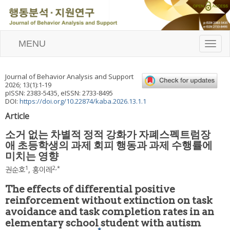
MENU
T
o
g
g
Journal of Behavior Analysis and Support
l
2026
;
13
(
1
):
1
-
19
e
pISSN: 2383-5435, eISSN: 2733-8495
n
DOI:
https://doi.org/10.22874/kaba.2026.13.1.1
a
Article
v
i
소거 없는 차별적 정적 강화가 자폐스펙트럼장
g
애 초등학생의 과제 회피 행동과 과제 수행률에
a
미치는 영향
t
i
1
2
,
*
권순호
,
홍이레
o
n
The effects of differential positive
reinforcement without extinction on task
avoidance and task completion rates in an
elementary school student with autism