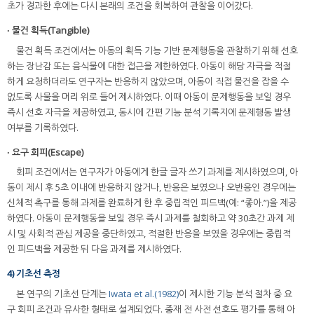
초가 경과한 후에는 다시 본래의 조건을 회복하여 관찰을 이어갔다.
∙ 물건 획득(Tangible)
물건 획득 조건에서는 아동의 획득 기능 기반 문제행동을 관찰하기 위해 선호
하는 장난감 또는 음식물에 대한 접근을 제한하였다. 아동이 해당 자극을 적절
하게 요청하더라도 연구자는 반응하지 않았으며, 아동이 직접 물건을 잡을 수
없도록 사물을 머리 위로 들어 제시하였다. 이때 아동이 문제행동을 보일 경우
즉시 선호 자극을 제공하였고, 동시에 간편 기능 분석 기록지에 문제행동 발생
여부를 기록하였다.
∙ 요구 회피(Escape)
회피 조건에서는 연구자가 아동에게 한글 글자 쓰기 과제를 제시하였으며, 아
동이 제시 후 5초 이내에 반응하지 않거나, 반응은 보였으나 오반응인 경우에는
신체적 촉구를 통해 과제를 완료하게 한 후 중립적인 피드백(예: “좋아.”)을 제공
하였다. 아동이 문제행동을 보일 경우 즉시 과제를 철회하고 약 30초간 과제 제
시 및 사회적 관심 제공을 중단하였고, 적절한 반응을 보였을 경우에는 중립적
인 피드백을 제공한 뒤 다음 과제를 제시하였다.
4) 기초선 측정
본 연구의 기초선 단계는
Iwata et al.(1982)
이 제시한 기능 분석 절차 중 요
구 회피 조건과 유사한 형태로 설계되었다. 중재 전 사전 선호도 평가를 통해 아