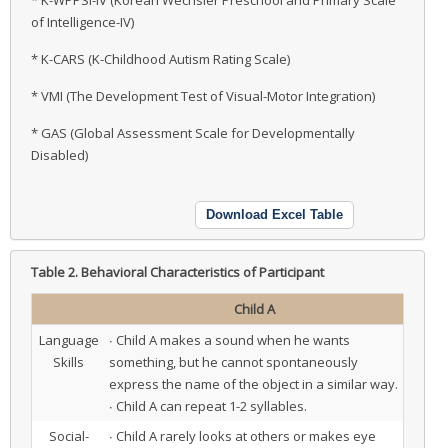
* K-WPPSI-IV (Korean Wechsler Preschool and Primary Scale
of Intelligence-IV)
* K-CARS (K-Childhood Autism Rating Scale)
* VMI (The Development Test of Visual-Motor Integration)
* GAS (Global Assessment Scale for Developmentally
Disabled)
Download Excel Table
Table 2.
Behavioral Characteristics of Participant
Child A
Language
∙ Child A makes a sound when he wants
Skills
something, but he cannot spontaneously
express the name of the object in a similar way.
∙ Child A can repeat 1-2 syllables.
Social-
∙ Child A rarely looks at others or makes eye