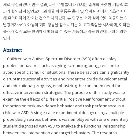
계로 구성되었다. 연구 결과, 과제 수행률에 대해서는 중재의 뚜렷한 기능적 효
과가 확인되지 않았으나, 과제 회피 행동은 중재 및 유지 단계에서 기초선에 비
해 유의미하게 감소한 것으로 나타났다. 본 연구는 소거 절차 없이 제공되는 차
별강화가 ASD 아동의 회피 행동을 감소시키는 데 효과적임을 시사하며, 이러한
중재가 실제 교육 환경에서 활용될 수 있는 가능성과 적용 방안에 대해 논의하
였다.
Abstract
Children with Autism Spectrum Disorder (ASD) often display
problem behaviors such as crying, screaming, or aggression to
avoid specific stimuli or situations. These behaviors can significantly
disrupt instructional activities and hinder the child’s developmental
and educational progress, emphasizing the continued need for
effective intervention strategies. The purpose of this study was to
examine the effects of Differential Positive Reinforcement without
Extinction on task-avoidance behavior and task performance in a
child with ASD. A single-case experimental design using a multiple-
probe design across behaviors was employed with one elementary
student diagnosed with ASD to analyze the functional relationship
between the intervention and target behaviors. The research