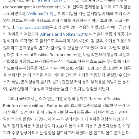
(Noncontingent Reinforcement, NCR) 전략이 문제행동 감소에 효과적임을
보고하였으며,
Veilleux(2019)
는 회피 기능을 지닌 문제행동에 대해 회피 소거
없이 선호도 평가를 바탕으로 정적 강화를 제공하는 전략이 효과적이라고 제안
하였다.
Trump et al.(2020)
은 소거 절차 없이 적용한 차별강화 전략이 긍정적
인 결과를 가져왔으며,
Athens and Vollmer(2010)
는 적절한 행동에 제공되는
강화가 더 즉각적이고 질적으로 우수하며 지속시간이 길 경우, 소거를 적용하지
않더라도 문제행동의 빈도가 감소할 수 있음을 보고하였다. 특히, 차별적 정적
강화(Differential Positive Reinforcement)는 바람직한 대체행동에 고선호
강화물을 제공하고 문제행동에는 상대적으로 낮은 선호도 또는 무강화를 제공
함으로써 문제행동을 약화시키는 전략으로, 강화의 질과 조건을 조절하여 행동
을 변화시키는 데 초점을 둔다. 이러한 전략은 소거를 적용할 때 발생할 수 있는
소거 폭발, 문제행동의 일시적 증가, 안전성 저하 등의 부작용을 예방하는 동시
에, 중재 실행의 수용성과 효율성을 높일 수 있다는 장점을 지닌다.
그러나 국내에서는 소거 없는 차별적 정적 강화(Differential Positive
Reinforcement without Extinction)의 효과를 실증적으로 검토한 연구가 아
직 부족한 실정이며, 회피 기능에 기반한 문제행동 중재 시 여전히 소거 전략이
일반적으로 활용되고 있다. 이에 본 연구에서는 소거 절차를 포함하지 않고 차
별적 정적 강화를 적용한 중재가 ASD 아동의 회피 기능 기반 문제행동 감소 및
과제 수행 향상에 미치는 영향을 검토하고자 하였다. 본 연구의 연구 문제는 다