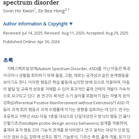
*
spectrum disorder
1
2
,
*
Soon Ho Kwon
,
Ee Rea Hong
Author Information & Copyright
▼
Received:
Jul 14, 2025
; Revised:
Aug 11, 2025
; Accepted:
Aug 29, 2025
Published Online: Apr 30, 2026
초록
자폐스펙트럼장애(Autism Spectrum Disorder, ASD)를 지닌 아동은 특정
자극이나 상황을 회피하기 위해 울음, 고함, 때로는 공격성과 같은 문제행동을
보이기도 한다. 이러한 행동은 학습 활동에 심각한 방해 요소로 작용하며, 아동
의 발달 및 교육적 성장을 저해할 수 있어 효과적인 중재 전략의 개발이 지속적
으로 요구되고 있다. 본 연구의 목적은 소거 절차를 포함하지 않는 차별적 정적
강화(Differential Positive Reinforcement without Extinction)가 ASD 아
동의 과제 회피 행동과 과제 수행률에 미치는 영향을 검토하는 데 있다. 연구는
초등학교 저학년 ASD 아동 1명을 대상으로 단일대상연구 방식의 행동 간 중다
간헐기초선(multiple-probe design across behaviors) 설계를 적용하여,
중재와 표적 행동 간의 기능적 관계를 분석하였다. 연구 절차는 대상자 선정 및
사전 정보 수집, 강화제 선호도 평가, 기능분석, 기초선 측정, 중재 적용, 유지 단