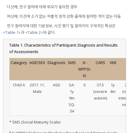
다섯째, 연구 참여에 대해 부모가 동의한 경우
여섯째, 이전에 소거 없는 차별적 정적 강화 중재에 참여한 적이 없는 아동
연구 참여자에 대한 기본정보, 사전 평가 및 참여자의 구체적인 특성은
<
Table 1
>과 <
Table 2
>와 같다.
Table 1.
Characteristics of Participant: Diagnosis and Results
of Assessments
Category
AGE/SEX
Diagnosis
SMS
K-
CARS
VMI
GA
WPPSI-
IV
Child A
2017. 11.
ASD
SA:
0
37.5
1y
20-1
Male
1y
(severe
4m
(regul
9m
autism)
interve
SQ:
neede
34
* SMS (Social Maturity Scale)