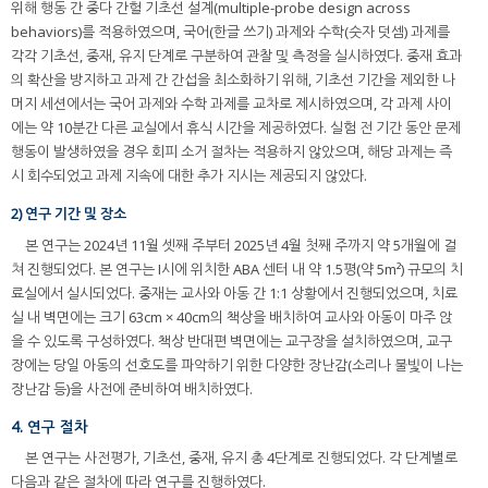
위해 행동 간 중다 간헐 기초선 설계(multiple-probe design across
behaviors)를 적용하였으며, 국어(한글 쓰기) 과제와 수학(숫자 덧셈) 과제를
각각 기초선, 중재, 유지 단계로 구분하여 관찰 및 측정을 실시하였다. 중재 효과
의 확산을 방지하고 과제 간 간섭을 최소화하기 위해, 기초선 기간을 제외한 나
머지 세션에서는 국어 과제와 수학 과제를 교차로 제시하였으며, 각 과제 사이
에는 약 10분간 다른 교실에서 휴식 시간을 제공하였다. 실험 전 기간 동안 문제
행동이 발생하였을 경우 회피 소거 절차는 적용하지 않았으며, 해당 과제는 즉
시 회수되었고 과제 지속에 대한 추가 지시는 제공되지 않았다.
2) 연구 기간 및 장소
본 연구는 2024년 11월 셋째 주부터 2025년 4월 첫째 주까지 약 5개월에 걸
쳐 진행되었다. 본 연구는 I시에 위치한 ABA 센터 내 약 1.5평(약 5m²) 규모의 치
료실에서 실시되었다. 중재는 교사와 아동 간 1:1 상황에서 진행되었으며, 치료
실 내 벽면에는 크기 63cm × 40cm의 책상을 배치하여 교사와 아동이 마주 앉
을 수 있도록 구성하였다. 책상 반대편 벽면에는 교구장을 설치하였으며, 교구
장에는 당일 아동의 선호도를 파악하기 위한 다양한 장난감(소리나 불빛이 나는
장난감 등)을 사전에 준비하여 배치하였다.
4. 연구 절차
본 연구는 사전평가, 기초선, 중재, 유지 총 4단계로 진행되었다. 각 단계별로
다음과 같은 절차에 따라 연구를 진행하였다.