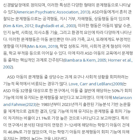
신경발달장애로 정의되며, 이러한 특성은 다양한 형태의 문제행동으로 나타날
수 있다(
American Psychiatric Association, 2013
). ASD아동에게서 흔히 관
찰되는 문제행동으로는 공격행동, 지시 거부, 자해행동, 상동행동 등이 있으며
(
Kim & Kim, 2012
;
Baghdadli et al., 2003
), 이러한 행동은 아동의 발달 수준,
인지 능력, 사회성, 의사소통 기술, 그리고 환경적 요인에 따라 다양하게 나타난
다. 이러한 문제행동은 아동 본인뿐만 아니라 가족, 교사, 또래에게도 부정적인
영향을 미치며(
Min & Kim, 2019
), 학업 성취도 저하, 사회적 관계 형성의 어려
움, 학교 부적응 등으로 이어질 수 있다. 이에 따라 ASD 아동의 교육에서 문제행
동 중재는 핵심적인 과제로 간주된다(
Bambara & Kern, 2005
;
Horner et al.,
2002
).
ASD 아동의 문제행동 중 상당수는 과제 요구나 사회적 상황을 회피하려는
기능적 목적에서 비롯되는 경우가 많다.
Love, Carr and LeBlanc(2009)
는
ASD 아동 32명을 대상으로 한 연구에서, 이들 중 절반에 해당하는 50%가 회피
기능에 의해 유지되는 문제행동을 보인다고 보고하였다. 이에 더해
Melanson
and Fahmie(2023)
는 1983년부터 2023년까지 출판된 기능분석 기반 논문들
을 체계적으로 검토한 결과, 단일 기능에 의해 유지되는 문제행동 중 회피 기능
이 차지하는 비율이 21.1%로 가장 높은 것으로 나타났다고 보고하였다. 특히
이 연구에서 분석된 대상자의 연령은 7~12세에 해당하는 학령기 아동이 전체
의 46.8%로 가장 많았으며, 이는 학령기 아동의 문제행동이 회피 기능에 의해
유지되는 경향이 높다는 것을 나타낸다.