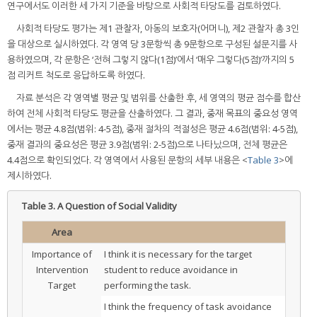
연구에서도 이러한 세 가지 기준을 바탕으로 사회적 타당도를 검토하였다.
사회적 타당도 평가는 제1 관찰자, 아동의 보호자(어머니), 제2 관찰자 총 3인
을 대상으로 실시하였다. 각 영역 당 3문항씩 총 9문항으로 구성된 설문지를 사
용하였으며, 각 문항은 ‘전혀 그렇지 않다(1점)’에서 ‘매우 그렇다(5점)’까지의 5
점 리커트 척도로 응답하도록 하였다.
자료 분석은 각 영역별 평균 및 범위를 산출한 후, 세 영역의 평균 점수를 합산
하여 전체 사회적 타당도 평균을 산출하였다. 그 결과, 중재 목표의 중요성 영역
에서는 평균 4.8점(범위: 4-5점), 중재 절차의 적절성은 평균 4.6점(범위: 4-5점),
중재 결과의 중요성은 평균 3.9점(범위: 2-5점)으로 나타났으며, 전체 평균은
4.4점으로 확인되었다. 각 영역에서 사용된 문항의 세부 내용은 <
Table 3
>에
제시하였다.
Table 3.
A Question of Social Validity
Area
Importance of
I think it is necessary for the target
Intervention
student to reduce avoidance in
Target
performing the task.
I think the frequency of task avoidance