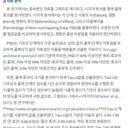
2) 자료 분석
본 연구에서는 종속변인 자료를 그래프로 제시하고, 시각적 분석을 통해 중재
효과를 평가하였다. 시각적 분석에서는 각 단계 간 자료의 수준(level), 경향
(trend), 변화의 즉각성(immediacy of effect), 그리고 비중복비율
(Percentage of Non-overlapping Data, PND)을 활용하였다. 수준은 단계
별 평균값을 비교하여 분석하였고, 경향은 중앙 이분법을 적용하여 판단하였다.
PND는 기초선 단계에서 가장 높은(또는 낮은) 값과 중재 단계의 자료점을 비
교하여 중복되지 않은 자료점의 비율을 백분율로 산출한 지표이다.
Scruggs
and Mastropieri(2013)
의 기준에 따르면, PND가 90% 이상이면 ‘매우 효과적
인 중재’, 70% 이상 90% 미만은 ‘효과적인 중재’, 50% 이상 70% 미만은 ‘효과가
낮은 중재’, 50% 미만은 ‘비효과적인 중재’로 간주된다.
또한, 중재 효과의 크기를 분석하기 위해 Tau-
U
값을 산출하였다. Tau-
U
는
기초선과 중재 단계의 점수를 시간 순으로 정렬하여 쌍대비교를 수행한 후,
‘+’(중재 점수가 기초선 점수보다 높음)와 ‘-’(중재 점수가 기초선 점수보다 낮음)
의 빈도를 비교하여 구한 값으로, 그 범위는 -1에서 +1까지이다(
Parker et al.,
2011
). 본 연구에서는
**
http://www.singlecaseresearch.org/calculators/tau-u
**의 Tau-
U
계
산기를 사용하여 값을 산출하였다. Tau-
U
값의 기준은 다음과 같다: 0.93-1.00
은 ‘큰 효과’, 0.66-0.92는 ‘중간 효과’, 0.00-0.65는 ‘작은 효과’로 분류된다
(
Parker et al., 2011
). 한편, 본 연구의 주요 종속변인인 회피 기능 기반 문제행