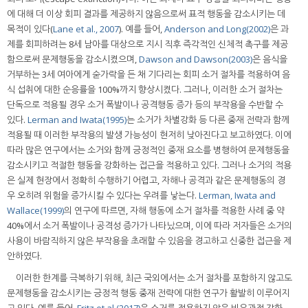
에 대해 더 이상 회피 결과를 제공하지 않음으로써 표적 행동을 감소시키는 데
목적이 있다(
Lane et al., 2007
). 예를 들어,
Anderson and Long(2002)
은 과
제를 회피하려는 8세 남아를 대상으로 지시 직후 즉각적인 신체적 촉구를 제공
함으로써 문제행동을 감소시켰으며,
Dawson and Dawson(2003)
은 음식을
거부하는 3세 여아에게 숟가락을 든 채 기다리는 회피 소거 절차를 적용하여 음
식 섭취에 대한 순응률을 100%까지 향상시켰다. 그러나, 이러한 소거 절차는
단독으로 적용될 경우 소거 폭발이나 공격행동 증가 등의 부작용을 수반할 수
있다.
Lerman and Iwata(1995)
는 소거가 차별강화 등 다른 중재 전략과 함께
적용될 때 이러한 부작용의 발생 가능성이 현저히 낮아진다고 보고하였다. 이에
따라 많은 연구에서는 소거와 함께 긍정적인 중재 요소를 병행하여 문제행동을
감소시키고 적절한 행동을 강화하는 접근을 적용하고 있다. 그러나 소거의 적용
은 실제 현장에서 정확히 수행하기 어렵고, 자해나 공격과 같은 문제행동의 경
우 오히려 위험을 증가시킬 수 있다는 우려를 낳는다.
Lerman, Iwata and
Wallace(1999)
의 연구에 따르면, 자해 행동에 소거 절차를 적용한 사례 중 약
40%에서 소거 폭발이나 공격성 증가가 나타났으며, 이에 따라 저자들은 소거의
사용이 바람직하지 않은 부작용을 초래할 수 있음을 경고하고 신중한 접근을 제
안하였다.
이러한 한계를 극복하기 위해, 최근 국외에서는 소거 절차를 포함하지 않고도
문제행동을 감소시키는 긍정적 행동 중재 전략에 대한 연구가 활발히 이루어지
고 있다. 예를 들어,
Fritz et al.(2017)
은 소거를 적용하지 않은 비유관적 강화