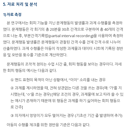
5. 자료 처리 및 분석
1) 자료 측정
본 연구에서는 회피 기능을 지닌 문제행동의 발생률과 과제 수행률을 측정하
였다. 문제행동은 각 회기의 총 20분을 30초 간격으로 구분하여 총 40개의 간격
으로 나눈 후, 부분간격기록법(partial interval recording)을 사용하여 측정하
였다. 문제행동 발생률은 문제행동이 관찰된 간격 수를 전체 간격 수로 나누어
산출하였다. 과제 수행률은 아동이 작성한 과제물과 데이터 시트에 기록된 정반
응 및 오반응 횟수를 기준으로 계산하였다.
문제행동의 조작적 정의는 수업 시간 중, 회피 행동을 보이는 경우이다. 자세
한 회피 행동의 예시는 다음과 같다.
① 맨드 표현의 목적이 아닌 상황에서, “이이” 소리를 내는 경우
② 과제를 제시하였을 때, 전혀 상관없는 다른 것을 쓰는 경우(예: ‘가’를 지
시했는데, ‘ㅇ’을 쓰는 경우) [해당 조건의 경우, 과제물에 보고 따라 쓸 수 있
는 예시가 존재하기 때문에 위 행동은 과제를 하기 싫어하는 회피 행동으
로 간주]
③ 의자에서 엉덩이가 모두 떨어지는 경우 (기초선 기간 중 발생하여 추가)
아동의 수행률 체크를 위한 정반응 기준은 다음과 같다.