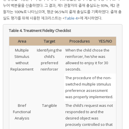
누어 백분율을 산출하였다. 그 결과, 제1 관찰자의 중재 충실도는 93%, 제2 관
찰자는 100%로 나타났으며, 평균 96.5%의 중재 충실도를 기록하였다. 중재 충
실도 평가를 위해 사용한 체크리스트는 <
Table 4
>에 제시하였다.
Table 4.
Treatment Fidelity Checklist
Area
Target
Procedures
YES/NO
Multiple
Identifying the
When the child chose the
Stimulus
child’s
reinforcer, he/she was
without
preferred
allowed to enjoy it for 30
Replacement
reinforcer
seconds.
The procedure of the non-
switched multiple stimulus
preference assessment
was properly implemented.
Brief
Tangible
The child’s request was not
Functional
responded to and the
Analysis
desired object was
precisely controlled so that