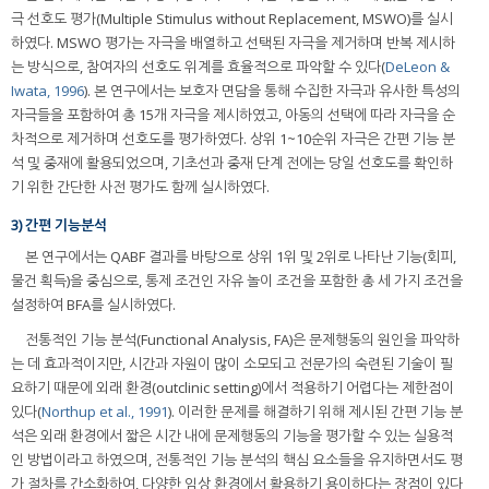
극 선호도 평가(Multiple Stimulus without Replacement, MSWO)를 실시
하였다. MSWO 평가는 자극을 배열하고 선택된 자극을 제거하며 반복 제시하
는 방식으로, 참여자의 선호도 위계를 효율적으로 파악할 수 있다(
DeLeon &
Iwata, 1996
). 본 연구에서는 보호자 면담을 통해 수집한 자극과 유사한 특성의
자극들을 포함하여 총 15개 자극을 제시하였고, 아동의 선택에 따라 자극을 순
차적으로 제거하며 선호도를 평가하였다. 상위 1~10순위 자극은 간편 기능 분
석 및 중재에 활용되었으며, 기초선과 중재 단계 전에는 당일 선호도를 확인하
기 위한 간단한 사전 평가도 함께 실시하였다.
3) 간편 기능분석
본 연구에서는 QABF 결과를 바탕으로 상위 1위 및 2위로 나타난 기능(회피,
물건 획득)을 중심으로, 통제 조건인 자유 놀이 조건을 포함한 총 세 가지 조건을
설정하여 BFA를 실시하였다.
전통적인 기능 분석(Functional Analysis, FA)은 문제행동의 원인을 파악하
는 데 효과적이지만, 시간과 자원이 많이 소모되고 전문가의 숙련된 기술이 필
요하기 때문에 외래 환경(outclinic setting)에서 적용하기 어렵다는 제한점이
있다(
Northup et al., 1991
). 이러한 문제를 해결하기 위해 제시된 간편 기능 분
석은 외래 환경에서 짧은 시간 내에 문제행동의 기능을 평가할 수 있는 실용적
인 방법이라고 하였으며, 전통적인 기능 분석의 핵심 요소들을 유지하면서도 평
가 절차를 간소화하여, 다양한 임상 환경에서 활용하기 용이하다는 장점이 있다