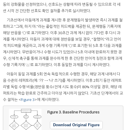
동의 강화물을 선정하였으나, 선호도는 상황에 따라 변동될 수 있으므로 각 세
션 시작 전 간단한 선호도 확인 절차를 추가로 실시하였다.
기초선에서 아동에게 과제를 제시한 후 문제행동이 발생하면 즉시 과제를 철
회하고 “그래, 하지 마.”라는 중립적인 피드백을 제공한 뒤, 문제행동 기록지에
해당 반응을 ‘○’로 표기하였다. 이후 30초간 과제 제시 없이 기다린 후 다시 과
제를 제시하였다. 아동이 과제에 대해 정반응을 보일 경우, “잘했어.”라고 언어
적 피드백을 제공하고, 과제 수행 기록지에 ‘○’로 표기한 뒤 5초 후 다음 과제를
제시하였다. 무반응이거나 수행 시도가 있었으나 5초 이내에 완료하지 못한 경
우, 신체적 촉구를 통해 과제를 완수하게 한 후 간단한 언어적 칭찬과 함께 과제
수행 기록지에 ‘△’로 표기하였다. 이후 동일한 과제를 다시 제시하였다.
아동이 동일 과제를 5회 연속 독립적으로 수행한 경우, 해당 과제 내에서 다
음 수준의 레퍼토리(예: ‘가’ → ‘나’ 쓰기)를 제시하였다. 이후 2회기 동안 레퍼토
리별 독립 수행 비율(정반응 횟수/전체 시도 횟수)이 80% 이상일 경우, 해당 레
퍼토리는 학습 완료로 간주하고 더이상 제시하지 않았다. 기초선 단계에서의 교
수 절차는 <
Figure 3
>에 제시하였다.
Figure 3.
Baseline Procedures
Download Original Figure