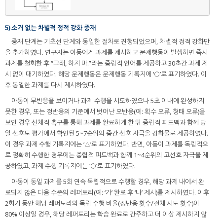
5) 소거 없는 차별적 정적 강화 중재
중재 단계는 기초선 단계와 동일한 절차로 진행되었으며, 차별적 정적 강화만
을 추가하였다. 연구자는 아동에게 과제를 제시하고 문제행동이 발생하면 즉시
과제를 철회한 후 “그래, 하지 마.”라는 중립적 언어를 제공하고 30초간 과제 제
시 없이 대기하였다. 해당 문제행동은 문제행동 기록지에 ‘○’로 표기하였다. 이
후 동일한 과제를 다시 제시하였다.
아동이 무반응을 보이거나 과제 수행을 시도하였으나 5초 이내에 완성하지
못한 경우, 또는 정반응의 기준에서 벗어난 오반응(예: 획수 오류, 형태 오류)을
보인 경우 신체적 촉구를 통해 과제를 완료하게 한 뒤 중립적 피드백과 함께 당
일 선호도 평가에서 확인된 5~7순위의 중간 선호 자극을 강화물로 제공하였다.
이 경우 과제 수행 기록지에는 ‘△’로 표기하였다. 반면, 아동이 과제를 독립적으
로 정확히 수행한 경우에는 중립적 피드백과 함께 1~4순위의 고선호 자극을 제
공하였고, 과제 수행 기록지에는 ‘○’로 표기하였다.
아동이 동일 과제를 5회 연속 독립적으로 수행할 경우, 해당 과제 내에서 완
료되지 않은 다음 수준의 레퍼토리(예: ‘가’ 완료 후 ‘나’ 제시)를 제시하였다. 이후
2회기 동안 해당 레퍼토리의 독립 수행 비율(정반응 횟수/전체 시도 횟수)이
80% 이상일 경우, 해당 레퍼토리는 학습 완료로 간주하고 더 이상 제시하지 않