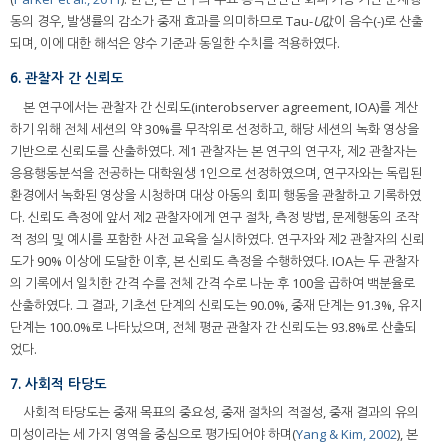
동의 경우, 발생률의 감소가 중재 효과를 의미하므로 Tau-
U
값이 음수(-)로 산출
되며, 이에 대한 해석은 양수 기준과 동일한 수치를 적용하였다.
6. 관찰자 간 신뢰도
본 연구에서는 관찰자 간 신뢰도(interobserver agreement, IOA)를 계산
하기 위해 전체 세션의 약 30%를 무작위로 선정하고, 해당 세션의 녹화 영상을
기반으로 신뢰도를 산출하였다. 제1 관찰자는 본 연구의 연구자, 제2 관찰자는
응용행동분석을 전공하는 대학원생 1인으로 선정하였으며, 연구자와는 독립된
환경에서 녹화된 영상을 시청하며 대상 아동의 회피 행동을 관찰하고 기록하였
다. 신뢰도 측정에 앞서 제2 관찰자에게 연구 절차, 측정 방법, 문제행동의 조작
적 정의 및 예시를 포함한 사전 교육을 실시하였다. 연구자와 제2 관찰자의 신뢰
도가 90% 이상에 도달한 이후, 본 신뢰도 측정을 수행하였다. IOA는 두 관찰자
의 기록에서 일치한 간격 수를 전체 간격 수로 나눈 후 100을 곱하여 백분율로
산출하였다. 그 결과, 기초선 단계의 신뢰도는 90.0%, 중재 단계는 91.3%, 유지
단계는 100.0%로 나타났으며, 전체 평균 관찰자 간 신뢰도는 93.8%로 산출되
었다.
7. 사회적 타당도
사회적 타당도는 중재 목표의 중요성, 중재 절차의 적절성, 중재 결과의 유의
미성이라는 세 가지 영역을 중심으로 평가되어야 하며(
Yang & Kim, 2002
), 본