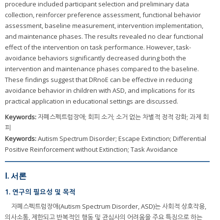
procedure included participant selection and preliminary data
collection, reinforcer preference assessment, functional behavior
assessment, baseline measurement, intervention implementation,
and maintenance phases. The results revealed no clear functional
effect of the intervention on task performance. However, task-
avoidance behaviors significantly decreased during both the
intervention and maintenance phases compared to the baseline.
These findings suggest that DRnoE can be effective in reducing
avoidance behavior in children with ASD, and implications for its
practical application in educational settings are discussed.
Keywords:
자폐스펙트럼장애; 회피 소거; 소거 없는 차별적 정적 강화; 과제 회
피
Keywords:
Autism Spectrum Disorder; Escape Extinction; Differential
Positive Reinforcement without Extinction; Task Avoidance
Ⅰ. 서론
1. 연구의 필요성 및 목적
자폐스펙트럼장애(Autism Spectrum Disorder, ASD)는 사회적 상호작용,
의사소통, 제한되고 반복적인 행동 및 관심사의 어려움을 주요 특징으로 하는