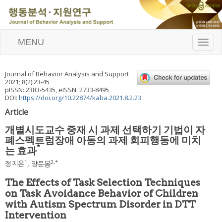
MENU
T
o
g
g
Journal of Behavior Analysis and Support
l
2021
;
8
(
2
):
23
-
45
e
pISSN: 2383-5435, eISSN: 2733-8495
n
DOI:
https://doi.org/10.22874/kaba.2021.8.2.23
a
Article
v
i
개별시도교수 중재 시 과제 선택하기 기법이 자
g
폐스펙트럼장애 아동의 과제 회피행동에 미치
a
*
는 효과
t
i
1
2
,
*
정지은
,
양문봉
o
n
The Effects of Task Selection Techniques
on Task Avoidance Behavior of Children
with Autism Spectrum Disorder in DTT
Intervention