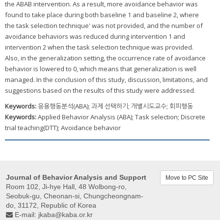
the ABAB intervention. As a result, more avoidance behavior was
found to take place during both baseline 1 and baseline 2, where
the task selection technique' was not provided, and the number of
avoidance behaviors was reduced during intervention 1 and
intervention 2 when the task selection technique was provided.
Also, in the generalization setting, the occurrence rate of avoidance
behavior is lowered to 0, which means that generalization is well
managed. In the conclusion of this study, discussion, limitations, and
suggestions based on the results of this study were addressed.
Keywords:
응용행동분석(ABA); 과제 선택하기; 개별시도교수; 회피행동
Keywords:
Applied Behavior Analysis (ABA); Task selection; Discrete
trial teaching(DTT); Avoidance behavior
Journal of Behavior Analysis and Support
Move to PC Site
Room 102, Ji-hye Hall, 48 Wolbong-ro,
Seobuk-gu, Cheonan-si, Chungcheongnam-
do, 31172, Republic of Korea
E-mail:
jkaba@kaba.or.kr