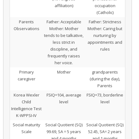
affiliation)
occupation
(Catholic)
Parents
Father: Acceptable
Father: Strictness
Observations
Mother: Mother
Mother: Caring but
tends to be talkative,
nurturing by
less strict in
appointments and
discipline, and
rules
frequently raises
her voice.
Primary
Mother
grandparents
caregiver
(during the day),
Parents
Korea Wexler
FSIQ=104, average
FSIQ=73, borderline
Child
level
level
Intelligence Test
K-WPPSI-IV
Social maturity
Social Quotient (SQ)
Social Quotient (SQ)
Scale
99.69, SA = 5 years
52.45, SA= 2 years
and 4 months
and 1 months