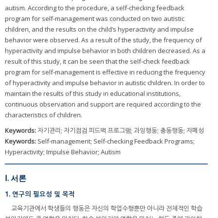
autism. According to the procedure, a self-checking feedback
program for self-management was conducted on two autistic
children, and the results on the child’s hyperactivity and impulse
behavior were observed. As a result of the study, the frequency of
hyperactivity and impulse behavior in both children decreased. As a
result of this study, it can be seen that the self-check feedback
program for self-management is effective in reducing the frequency
of hyperactivity and impulse behavior in autistic children. In order to
maintain the results of this study in educational institutions,
continuous observation and support are required according to the
characteristics of children.
Keywords:
자기관리; 자기점검 피드백 프로그램; 과잉행동; 충동행동; 자폐성
Keywords:
Self-management; Self-checking Feedback Programs;
Hyperactivity; Impulse Behavior; Autism
Ⅰ. 서론
1. 연구의 필요성 및 목적
교육기관에서 학생들의 행동은 자신의 학업수행뿐만 아니라 전체적인 학습