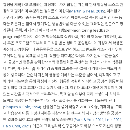
감정을 계획하고 조절하는 과정이며, 자기점검은 자신의 현재 행동을 스스로 관
찰하고 평가하며 수정하는 절차를 의미한다(
Martin & Pear, 2019
). 이러한 자
기관리 기반의 중재는 학생이 스스로 자신의 학습행동을 통제하고 책임지는 능
력을 키운다는 점에서 장기적인 행동변화를 이끌 수 있는 효과적인 접근으로 평
가된다. 특히, 자기점검 피드백 프로그램(self-monitoring feedback
program)은 학생이 일정한 행동목표를 설정하고, 자신의 행동을 기록하며, 교
사 혹은 프로그램으로부터 피드백을 받는 형태로 운영된다. 이 과정에서 학생은
자신의 과잉행동이나 충동행동을 스스로 인식하고, 그 빈도를 감소시키기 위해
구체적인 행동 목표를 세운다. 적절한 피드백은 학생의 자기인식 수준을 높이
고, 긍정적인 행동을 강화함으로써 행동변화를 촉진하는 핵심적 요소로 작용한
다. 한편, 자기관리 및 자기점검 중재의 효과를 극대화하기 위해서는 피드백 제
공이 중요하다. 단순히 자신의 행동을 기록하는 수준을 넘어서, 즉각적이고 구
체적인 피드백을 통해 학생이 자신의 행동을 정확히 인식하고 긍정적 행동 변화
를 강화할 때 그 효과가 더욱 높게 나타난다. 예컨대 교사가 학생이 자리에 앉아
있는 시간을 시각적으로 보여주거나, 목표 달성 여부에 따라 보상이나 격려 피
드백을 제공하는 방식은 학생의 자기조절 동기를 강화하는 데 도움이 된다
(
Shapiro & Cole, 1994
). 선행연구들 중에 학령기 ADHD 아동, 자폐아동, 그리
고 학습장애 아동과 정신지체를 대상으로 한 연구에서 자기점검방법은 긍정적
인 결과를 보여 효과적인 전략임을 입증하였다(
Park & Yoo, 2011
;
Lee, 2021
;
Ha & Choi, 2021
). 최근의 교육심리학 연구들에서도 학생 스스로 자신의 행동