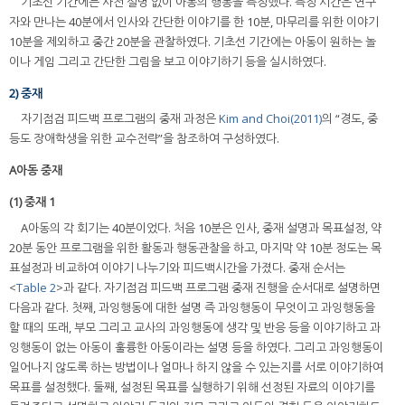
기초선 기간에는 사전 설명 없이 아동의 행동을 측정했다. 측정 시간은 연구
자와 만나는 40분에서 인사와 간단한 이야기를 한 10분, 마무리를 위한 이야기
10분을 제외하고 중간 20분을 관찰하였다. 기초선 기간에는 아동이 원하는 놀
이나 게임 그리고 간단한 그림을 보고 이야기하기 등을 실시하였다.
2) 중재
자기점검 피드백 프로그램의 중재 과정은
Kim and Choi(2011)
의 “경도, 중
등도 장애학생을 위한 교수전략”을 참조하여 구성하였다.
A아동 중재
(1) 중재 1
A아동의 각 회기는 40분이었다. 처음 10분은 인사, 중재 설명과 목표설정, 약
20분 동안 프로그램을 위한 활동과 행동관찰을 하고, 마지막 약 10분 정도는 목
표설정과 비교하여 이야기 나누기와 피드백시간을 가졌다. 중재 순서는
<
Table 2
>과 같다. 자기점검 피드백 프로그램 중재 진행을 순서대로 설명하면
다음과 같다. 첫째, 과잉행동에 대한 설명 즉 과잉행동이 무엇이고 과잉행동을
할 때의 또래, 부모 그리고 교사의 과잉행동에 생각 및 반응 등을 이야기하고 과
잉행동이 없는 아동이 훌륭한 아동이라는 설명 등을 하였다. 그리고 과잉행동이
일어나지 않도록 하는 방법이나 얼마나 하지 않을 수 있는지를 서로 이야기하여
목표를 설정했다. 둘째, 설정된 목표를 실행하기 위해 선정된 자료의 이야기를