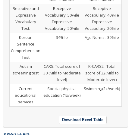
Receptive and
Receptive
Receptive
Expressive
Vocabulary: 50%ile
Vocabulary: 40%ile
Vocabulary
Expressive
Expressive
Test:
Vocabulary: 50%ile
Vocabulary: 20%ile
Korean
34%ile
Age Norms : 39%ile
Sentence
Comprehension
Test
Autism
CARS: Total score of
K-CARS2 : Total
screening test
30 (Mild to Moderate
score of 32(Mild to
level)
Moderate lever)
Current
Special physical
Swimming(2x/week)
educational
education (1x/week)
services
Download Excel Table
1) 아동검사 도구