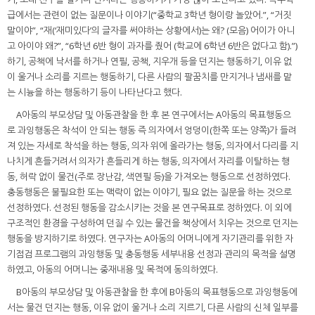
급에서는 관련이 없는 질문이나 이야기(“중학교 3학년 형이랑 놀았어.”, “거짓
말이야”, “재(‘재미있다’의 글자를 써야하는 상황에서)는 왜? (모음) 어이가 아니
고 아이야 왜?”, “6학년 6반 형이 과자를 줬어 (학교에 6학년 6반은 없다고 함).”)
하기, 공책에 낙서를 하거나 연필, 공책, 지우개 등을 던지는 행동하기, 이유 없
이 울거나 소리를 지르는 행동하기, 다른 사람의 팔꿈치를 만지거나 냄새를 맡
는 시늉을 하는 행동하기 등이 나타난다고 했다.
A아동의 부모상담 및 아동관찰을 한 후 본 연구에서는 A아동의 목표행동으
로 과잉행동은 착석이 안 되는 행동 즉 의자에서 엉덩이(한쪽 또는 양쪽)가 들려
져 있는 자세로 착석을 하는 행동, 의자 위에 올라가는 행동, 의자에서 다리를 지
나치게 흔들거려서 의자가 흔들리게 하는 행동, 의자에서 자리를 이탈하는 행
동, 허락 없이 물건(주로 장난감, 색연필 등)을 가져오는 행동으로 선정하였다.
충동행동은 불필요한 또는 맥락이 없는 이야기, 필요 없는 질문을 하는 것으로
선정하였다. 선정된 행동을 감소시키는 것을 본 연구목표로 정하였다. 이 외에
구조적인 환경을 구성하여 던질 수 있는 물건을 책상에서 치우는 것으로 던지는
행동을 방지하기로 하였다. 연구자는 A아동의 어머니에게 자기관리를 위한 자
기점검 프로그램의 과잉행동 및 충동행동 세부내용 선정과 관리의 목적을 설명
하였고, 아동의 어머니는 중재내용 및 목적에 동의하였다.
B아동의 부모상담 및 아동관찰을 한 후에 B아동의 목표행동으로 과잉행동에
서는 물건 던지는 행동, 이유 없이 울거나 소리 지르기, 다른 사람의 신체 일부를