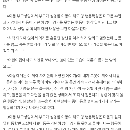
30년 이상의 경력이 있는 전문가이었다. 먼저 목표 행동 선정 과정은 다음과 같
다.
A아동 부모상담에서 부모가 설명한 아동의 태도 및 행동특성은 대그룹 수업
과 가정에서 아동이 가만히 앉아 있지를 못하는 행동이 항상 일어난다고 했다.
어머니의 상담 중 착석에 대한 내용을 보면 다음과 같다.
“식탁 의자에 앉아서 의자를 흔들면 장난을 쳐서 하지 말라고 말렸는데 ,,, 듣
지를 않고 계속 흔들거리다가 뒤로 넘어질 뻔 했어요. 둘 다 기겁을 했는데도 아
직도 자주 .....”
“어린이집에서도 사진을 보내오면 앉아 있는 모습이 다른 아동과는 달라
요.....”
A아동에게는 이 외에 자기만의 허황된 이야기(예: 내가 로봇이 되어서 나를
괴롭히는 아이는 모두 죽여 버릴 거야, 며칠 동안 계속 때려서 혼내버릴 거야)하
기, 가수의 이름을 묻는 질문하기, 상대방의 차, 나이 등 상황에 맞지 않은 질문
하고, 질문을 하고 대답을 듣지 않은 상태에서 또 다시 질문하기, 상황에 맞지 않
은 행동하기, 불필요한 질문을 하며 연필이나 종이 등을 떨어뜨리거나 날리는
행동하기가 자주 나타난다고 했다.
B아동 부모상담에서 부모가 설명한 아동의 태도 및 행동특성은 다음과 같다.
일반 통합반 교실에서 B아동은 가만히 앉아 있지를 못하고 돌아다니는 행동하
기, 또래 친구를 밀거나 만지려는 행동하기가 가장 많이 보인다고 했다. 특수학