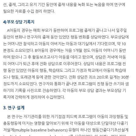
선, 중재, 그리고 유지 기간 동안에 중재 내용을 녹화 또는 녹음을 하여 연구에
필요한 자료를 수집 정리 하였다.
4) 부모 상담 기록지
A아동의 경우는 매회 부모가 동반하여 프로그램 중재가 끝나고 나서 일주일
동안의 변화나 연구자의 중재 동안 있었던 행동 변화를 상담하였다. 부모상담에
는 어머니만 참석하고 아동의 아버지는 아동과 대기실에서 기다렸으며, 약 10
분정도 소요되었다. B아동의 경우에는 처음 1개월 정도 아동의 어머니가 동반
하여 왔으나 그 후 활동보조교사가 아동을 데리고 왔으며, 상담은 저녁에 아동
의 어머니가 퇴근 후에 전화 상담으로 이루어졌다. 상담의 내용은 프로그램 진
행 동안 있었던 아동의 행동, 학습태도 그리고 가정과 학교에서 아동의 학습태
도나 행동, 또래관계 등에 관한 것이었다. 전화 상담은 최소 20으로 길게는 30분
정도까지 소요되었다. 연구자와 통화가 끝나면 프로그램의 진행 동안 쓰기와 셈
하기의 기록을 사진으로 전송하였다. 각 아동의 부모 상담 결과는 부모상담 기
록지에 간략하게 정리하여 수집하였다.
3. 연구 설계
본 연구는 자기관리를 위한 자기점검 피드백 프로그램이 아동의 과잉행동 및
충동행동에 미치는 영향을 알아보기 위해 각 아동을 대상으로 단일대상 다중기
저설계(multiple baseline behaviors) 유형의 하나인 행동간중다기초선설계