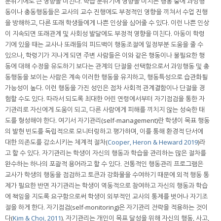
분위기에도 큰 영향을 미친다. 학습 분위기에 영향을 미치는 행동 중에 과잉행
동이나 충동행동들은 교사의 교수 진행에도 부정적인 영향을 끼쳐서 수업 진행
을 방해하고, 다른 또래 학생들에게 나쁜 인상을 심어줄 수 있다. 이런 나쁜 인상
이 지속되면 또래관계 및 사회성 발달에도 부정적 영향을 미친다. 아동이 학령
기에 있을 때는 교사나 또래들의 피드백이 행동조절에 일정부분 도움을 줄 수
있으나, 학령기가 지나게 되면 주변 사람들은 이와 같은 행동이나 불필요한 행
동에 대해 수정을 유도하기 보다는 관계의 단절을 선택함으로서 과잉행동 및 충
동행동을 보이는 사람은 계속 이러한 행동을 유지하고, 행동특성으로 습관화될
가능성이 높다. 이런 행동을 가진 성인은 점차 사회적 관계결함이나 단절을 경
험할 수도 있다. 따라서 되도록 최대한 어린 연령에서부터 자기점검을 통한 자
기관리로 자신에게 도움이 되고, 다른 사람에게 피해를 끼치지 않는 성숙한 태
도를 형성해야 한다. 여기서 자기관리(self-management)란 학생이 목표 행동
의 발현 빈도를 독립적으로 모니터링하고 평가하며, 이를 통해 환경적 단서에
대한 의존도를 감소시키는 체계적 절차(
Cooper, Heron & Heward 2019
)라
고 할 수 있다. 자기관리는 학생이 자신의 행동과 학습을 관리하는 많은 절차를
완수하는 하나의 포괄적 용어라고 할 수 있다. 전통적인 행동관리 프로그램은
교사가 학생의 행동을 점검하고 토큰과 강화물을 수여하기 때문에 외적 행동 통
제가 필요한 반면 자기관리는 학생이 역동적으로 참여하고 자신의 행동과 학습
에 책임을 지도록 요구함으로써 학생이 외부적인 교사의 통제를 벗어나 자기조
절을 하게 한다. 자기점검(self-monitoring)은 자기관리 전략을 적용하는 것이
다(
Kim & Choi, 2011
). 자기관리는 개인이 목표 달성을 위해 자신의 행동, 사고,