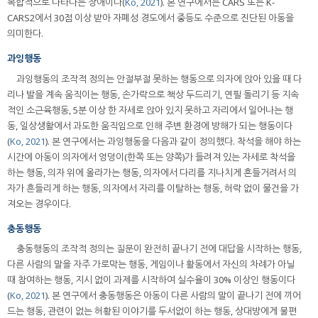
복합적으로 나타나는 장애이다(
Ko, 2021
). 본 연구에서는 CARS 또는 K-
CARS2에서 30점 이상 받아 자폐성 경도에서 중등도 수준으로 진단된 아동을
의미한다.
과잉행동
과잉행동의 조작적 정의는 안절부절 못하는 행동으로 의자에 앉아 있을 때 다
리나 발을 계속 움직이는 행동, 손가락으로 책상 두드리기, 연필 돌리기 등 지속
적인 소근육행동, 5분 이상 한 자세로 앉아 있지 못하고 자리에서 일어나는 행
동, 일상생활에서 과도한 움직임으로 인해 주변 환경에 방해가 되는 행동이다
(
Ko, 2021
). 본 연구에서는 과잉행동을 다음과 같이 정의했다. 착석을 해야 하는
시간에 아동이 의자에서 엉덩이(한쪽 또는 양쪽)가 들려져 있는 자세로 착석을
하는 행동, 의자 위에 올라가는 행동, 의자에서 다리를 지나치게 흔들거려서 의
자가 흔들리게 하는 행동, 의자에서 자리를 이탈하는 행동, 허락 없이 물건을 가
져오는 경우이다.
충동행동
충동행동의 조작적 정의는 질문이 완전히 끝나기 전에 대답을 시작하는 행동,
다른 사람의 말을 자주 가로막는 행동, 게임이나 활동에서 자신의 차례가 아닐
때 참여하는 행동, 지시 없이 과제를 시작하여 실수율이 30% 이상인 행동이다
(
Ko, 2021
). 본 연구에서 충동행동은 아동이 다른 사람의 말이 끝나기 전에 끼어
드는 행동, 관련이 없는 허황된 이야기를 두서없이 하는 행동, 상대방에게 불편