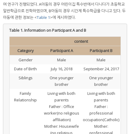
여 연구가 진행되었다. A아동의 경우 어린이집 특수반에서 다니다가 초등학교
일반학급으로 진학하였으며, B아동의 경우 시간제 특수학급을 다니고 있다. 두
아동에 관한 정보는 <
Table 1
>에 제시하였다.
Table 1.
Information on Participant A and B
content
Category
Participant A
Participant B
Gender
Male
Male
Date of Birth
July 16, 2018
September 24, 2017
Siblings
One younger
One younger
brother
brother
Family
Living with both
Living with both
Relationship
parents
parents
Father : Office
Father :
worker(no religious
professional
affiliation)
occupation(Catholic)
Mother: Housewife
Mother:
(no religious
professional