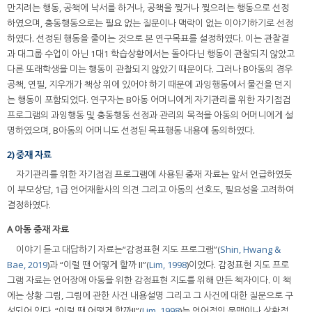
만지려는 행동, 공책에 낙서를 하거나, 공책을 찢거나 찢으려는 행동으로 선정
하였으며, 충동행동으로는 필요 없는 질문이나 맥락이 없는 이야기하기로 선정
하였다. 선정된 행동을 줄이는 것으로 본 연구목표를 설정하였다. 이는 관찰결
과 대그룹 수업이 아닌 1대1 학습상황에서는 돌아다닌 행동이 관찰되지 않았고
다른 또래학생을 미는 행동이 관찰되지 않았기 때문이다. 그러나 B아동의 경우
공책, 연필, 지우개가 책상 위에 있어야 하기 때문에 과잉행동에서 물건을 던지
는 행동이 포함되었다. 연구자는 B아동 어머니에게 자기관리를 위한 자기점검
프로그램의 과잉행동 및 충동행동 선정과 관리의 목적을 아동의 어머니에게 설
명하였으며, B아동의 어머니도 선정된 목표행동 내용에 동의하였다.
2) 중재 자료
자기관리를 위한 자기점검 프로그램에 사용된 중재 자료는 앞서 언급하였듯
이 부모상담, 1급 언어재활사의 의견 그리고 아동의 선호도, 필요성을 고려하여
결정하였다.
A 아동 중재 자료
이야기 듣고 대답하기 자료는“감정표현 지도 프로그램”(
Shin, Hwang &
Bae, 2019
)과 “이럴 땐 어떻게 할까 II”(
Lim, 1998
)이었다. 감정표현 지도 프로
그램 자료는 언어장애 아동을 위한 감정표현 지도를 위해 만든 책자이다. 이 책
에는 상황 그림, 그림에 관한 사건 내용설명 그리고 그 사건에 대한 질문으로 구
성되어 있다. “이럴 땐 어떻게 할까II”(
Lim, 1998
)는 언어적인 문맥이나 상황적