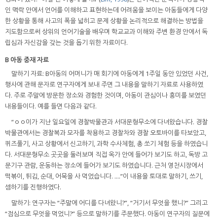
인 맥락 안에서 언어를 이해하고 표현하는데 어려움을 보이는 아동들에게 다양
한 상황을 통해 사고의 폭을 넓히고 문제 상황을 논리적으로 해결하는 방법을
지도함으로써 상위의 언어기술을 배우며 학교교과 이해와 주변 환경 안에서 독
립심과 자신감을 갖는 것을 돕기 위한 자료이다.
B 아동 중재 자료
말하기 자료: B아동의 어머니가 매 회기에 아동에게 1주일 동안 있었던 사건,
행사에 관해 문자로 연구자에게 보내 주면 그 내용을 말하기 자료로 사용하였
다. 주로 주말에 방문한 장소와 경험한 것이며, 아동이 관심이나 흥미를 보였던
내용들이다. 예를 들면 다음과 같다.
“ㅇㅇ이가 지난 일요일에 경찰박물관과 서대문형무소에 다녀왔습니다. 경찰
박물관에서는 경찰복과 모자를 착용하고 경찰차와 경찰 오토바이를 타보았고,
퀴즈풀기, 사고 상황에서 신고하기, 과학 수사체험, 총 쏘기 체험 등을 하였습니
다. 서대문형무소 곳곳을 둘러보며 직접 옥가 안에 들어가 보기도 하고, 독방 고
문기구 관람, 운동하는 장소에 들어가 보기도 하였습니다. 근처 영천시장에서
떡볶이, 튀김, 순대, 어묵을 사 먹었습니다. ....”이 내용을 토대로 말하기, 쓰기,
셈하기를 진행하였다.
말하기: 연구자는 “주말에 어디를 다녀왔니?”, “거기서 무엇을 했니?” 그리고
“점심으로 무엇을 먹었니?” 등으로 말하기를 주문했다. 아동이 연구자의 질문에