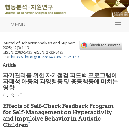
MENU
T
o
g
g
Journal of Behavior Analysis and Support
l
2025
;
12
(
3
):
1
-
19
e
pISSN: 2383-5435, eISSN: 2733-8495
n
DOI:
https://doi.org/10.22874/kaba.2025.12.3.1
a
Article
v
i
자기관리를 위한 자기점검 피드백 프로그램이
g
자폐성 아동의 과잉행동 및 충동행동에 미치는
a
영향
t
i
1
,
*
이진숙
o
n
Effects of Self-Check Feedback Program
for Self-Management on Hyperactivity
and Impulsive Behavior in Autistic
*
Children